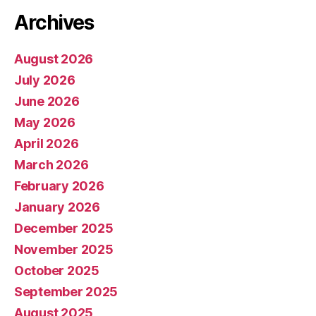
Archives
August 2026
July 2026
June 2026
May 2026
April 2026
March 2026
February 2026
January 2026
December 2025
November 2025
October 2025
September 2025
August 2025