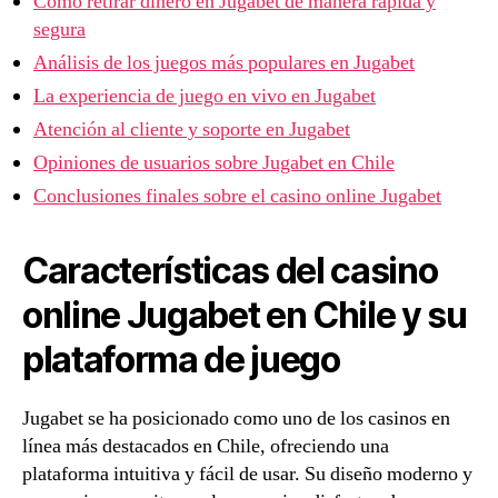
Cómo retirar dinero en Jugabet de manera rápida y
segura
Análisis de los juegos más populares en Jugabet
La experiencia de juego en vivo en Jugabet
Atención al cliente y soporte en Jugabet
Opiniones de usuarios sobre Jugabet en Chile
Conclusiones finales sobre el casino online Jugabet
Características del casino
online Jugabet en Chile y su
plataforma de juego
Jugabet se ha posicionado como uno de los casinos en
línea más destacados en Chile, ofreciendo una
plataforma intuitiva y fácil de usar. Su diseño moderno y