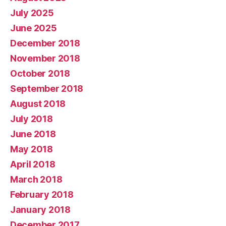
July 2025
June 2025
December 2018
November 2018
October 2018
September 2018
August 2018
July 2018
June 2018
May 2018
April 2018
March 2018
February 2018
January 2018
December 2017