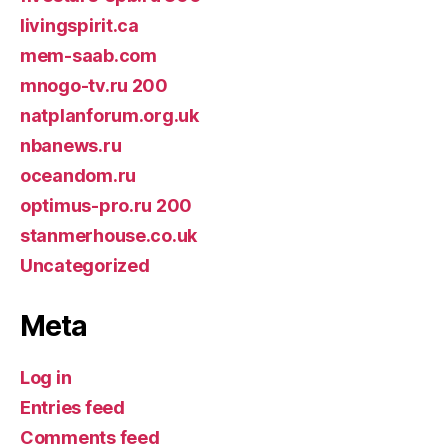
livingspirit.ca
mem-saab.com
mnogo-tv.ru 200
natplanforum.org.uk
nbanews.ru
oceandom.ru
optimus-pro.ru 200
stanmerhouse.co.uk
Uncategorized
Meta
Log in
Entries feed
Comments feed