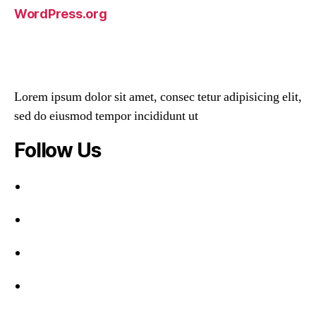
WordPress.org
Lorem ipsum dolor sit amet, consec tetur adipisicing elit,
sed do eiusmod tempor incididunt ut
Follow Us