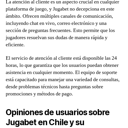
La atención al cliente es un aspecto crucial en cualquier
plataforma de juego, y Jugabet no decepciona en este
ámbito. Ofrecen múltiples canales de comunicación,
incluyendo chat en vivo, correo electrónico y una
sección de preguntas frecuentes. Esto permite que los
jugadores resuelvan sus dudas de manera rápida y
eficiente.
El servicio de atención al cliente está disponible las 24
horas, lo que garantiza que los usuarios puedan obtener
asistencia en cualquier momento. El equipo de soporte
está capacitado para manejar una variedad de consultas,
desde problemas técnicos hasta preguntas sobre
promociones y métodos de pago.
Opiniones de usuarios sobre
Jugabet en Chile y su