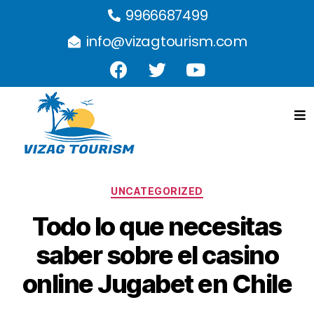
9966687499
info@vizagtourism.com
UNCATEGORIZED
Todo lo que necesitas
saber sobre el casino
online Jugabet en Chile