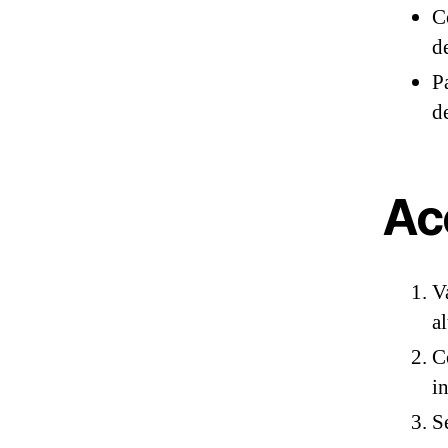
C
d
P
d
Ac
V
al
C
i
S