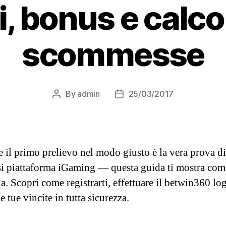
i, bonus e calco
scommesse
By
admin
25/03/2017
e il primo prelievo nel modo giusto è la vera prova di
si piattaforma iGaming — questa guida ti mostra com
a. Scopri come registrarti, effettuare il betwin360 lo
le tue vincite in tutta sicurezza.