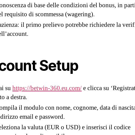
onoscenza di base delle condizioni del bonus, in part
el requisito di scommessa (wagering).
azienza: il primo prelievo potrebbe richiedere la verif
ell’account.
count Setup
ai su
https://betwin-360.eu.com/
e clicca su ‘Registrat
to a destra.
ompila il modulo con nome, cognome, data di nascita
ndirizzo email e password.
eleziona la valuta (EUR o USD) e inserisci il codice