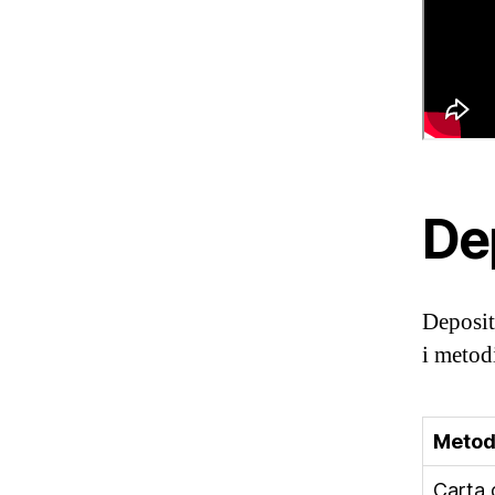
De
Deposit
i metod
Meto
Carta 