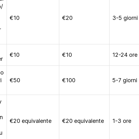
o/
€10
€20
3-5 giorni 
r
€10
€10
12-24 ore
er
co
i
€50
€100
5-7 giorni 
v
in
€20 equivalente
€20 equivalente
1-3 ore
u