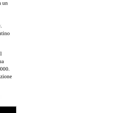
n un
.
ntino
l
ua
.000.
uzione
: