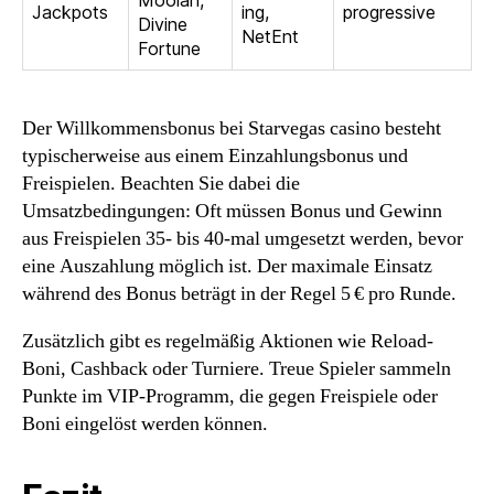
Moolah,
Jackpots
ing,
progressive
Divine
NetEnt
Fortune
Der Willkommensbonus bei Starvegas casino besteht
typischerweise aus einem Einzahlungsbonus und
Freispielen. Beachten Sie dabei die
Umsatzbedingungen: Oft müssen Bonus und Gewinn
aus Freispielen 35‑ bis 40‑mal umgesetzt werden, bevor
eine Auszahlung möglich ist. Der maximale Einsatz
während des Bonus beträgt in der Regel 5 € pro Runde.
Zusätzlich gibt es regelmäßig Aktionen wie Reload-
Boni, Cashback oder Turniere. Treue Spieler sammeln
Punkte im VIP‑Programm, die gegen Freispiele oder
Boni eingelöst werden können.