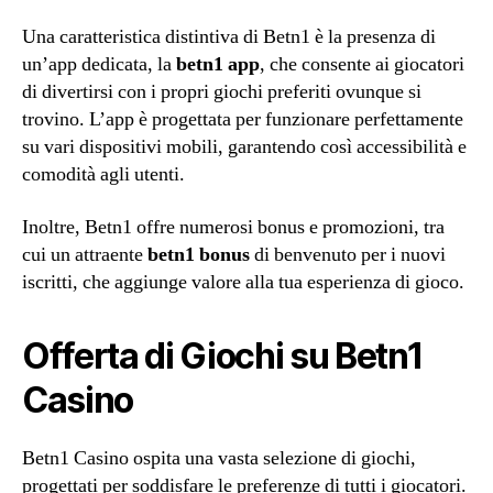
Una caratteristica distintiva di Betn1 è la presenza di
un’app dedicata, la
betn1 app
, che consente ai giocatori
di divertirsi con i propri giochi preferiti ovunque si
trovino. L’app è progettata per funzionare perfettamente
su vari dispositivi mobili, garantendo così accessibilità e
comodità agli utenti.
Inoltre, Betn1 offre numerosi bonus e promozioni, tra
cui un attraente
betn1 bonus
di benvenuto per i nuovi
iscritti, che aggiunge valore alla tua esperienza di gioco.
Offerta di Giochi su Betn1
Casino
Betn1 Casino ospita una vasta selezione di giochi,
progettati per soddisfare le preferenze di tutti i giocatori.