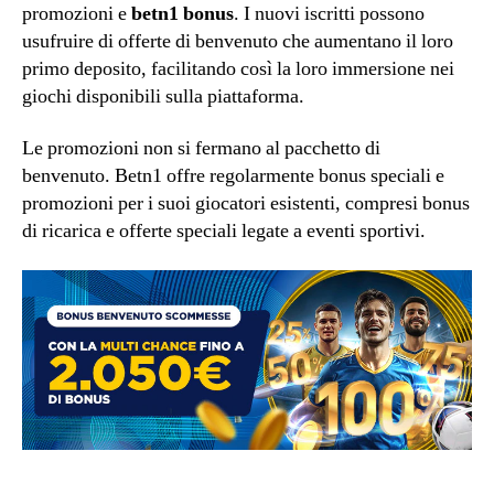
promozioni e
betn1 bonus
. I nuovi iscritti possono
usufruire di offerte di benvenuto che aumentano il loro
primo deposito, facilitando così la loro immersione nei
giochi disponibili sulla piattaforma.
Le promozioni non si fermano al pacchetto di
benvenuto. Betn1 offre regolarmente bonus speciali e
promozioni per i suoi giocatori esistenti, compresi bonus
di ricarica e offerte speciali legate a eventi sportivi.