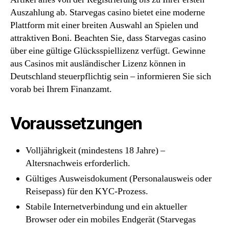
Auszahlung ab. Starvegas casino bietet eine moderne
Plattform mit einer breiten Auswahl an Spielen und
attraktiven Boni. Beachten Sie, dass Starvegas casino
über eine gültige Glücksspiellizenz verfügt. Gewinne
aus Casinos mit ausländischer Lizenz können in
Deutschland steuerpflichtig sein – informieren Sie sich
vorab bei Ihrem Finanzamt.
Voraussetzungen
Volljährigkeit (mindestens 18 Jahre) –
Altersnachweis erforderlich.
Gültiges Ausweisdokument (Personalausweis oder
Reisepass) für den KYC-Prozess.
Stabile Internetverbindung und ein aktueller
Browser oder ein mobiles Endgerät (Starvegas