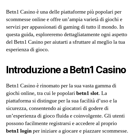
Betn1 Casino è una delle piattaforme più popolari per
scommesse online e offre un’ampia varietà di giochi e
servizi per appassionati di gaming di tutto il mondo. In
questa guida, esploreremo dettagliatamente ogni aspetto
del Betn1 Casino per aiutarti a sfruttare al meglio la tua
esperienza di gioco.
Introduzione a Betn1 Casino
Betn1 Casino è rinomato per la sua vasta gamma di
giochi online, tra cui le popolari
betn1 slot
. La
piattaforma si distingue per la sua facilità d’uso e la
sicurezza, consentendo ai giocatori di godere di
un’esperienza di gioco fluida e coinvolgente. Gli utenti
possono facilmente registrarsi e accedere al proprio
betn1 login
per iniziare a giocare e piazzare scommesse.