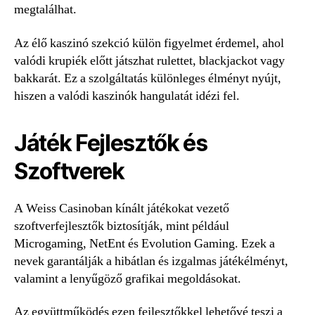
megtalálhat.
Az élő kaszinó szekció külön figyelmet érdemel, ahol
valódi krupiék előtt játszhat rulettet, blackjackot vagy
bakkarát. Ez a szolgáltatás különleges élményt nyújt,
hiszen a valódi kaszinók hangulatát idézi fel.
Játék Fejlesztők és
Szoftverek
A Weiss Casinoban kínált játékokat vezető
szoftverfejlesztők biztosítják, mint például
Microgaming, NetEnt és Evolution Gaming. Ezek a
nevek garantálják a hibátlan és izgalmas játékélményt,
valamint a lenyűgöző grafikai megoldásokat.
Az együttműködés ezen fejlesztőkkel lehetővé teszi a