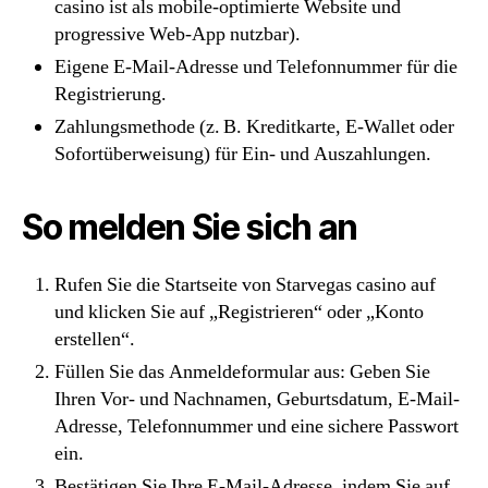
casino ist als mobile-optimierte Website und
progressive Web-App nutzbar).
Eigene E-Mail-Adresse und Telefonnummer für die
Registrierung.
Zahlungsmethode (z. B. Kreditkarte, E-Wallet oder
Sofortüberweisung) für Ein- und Auszahlungen.
So melden Sie sich an
Rufen Sie die Startseite von Starvegas casino auf
und klicken Sie auf „Registrieren“ oder „Konto
erstellen“.
Füllen Sie das Anmeldeformular aus: Geben Sie
Ihren Vor- und Nachnamen, Geburtsdatum, E-Mail-
Adresse, Telefonnummer und eine sichere Passwort
ein.
Bestätigen Sie Ihre E-Mail-Adresse, indem Sie auf