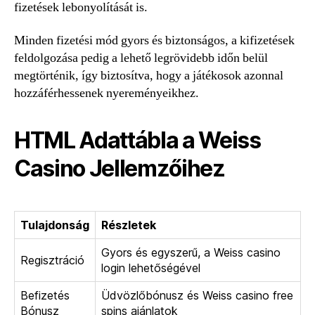
fizetések lebonyolítását is.
Minden fizetési mód gyors és biztonságos, a kifizetések
feldolgozása pedig a lehető legrövidebb időn belül
megtörténik, így biztosítva, hogy a játékosok azonnal
hozzáférhessenek nyereményeikhez.
HTML Adattábla a Weiss
Casino Jellemzőihez
Tulajdonság
Részletek
Gyors és egyszerű, a Weiss casino
Regisztráció
login lehetőségével
Befizetés
Üdvözlőbónusz és Weiss casino free
Bónusz
spins ajánlatok