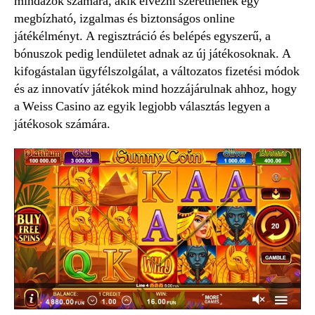
mindazok számára, akik élvezni szeretnének egy
megbízható, izgalmas és biztonságos online
játékélményt. A regisztráció és belépés egyszerű, a
bónuszok pedig lendületet adnak az új játékosoknak. A
kifogástalan ügyfélszolgálat, a változatos fizetési módok
és az innovatív játékok mind hozzájárulnak ahhoz, hogy
a Weiss Casino az egyik legjobb választás legyen a
játékosok számára.