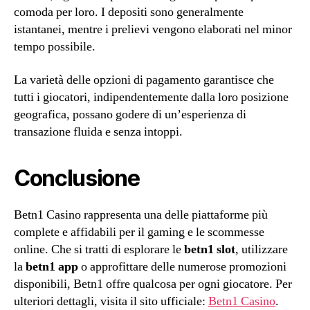
comoda per loro. I depositi sono generalmente
istantanei, mentre i prelievi vengono elaborati nel minor
tempo possibile.
La varietà delle opzioni di pagamento garantisce che
tutti i giocatori, indipendentemente dalla loro posizione
geografica, possano godere di un’esperienza di
transazione fluida e senza intoppi.
Conclusione
Betn1 Casino rappresenta una delle piattaforme più
complete e affidabili per il gaming e le scommesse
online. Che si tratti di esplorare le
betn1 slot
, utilizzare
la
betn1 app
o approfittare delle numerose promozioni
disponibili, Betn1 offre qualcosa per ogni giocatore. Per
ulteriori dettagli, visita il sito ufficiale:
Betn1 Casino
.