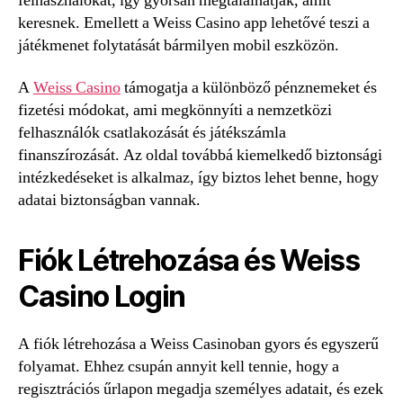
felhasználókat, így gyorsan megtalálhatják, amit
keresnek. Emellett a Weiss Casino app lehetővé teszi a
játékmenet folytatását bármilyen mobil eszközön.
A
Weiss Casino
támogatja a különböző pénznemeket és
fizetési módokat, ami megkönnyíti a nemzetközi
felhasználók csatlakozását és játékszámla
finanszírozását. Az oldal továbbá kiemelkedő biztonsági
intézkedéseket is alkalmaz, így biztos lehet benne, hogy
adatai biztonságban vannak.
Fiók Létrehozása és Weiss
Casino Login
A fiók létrehozása a Weiss Casinoban gyors és egyszerű
folyamat. Ehhez csupán annyit kell tennie, hogy a
regisztrációs űrlapon megadja személyes adatait, és ezek