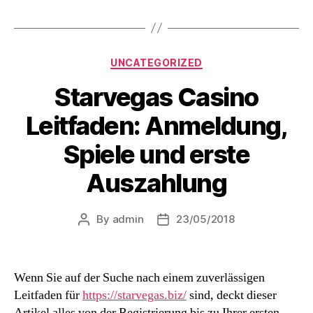
UNCATEGORIZED
Starvegas Casino
Leitfaden: Anmeldung,
Spiele und erste
Auszahlung
By
admin
23/05/2018
Wenn Sie auf der Suche nach einem zuverlässigen
Leitfaden für
https://starvegas.biz/
sind, deckt dieser
Artikel alles von der Registrierung bis zu Ihrer ersten