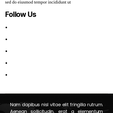
sed do eiusmod tempor incididunt ut
Follow Us
Nam dapibus nisl vitae elit fringilla rutrum.
Aenean sollicitudin, erat a elementum