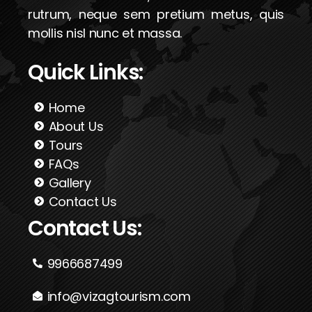
rutrum, neque sem pretium metus, quis
mollis nisl nunc et massa.
Quick Links:
Home
About Us
Tours
FAQs
Gallery
Contact Us
Contact Us:
9966687499
info@vizagtourism.com