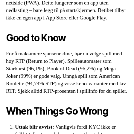
nettside (PWA). Dette fungerer som en app uten
nedlasting – bare legg til på startskjermen. Betibet tilbyr
ikke en egen app i App Store eller Google Play.
Good to Know
For å maksimere sjansene dine, bør du velge spill med
høy RTP (Return to Player). Spilleautomater som
Starburst (96,1%), Book of Dead (96,2%) og Mega
Joker (99%) er gode valg. Unngå spill som American
Roulette (94,74% RTP) og visse keno-varianter med lav
RTP. Sjekk alltid RTP-prosenten i spillinfo før du spiller.
When Things Go Wrong
Uttak blir avvist:
Vanligvis fordi KYC ikke er