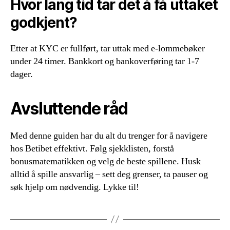
Hvor lang tid tar det å få uttaket
godkjent?
Etter at KYC er fullført, tar uttak med e-lommebøker
under 24 timer. Bankkort og bankoverføring tar 1-7
dager.
Avsluttende råd
Med denne guiden har du alt du trenger for å navigere
hos Betibet effektivt. Følg sjekklisten, forstå
bonusmatematikken og velg de beste spillene. Husk
alltid å spille ansvarlig – sett deg grenser, ta pauser og
søk hjelp om nødvendig. Lykke til!