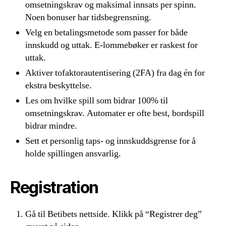
omsetningskrav og maksimal innsats per spinn.
Noen bonuser har tidsbegrensning.
Velg en betalingsmetode som passer for både
innskudd og uttak. E-lommebøker er raskest for
uttak.
Aktiver tofaktorautentisering (2FA) fra dag én for
ekstra beskyttelse.
Les om hvilke spill som bidrar 100% til
omsetningskrav. Automater er ofte best, bordspill
bidrar mindre.
Sett et personlig taps- og innskuddsgrense for å
holde spillingen ansvarlig.
Registration
Gå til Betibets nettside. Klikk på “Registrer deg”