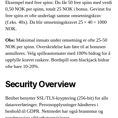
Eksempel med free spins: Du får 50 free spins med verdi
0,50 NOK per spinn, totalt 25 NOK i bonus. Gevinst fra
free spins er ofte underlagt samme omsetningskrav
(f.eks. 40x). Da blir omsetningskravet 25 × 40 = 1000
NOK.
Obs:
Maksimal innsats under omsetning er ofte 25-50
NOK per spinn. Overskridelse kan føre til at bonusen
annulleres. Velg spilleautomater med 100% bidrag for å
oppfylle kravet raskere. Bordspill som blackjack bidrar
ofte bare 10-20%.
Security Overview
Betibet benytter SSL/TLS-kryptering (256-bit) for alle
dataoverføringer. Personopplysninger håndteres i
henhold til GDPR. Nettstedet har også brannmur og
regelmessige sikkerhetsrevisjoner.