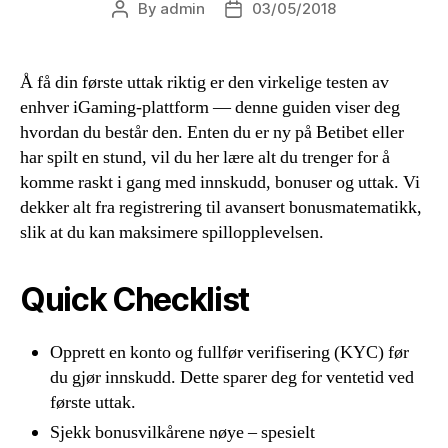
By
admin
03/05/2018
Å få din første uttak riktig er den virkelige testen av
enhver iGaming-plattform — denne guiden viser deg
hvordan du består den. Enten du er ny på Betibet eller
har spilt en stund, vil du her lære alt du trenger for å
komme raskt i gang med innskudd, bonuser og uttak. Vi
dekker alt fra registrering til avansert bonusmatematikk,
slik at du kan maksimere spillopplevelsen.
Quick Checklist
Opprett en konto og fullfør verifisering (KYC) før
du gjør innskudd. Dette sparer deg for ventetid ved
første uttak.
Sjekk bonusvilkårene nøye – spesielt