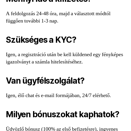
A feldolgozás 24-48 óra, majd a választott módtól
függően további 1-3 nap.
Szükséges a KYC?
Igen, a regisztráció után be kell küldened egy fényképes
igazolványt a számla hitelesítéséhez.
Van ügyfélszolgálat?
Igen, élő chat és e-mail formájában, 24/7 elérhető.
Milyen bónuszokat kaphatok?
Üdvözlő bónusz (100% az első befizetésre), ingyenes