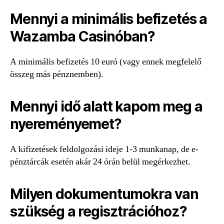
Mennyi a minimális befizetés a
Wazamba Casinóban?
A minimális befizetés 10 euró (vagy ennek megfelelő
összeg más pénznemben).
Mennyi idő alatt kapom meg a
nyereményemet?
A kifizetések feldolgozási ideje 1-3 munkanap, de e-
pénztárcák esetén akár 24 órán belül megérkezhet.
Milyen dokumentumokra van
szükség a regisztrációhoz?