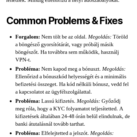
lehetnek. Mindig ellenőrizd a helyi adószabályokat.
Common Problems & Fixes
Forgalom:
Nem tölt be az oldal.
Megoldás:
Töröld
a böngésző gyorsítótárát, vagy próbálj másik
böngészőt. Ha továbbra sem működik, használj
VPN-t.
Probléma:
Nem kapod meg a bónuszt.
Megoldás:
Ellenőrizd a bónuszkód helyességét és a minimális
befizetési összeget. Ha kód nélküli bónusz, vedd fel
a kapcsolatot az ügyfélszolgálattal.
Probléma:
Lassú kifizetés.
Megoldás:
Győződj
meg róla, hogy a KYC folyamatot teljesítetted. A
kifizetések általában 24-48 órán belül elindulnak, de
banki átutalásnál tovább tarthat.
Probléma:
Elfelejtetted a jelszót.
Megoldás: