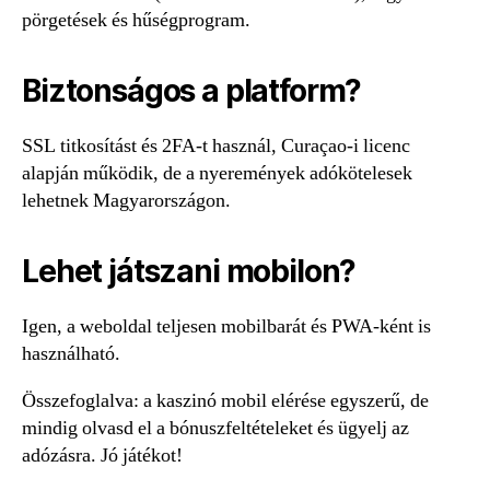
pörgetések és hűségprogram.
Biztonságos a platform?
SSL titkosítást és 2FA-t használ, Curaçao-i licenc
alapján működik, de a nyeremények adókötelesek
lehetnek Magyarországon.
Lehet játszani mobilon?
Igen, a weboldal teljesen mobilbarát és PWA-ként is
használható.
Összefoglalva: a kaszinó mobil elérése egyszerű, de
mindig olvasd el a bónuszfeltételeket és ügyelj az
adózásra. Jó játékot!