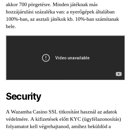
akkor 700 pörgetésre. Minden játéknak más
hozzájárulási százaléka van: a nyerőgépek általában
100%-ban, az asztali játékok kb. 10%-ban számítanak
bele.
Security
A Wazamba Casino SSL titkosítást használ az adatok
védelmére. A kifizetések előtt KYC (ügyfélazonosítás)
folyamatot kell végrehajtanod, amihez beküldöd a