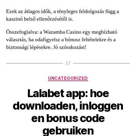
Ezek az átlagos idők, a tényleges feldolgozás függ a
kaszinó belső ellenőrzésétől is.
Összefoglalva: a Wazamba Casino egy megbízható
választás, ha odafigyelsz a bónusz feltételekre és a
biztonsági lépésekre. Jó szórakozást!
UNCATEGORIZED
Lalabet app: hoe
downloaden, inloggen
en bonus code
gebruiken