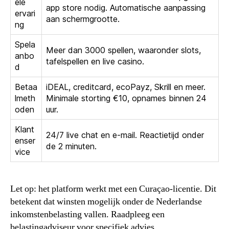
ele
app store nodig. Automatische aanpassing
ervari
aan schermgrootte.
ng
Spela
Meer dan 3000 spellen, waaronder slots,
anbo
tafelspellen en live casino.
d
Betaa
iDEAL, creditcard, ecoPayz, Skrill en meer.
lmeth
Minimale storting €10, opnames binnen 24
oden
uur.
Klant
24/7 live chat en e-mail. Reactietijd onder
enser
de 2 minuten.
vice
Let op: het platform werkt met een Curaçao-licentie. Dit
betekent dat winsten mogelijk onder de Nederlandse
inkomstenbelasting vallen. Raadpleeg een
belastingadviseur voor specifiek advies.