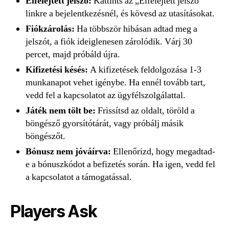
Elfelejtett jelszó:
Kattints az „Elfelejtett jelszó”
linkre a bejelentkezésnél, és kövesd az utasításokat.
Fiókzárolás:
Ha többször hibásan adtad meg a
jelszót, a fiók ideiglenesen zárolódik. Várj 30
percet, majd próbáld újra.
Kifizetési késés:
A kifizetések feldolgozása 1-3
munkanapot vehet igénybe. Ha ennél tovább tart,
vedd fel a kapcsolatot az ügyfélszolgálattal.
Játék nem tölt be:
Frissítsd az oldalt, töröld a
böngésző gyorsítótárát, vagy próbálj másik
böngészőt.
Bónusz nem jóváírva:
Ellenőrizd, hogy megadtad-
e a bónuszkódot a befizetés során. Ha igen, vedd fel
a kapcsolatot a támogatással.
Players Ask