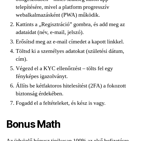
telepítésére, mivel a platform progresszív
webalkalmazásként (PWA) működik.
Kattints a „Regisztráció” gombra, és add meg az
adataidat (név, e-mail, jelszó).
Erősítsd meg az e-mail címedet a kapott linkkel.
Töltsd ki a személyes adatokat (születési dátum,
cím).
Végezd el a KYC ellenőrzést – tölts fel egy
fényképes igazolványt.
Állíts be kétfaktoros hitelesítést (2FA) a fokozott
biztonság érdekében.
Fogadd el a feltételeket, és kész is vagy.
Bonus Math
Az üdvözlő bónusz tipikusan 100% az első befizetésre,