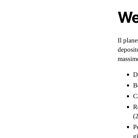
We
Il plan
deposit
massimo
D
B
C
R
(
P
g