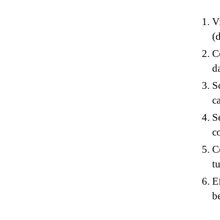
V
(d
C
da
S
ca
Se
c
C
tu
E
b