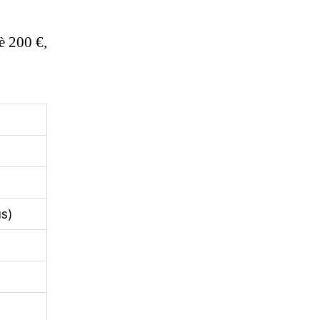
è 200 €,
s)