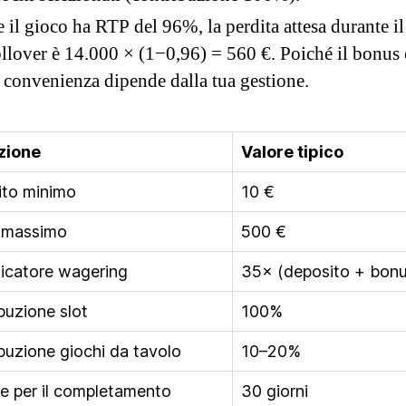
e il gioco ha RTP del 96%, la perdita attesa durante il
ollover è 14.000 × (1−0,96) = 560 €. Poiché il bonus 
a convenienza dipende dalla tua gestione.
zione
Valore tipico
to minimo
10 €
 massimo
500 €
licatore wagering
35× (deposito + bonu
buzione slot
100%
buzione giochi da tavolo
10–20%
e per il completamento
30 giorni