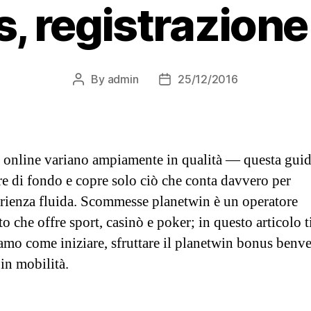
, registrazione
By
admin
25/12/2016
ò online variano ampiamente in qualità — questa guid
re di fondo e copre solo ciò che conta davvero per
rienza fluida. Scommesse planetwin è un operatore
o che offre sport, casinò e poker; in questo articolo t
amo come iniziare, sfruttare il planetwin bonus benv
in mobilità.