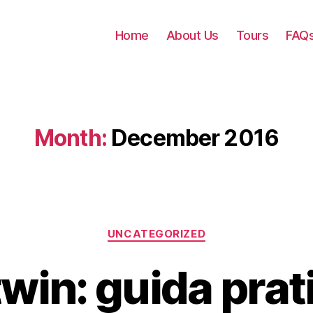
Home
About Us
Tours
FAQ
Month:
December 2016
UNCATEGORIZED
win: guida prat