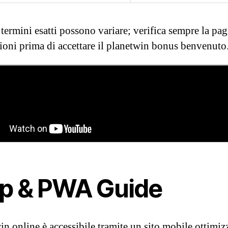
 termini esatti possono variare; verifica sempre la pa
oni prima di accettare il planetwin bonus benvenuto
p & PWA Guide
in online è accessibile tramite un sito mobile ottimiz