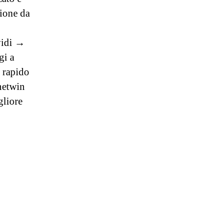
zione da
vidi →
i a
 rapido
anetwin
gliore