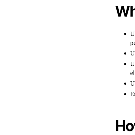
Wh
U
p
U
U
el
U
E
Ho