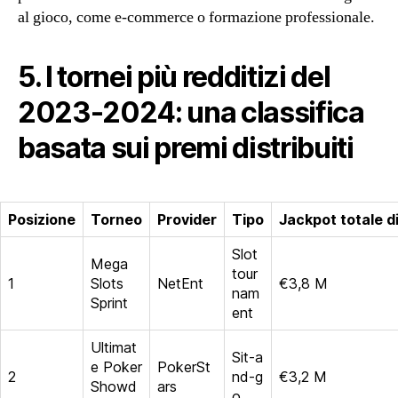
al gioco, come e‑commerce o formazione professionale.
5. I tornei più redditizi del
2023‑2024: una classifica
basata sui premi distribuiti
Posizione
Torneo
Provider
Tipo
Jackpot totale di
Slot
Mega
tour
1
Slots
NetEnt
€3,8 M
nam
Sprint
ent
Ultimat
Sit‑a
e Poker
PokerSt
2
nd‑g
€3,2 M
Showd
ars
o