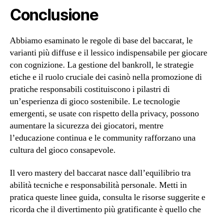
Conclusione
Abbiamo esaminato le regole di base del baccarat, le
varianti più diffuse e il lessico indispensabile per giocare
con cognizione. La gestione del bankroll, le strategie
etiche e il ruolo cruciale dei casinò nella promozione di
pratiche responsabili costituiscono i pilastri di
un’esperienza di gioco sostenibile. Le tecnologie
emergenti, se usate con rispetto della privacy, possono
aumentare la sicurezza dei giocatori, mentre
l’educazione continua e le community rafforzano una
cultura del gioco consapevole.
Il vero mastery del baccarat nasce dall’equilibrio tra
abilità tecniche e responsabilità personale. Metti in
pratica queste linee guida, consulta le risorse suggerite e
ricorda che il divertimento più gratificante è quello che