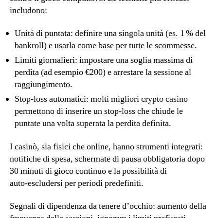
includono:
Unità di puntata: definire una singola unità (es. 1 % del
bankroll) e usarla come base per tutte le scommesse.
Limiti giornalieri: impostare una soglia massima di
perdita (ad esempio €200) e arrestare la sessione al
raggiungimento.
Stop‑loss automatici: molti migliori crypto casino
permettono di inserire un stop‑loss che chiude le
puntate una volta superata la perdita definita.
I casinò, sia fisici che online, hanno strumenti integrati:
notifiche di spesa, schermate di pausa obbligatoria dopo
30 minuti di gioco continuo e la possibilità di
auto‑escludersi per periodi predefiniti.
Segnali di dipendenza da tenere d’occhio: aumento della