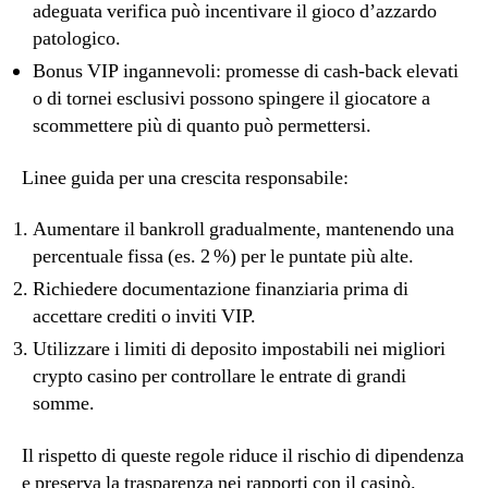
adeguata verifica può incentivare il gioco d’azzardo
patologico.
Bonus VIP ingannevoli: promesse di cash‑back elevati
o di tornei esclusivi possono spingere il giocatore a
scommettere più di quanto può permettersi.
Linee guida per una crescita responsabile:
Aumentare il bankroll gradualmente, mantenendo una
percentuale fissa (es. 2 %) per le puntate più alte.
Richiedere documentazione finanziaria prima di
accettare crediti o inviti VIP.
Utilizzare i limiti di deposito impostabili nei migliori
crypto casino per controllare le entrate di grandi
somme.
Il rispetto di queste regole riduce il rischio di dipendenza
e preserva la trasparenza nei rapporti con il casinò.