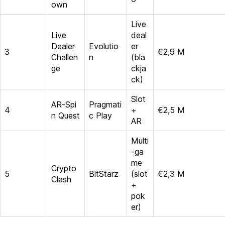
own
Live
Live
deal
Dealer
Evolutio
er
3
€2,9 M
Challen
n
(bla
ge
ckja
ck)
Slot
AR‑Spi
Pragmati
4
+
€2,5 M
n Quest
c Play
AR
Multi
‑ga
me
Crypto
5
BitStarz
(slot
€2,3 M
Clash
+
pok
er)