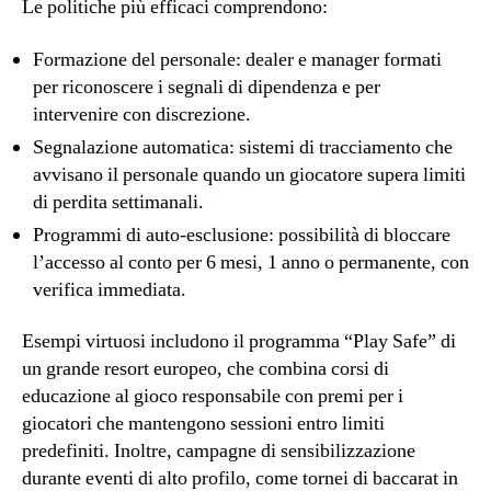
Le politiche più efficaci comprendono:
Formazione del personale: dealer e manager formati
per riconoscere i segnali di dipendenza e per
intervenire con discrezione.
Segnalazione automatica: sistemi di tracciamento che
avvisano il personale quando un giocatore supera limiti
di perdita settimanali.
Programmi di auto‑esclusione: possibilità di bloccare
l’accesso al conto per 6 mesi, 1 anno o permanente, con
verifica immediata.
Esempi virtuosi includono il programma “Play Safe” di
un grande resort europeo, che combina corsi di
educazione al gioco responsabile con premi per i
giocatori che mantengono sessioni entro limiti
predefiniti. Inoltre, campagne di sensibilizzazione
durante eventi di alto profilo, come tornei di baccarat in