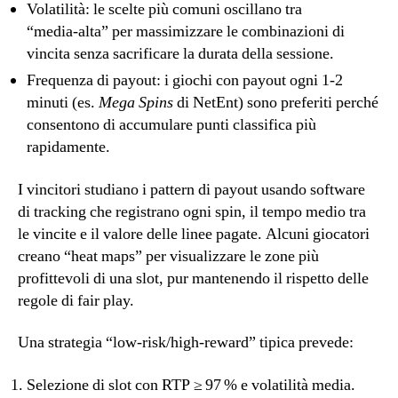
Volatilità: le scelte più comuni oscillano tra
“media‑alta” per massimizzare le combinazioni di
vincita senza sacrificare la durata della sessione.
Frequenza di payout: i giochi con payout ogni 1‑2
minuti (es.
Mega Spins
di NetEnt) sono preferiti perché
consentono di accumulare punti classifica più
rapidamente.
I vincitori studiano i pattern di payout usando software
di tracking che registrano ogni spin, il tempo medio tra
le vincite e il valore delle linee pagate. Alcuni giocatori
creano “heat maps” per visualizzare le zone più
profittevoli di una slot, pur mantenendo il rispetto delle
regole di fair play.
Una strategia “low‑risk/high‑reward” tipica prevede:
Selezione di slot con RTP ≥ 97 % e volatilità media.