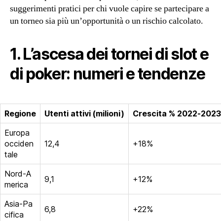
suggerimenti pratici per chi vuole capire se partecipare a
un torneo sia più un’opportunità o un rischio calcolato.
1. L’ascesa dei tornei di slot e
di poker: numeri e tendenze
Regione
Utenti attivi (milioni)
Crescita % 2022‑2023
Europa
occiden
12,4
+18%
tale
Nord‑A
9,1
+12%
merica
Asia‑Pa
6,8
+22%
cifica