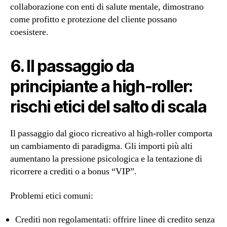
collaborazione con enti di salute mentale, dimostrano
come profitto e protezione del cliente possano
coesistere.
6. Il passaggio da
principiante a high‑roller:
rischi etici del salto di scala
Il passaggio dal gioco ricreativo al high‑roller comporta
un cambiamento di paradigma. Gli importi più alti
aumentano la pressione psicologica e la tentazione di
ricorrere a crediti o a bonus “VIP”.
Problemi etici comuni:
Crediti non regolamentati: offrire linee di credito senza