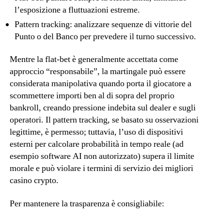
l’esposizione a fluttuazioni estreme.
Pattern tracking: analizzare sequenze di vittorie del
Punto o del Banco per prevedere il turno successivo.
Mentre la flat‑bet è generalmente accettata come
approccio “responsabile”, la martingale può essere
considerata manipolativa quando porta il giocatore a
scommettere importi ben al di sopra del proprio
bankroll, creando pressione indebita sul dealer e sugli
operatori. Il pattern tracking, se basato su osservazioni
legittime, è permesso; tuttavia, l’uso di dispositivi
esterni per calcolare probabilità in tempo reale (ad
esempio software AI non autorizzato) supera il limite
morale e può violare i termini di servizio dei migliori
casino crypto.
Per mantenere la trasparenza è consigliabile: