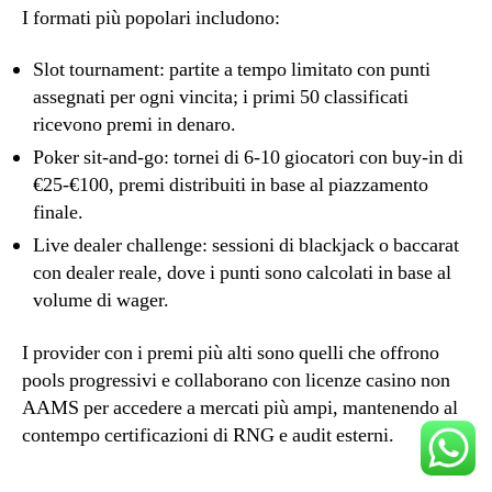
I formati più popolari includono:
Slot tournament: partite a tempo limitato con punti
assegnati per ogni vincita; i primi 50 classificati
ricevono premi in denaro.
Poker sit‑and‑go: tornei di 6‑10 giocatori con buy‑in di
€25‑€100, premi distribuiti in base al piazzamento
finale.
Live dealer challenge: sessioni di blackjack o baccarat
con dealer reale, dove i punti sono calcolati in base al
volume di wager.
I provider con i premi più alti sono quelli che offrono
pools progressivi e collaborano con licenze casino non
AAMS per accedere a mercati più ampi, mantenendo al
contempo certificazioni di RNG e audit esterni.