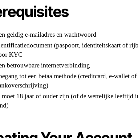
erequisites
en geldig e-mailadres en wachtwoord
dentificatiedocument (paspoort, identiteitskaart of rij
oor KYC
en betrouwbare internetverbinding
oegang tot een betaalmethode (creditcard, e-wallet of
ankoverschrijving)
e moet 18 jaar of ouder zijn (of de wettelijke leeftijd 
and)
eating Your Account