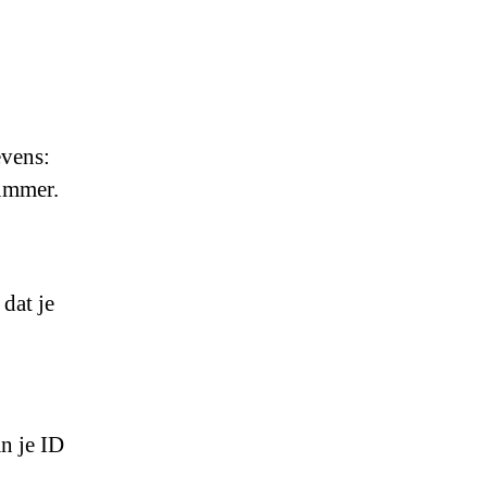
evens:
nummer.
dat je
n je ID