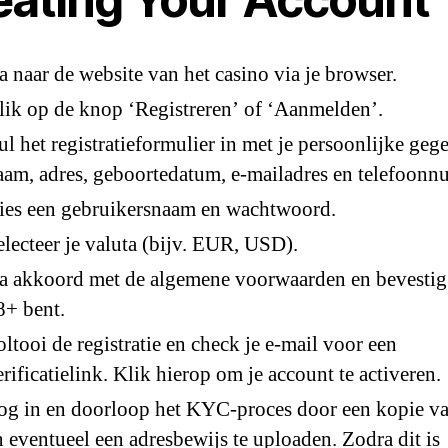
a naar de website van het casino via je browser.
lik op de knop ‘Registreren’ of ‘Aanmelden’.
ul het registratieformulier in met je persoonlijke geg
aam, adres, geboortedatum, e-mailadres en telefoon
ies een gebruikersnaam en wachtwoord.
electeer je valuta (bijv. EUR, USD).
a akkoord met de algemene voorwaarden en bevestig 
8+ bent.
oltooi de registratie en check je e-mail voor een
erificatielink. Klik hierop om je account te activeren.
og in en doorloop het KYC-proces door een kopie va
n eventueel een adresbewijs te uploaden. Zodra dit is