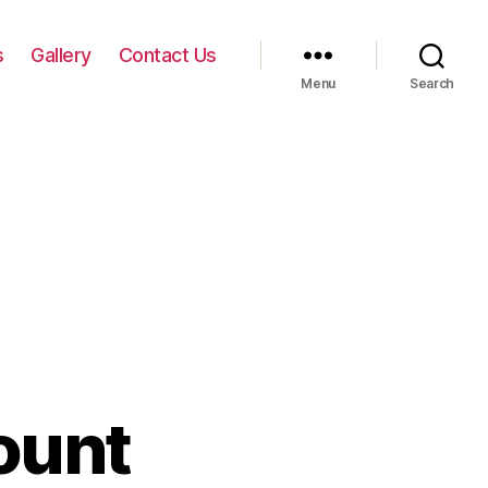
s
Gallery
Contact Us
Menu
Search
ount