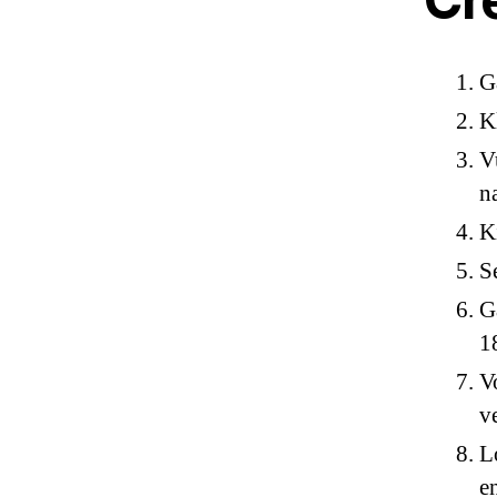
G
K
V
n
K
S
G
1
V
v
L
e