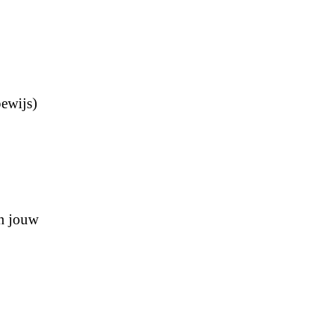
bewijs)
in jouw