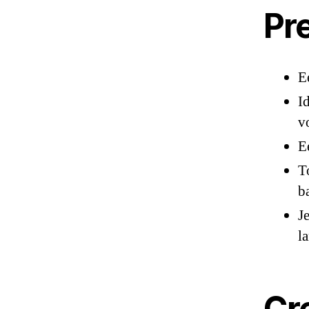
Pr
E
I
v
E
T
b
J
l
Cr