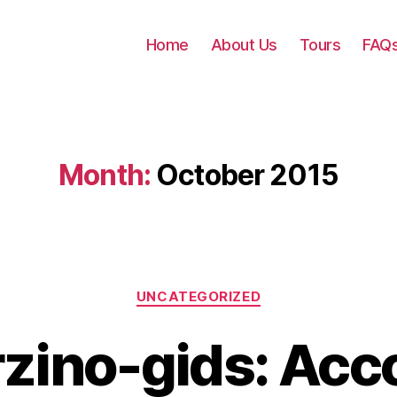
Home
About Us
Tours
FAQ
Month:
October 2015
UNCATEGORIZED
rzino-gids: Acc