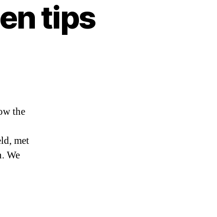
en tips
ow the
ld, met
n. We