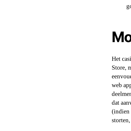
g
Mo
Het cas
Store, 
eenvoud
web app
deelmen
dat aan
(indien
storten