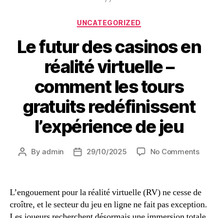
UNCATEGORIZED
Le futur des casinos en
réalité virtuelle –
comment les tours
gratuits redéfinissent
l’expérience de jeu
By
admin
29/10/2025
No Comments
L’engouement pour la réalité virtuelle (RV) ne cesse de
croître, et le secteur du jeu en ligne ne fait pas exception.
Les joueurs recherchent désormais une immersion totale,