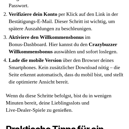
Passwort.
Verifiziere dein Konto
per Klick auf den Link in der
Bestätigungs‑E‑Mail. Dieser Schritt ist wichtig, um
spätere Auszahlungen zu beschleunigen.
Aktiviere den Willkommensbonus
im
Bonus‑Dashboard. Hier kannst du den
Crazybuzzer
Willkommensbonus
auswählen und sofort loslegen.
Lade die mobile Version
über den Browser deines
Smartphones. Kein zusätzlicher Download nötig – die
Seite erkennt automatisch, dass du mobil bist, und stellt
die optimierte Ansicht bereit.
Wenn du diese Schritte befolgst, bist du in wenigen
Minuten bereit, deine Lieblingsslots und
Live‑Dealer‑Spiele zu genießen.