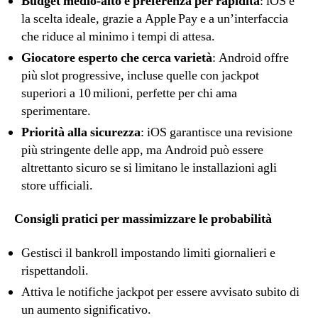
Budget medio‑alto e preferenza per rapidità
: iOS è
la scelta ideale, grazie a Apple Pay e a un’interfaccia
che riduce al minimo i tempi di attesa.
Giocatore esperto che cerca varietà
: Android offre
più slot progressive, incluse quelle con jackpot
superiori a 10 milioni, perfette per chi ama
sperimentare.
Priorità alla sicurezza
: iOS garantisce una revisione
più stringente delle app, ma Android può essere
altrettanto sicuro se si limitano le installazioni agli
store ufficiali.
Consigli pratici per massimizzare le probabilità
Gestisci il bankroll impostando limiti giornalieri e
rispettandoli.
Attiva le notifiche jackpot per essere avvisato subito di
un aumento significativo.