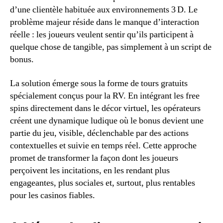
d’une clientèle habituée aux environnements 3 D. Le
problème majeur réside dans le manque d’interaction
réelle : les joueurs veulent sentir qu’ils participent à
quelque chose de tangible, pas simplement à un script de
bonus.
La solution émerge sous la forme de tours gratuits
spécialement conçus pour la RV. En intégrant les free
spins directement dans le décor virtuel, les opérateurs
créent une dynamique ludique où le bonus devient une
partie du jeu, visible, déclenchable par des actions
contextuelles et suivie en temps réel. Cette approche
promet de transformer la façon dont les joueurs
perçoivent les incitations, en les rendant plus
engageantes, plus sociales et, surtout, plus rentables
pour les casinos fiables.