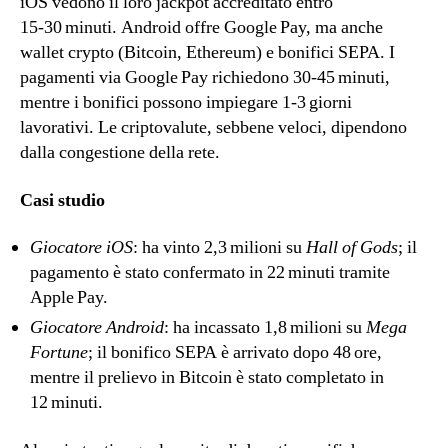
iOS vedono il loro jackpot accreditato entro
15‑30 minuti. Android offre Google Pay, ma anche
wallet crypto (Bitcoin, Ethereum) e bonifici SEPA. I
pagamenti via Google Pay richiedono 30‑45 minuti,
mentre i bonifici possono impiegare 1‑3 giorni
lavorativi. Le criptovalute, sebbene veloci, dipendono
dalla congestione della rete.
Casi studio
Giocatore iOS
: ha vinto 2,3 milioni su
Hall of Gods
; il
pagamento è stato confermato in 22 minuti tramite
Apple Pay.
Giocatore Android
: ha incassato 1,8 milioni su
Mega
Fortune
; il bonifico SEPA è arrivato dopo 48 ore,
mentre il prelievo in Bitcoin è stato completato in
12 minuti.