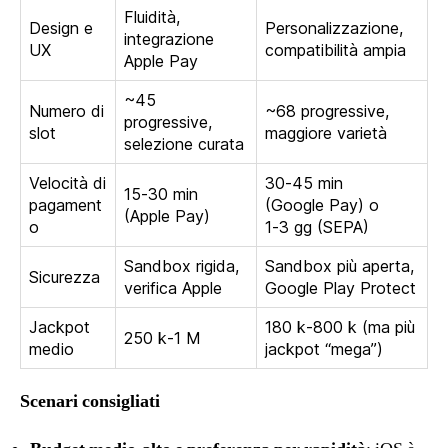
Fluidità,
Design e
Personalizzazione,
integrazione
UX
compatibilità ampia
Apple Pay
~45
Numero di
~68 progressive,
progressive,
slot
maggiore varietà
selezione curata
Velocità di
30‑45 min
15‑30 min
pagament
(Google Pay) o
(Apple Pay)
o
1‑3 gg (SEPA)
Sandbox rigida,
Sandbox più aperta,
Sicurezza
verifica Apple
Google Play Protect
Jackpot
180 k‑800 k (ma più
250 k‑1 M
medio
jackpot “mega”)
Scenari consigliati