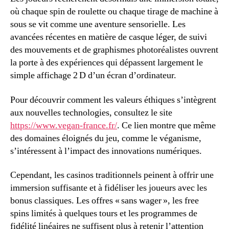
où chaque spin de roulette ou chaque tirage de machine à
sous se vit comme une aventure sensorielle. Les
avancées récentes en matière de casque léger, de suivi
des mouvements et de graphismes photoréalistes ouvrent
la porte à des expériences qui dépassent largement le
simple affichage 2 D d’un écran d’ordinateur.
Pour découvrir comment les valeurs éthiques s’intègrent
aux nouvelles technologies, consultez le site
https://www.vegan-france.fr/
. Ce lien montre que même
des domaines éloignés du jeu, comme le véganisme,
s’intéressent à l’impact des innovations numériques.
Cependant, les casinos traditionnels peinent à offrir une
immersion suffisante et à fidéliser les joueurs avec les
bonus classiques. Les offres « sans wager », les free
spins limités à quelques tours et les programmes de
fidélité linéaires ne suffisent plus à retenir l’attention