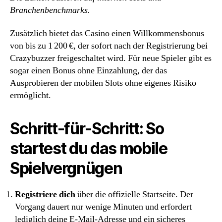
Branchenbenchmarks.
Zusätzlich bietet das Casino einen Willkommensbonus
von bis zu 1 200 €, der sofort nach der Registrierung bei
Crazybuzzer freigeschaltet wird. Für neue Spieler gibt es
sogar einen Bonus ohne Einzahlung, der das
Ausprobieren der mobilen Slots ohne eigenes Risiko
ermöglicht.
Schritt‑für‑Schritt: So
startest du das mobile
Spielvergnügen
Registriere dich
über die offizielle Startseite. Der
Vorgang dauert nur wenige Minuten und erfordert
lediglich deine E‑Mail-Adresse und ein sicheres