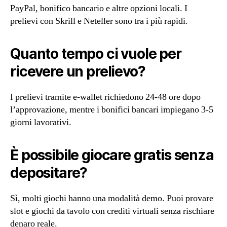
PayPal, bonifico bancario e altre opzioni locali. I
prelievi con Skrill e Neteller sono tra i più rapidi.
Quanto tempo ci vuole per
ricevere un prelievo?
I prelievi tramite e-wallet richiedono 24-48 ore dopo
l’approvazione, mentre i bonifici bancari impiegano 3-5
giorni lavorativi.
È possibile giocare gratis senza
depositare?
Sì, molti giochi hanno una modalità demo. Puoi provare
slot e giochi da tavolo con crediti virtuali senza rischiare
denaro reale.