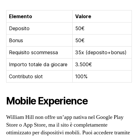
Elemento
Valore
Deposito
50€
Bonus
50€
Requisito scommessa
35x (deposito+bonus)
Importo totale da giocare
3.500€
Contributo slot
100%
Mobile Experience
William Hill non offre un’app nativa nel Google Play
Store o App Store, ma il sito è completamente
ottimizzato per dispositivi mobili. Puoi accedere tramite