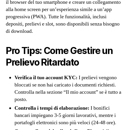
il browser del tuo smartphone e creare un collegamento
alla home screen per un’esperienza simile a un’app
progressiva (PWA). Tutte le funzionalità, inclusi
depositi, prelievi e slot, sono disponibili senza bisogno
di download.
Pro Tips: Come Gestire un
Prelievo Ritardato
Verifica il tuo account KYC:
I prelievi vengono
bloccati se non hai caricato i documenti richiesti.
Controlla nella sezione “Il mio account” se è tutto a
posto.
Controlla i tempi di elaborazione:
I bonifici
bancari impiegano 3-5 giorni lavorativi, mentre i
portafogli elettronici sono più veloci (24-48 ore).