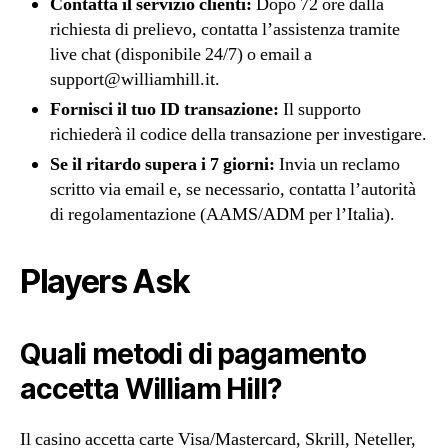
Contatta il servizio clienti:
Dopo 72 ore dalla
richiesta di prelievo, contatta l’assistenza tramite
live chat (disponibile 24/7) o email a
support@williamhill.it.
Fornisci il tuo ID transazione:
Il supporto
richiederà il codice della transazione per investigare.
Se il ritardo supera i 7 giorni:
Invia un reclamo
scritto via email e, se necessario, contatta l’autorità
di regolamentazione (AAMS/ADM per l’Italia).
Players Ask
Quali metodi di pagamento
accetta William Hill?
Il casino accetta carte Visa/Mastercard, Skrill, Neteller,