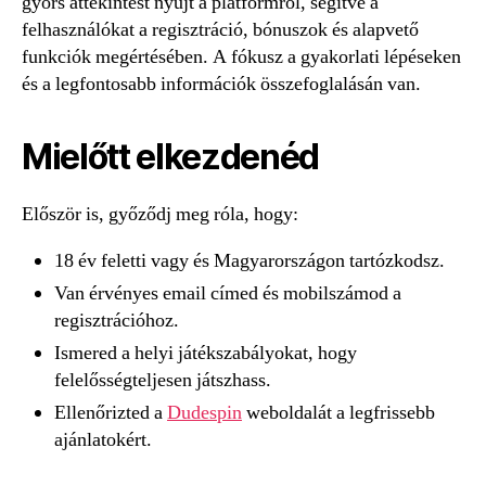
gyors áttekintést nyújt a platformról, segítve a
felhasználókat a regisztráció, bónuszok és alapvető
funkciók megértésében. A fókusz a gyakorlati lépéseken
és a legfontosabb információk összefoglalásán van.
Mielőtt elkezdenéd
Először is, győződj meg róla, hogy:
18 év feletti vagy és Magyarországon tartózkodsz.
Van érvényes email címed és mobilszámod a
regisztrációhoz.
Ismered a helyi játékszabályokat, hogy
felelősségteljesen játszhass.
Ellenőrizted a
Dudespin
weboldalát a legfrissebb
ajánlatokért.