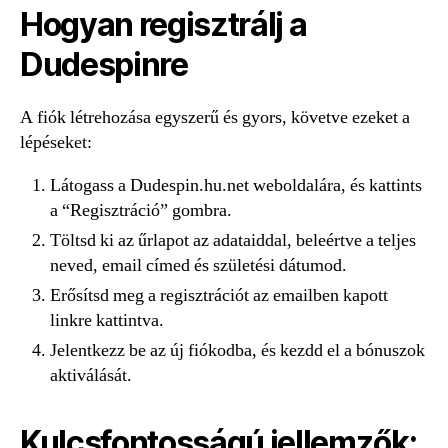
Hogyan regisztrálj a
Dudespinre
A fiók létrehozása egyszerű és gyors, követve ezeket a
lépéseket:
Látogass a Dudespin.hu.net weboldalára, és kattints
a “Regisztráció” gombra.
Töltsd ki az űrlapot az adataiddal, beleértve a teljes
neved, email címed és születési dátumod.
Erősítsd meg a regisztrációt az emailben kapott
linkre kattintva.
Jelentkezz be az új fiókodba, és kezdd el a bónuszok
aktiválását.
Kulcsfontosságú jellemzők: