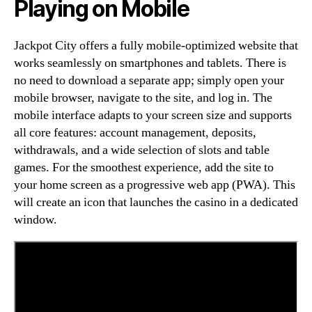
Playing on Mobile
Jackpot City offers a fully mobile-optimized website that
works seamlessly on smartphones and tablets. There is
no need to download a separate app; simply open your
mobile browser, navigate to the site, and log in. The
mobile interface adapts to your screen size and supports
all core features: account management, deposits,
withdrawals, and a wide selection of slots and table
games. For the smoothest experience, add the site to
your home screen as a progressive web app (PWA). This
will create an icon that launches the casino in a dedicated
window.