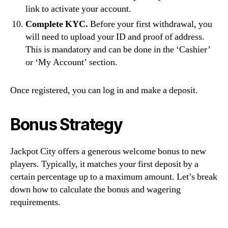
link to activate your account.
Complete KYC.
Before your first withdrawal, you
will need to upload your ID and proof of address.
This is mandatory and can be done in the ‘Cashier’
or ‘My Account’ section.
Once registered, you can log in and make a deposit.
Bonus Strategy
Jackpot City offers a generous welcome bonus to new
players. Typically, it matches your first deposit by a
certain percentage up to a maximum amount. Let’s break
down how to calculate the bonus and wagering
requirements.