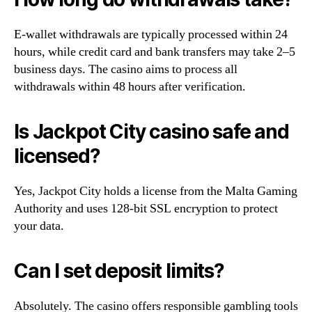
E-wallet withdrawals are typically processed within 24
hours, while credit card and bank transfers may take 2–5
business days. The casino aims to process all
withdrawals within 48 hours after verification.
Is Jackpot City casino safe and
licensed?
Yes, Jackpot City holds a license from the Malta Gaming
Authority and uses 128-bit SSL encryption to protect
your data.
Can I set deposit limits?
Absolutely. The casino offers responsible gambling tools