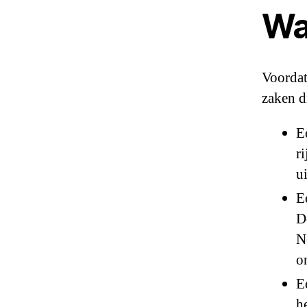
Wa
Voordat
zaken d
E
r
u
E
D
N
o
E
h