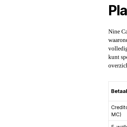
Pl
Nine Ca
waaronde
volledi
kunt sp
overzic
Betaa
Credit
MC)
E-walle