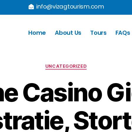
info@vizagtourism.com
Home
About Us
Tours
FAQs
UNCATEGORIZED
ne Casino Gi
tratie, Stor