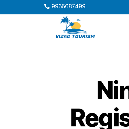
9966687499
Ni
Regis