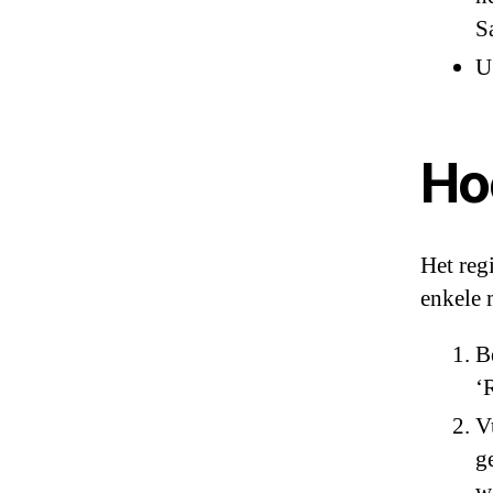
Sa
U
Hoe
Het reg
enkele 
B
‘
V
g
w