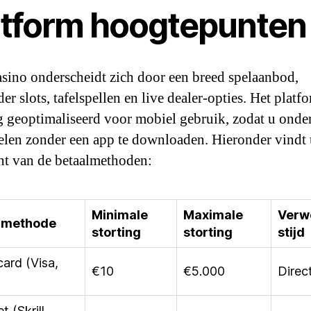
atform hoogtepunten
sino onderscheidt zich door een breed spelaanbod,
r slots, tafelspellen en live dealer-opties. Het platfo
g geoptimaliseerd voor mobiel gebruik, zodat u ond
elen zonder een app te downloaden. Hieronder vindt 
ht van de betaalmethoden:
Minimale
Maximale
Verw
lmethode
storting
storting
stijd
card (Visa,
€10
€5.000
Direc
t (Skrill,