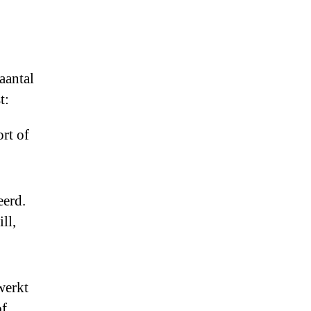
aantal
t:
ort of
eerd.
ll,
werkt
of