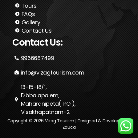
Tours
FAQs
Gallery
Contact Us
Contact Us:
9966687499
info@vizagtourism.com
13-15-18/1,
Dibbalapalem,
Maharanipeta( P.O ),
Visakhapatnam-2
Copyright © 2026 Vizag Tourism | Designed & Developed By
Zauca