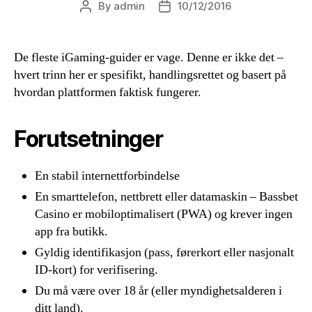
By
admin
10/12/2016
De fleste iGaming-guider er vage. Denne er ikke det –
hvert trinn her er spesifikt, handlingsrettet og basert på
hvordan plattformen faktisk fungerer.
Forutsetninger
En stabil internettforbindelse
En smarttelefon, nettbrett eller datamaskin – Bassbet
Casino er mobiloptimalisert (PWA) og krever ingen
app fra butikk.
Gyldig identifikasjon (pass, førerkort eller nasjonalt
ID-kort) for verifisering.
Du må være over 18 år (eller myndighetsalderen i
ditt land).