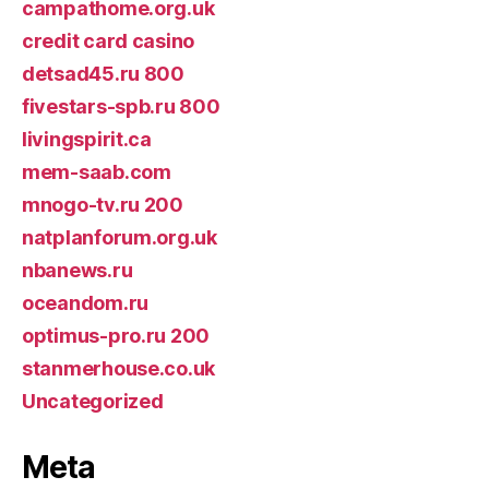
campathome.org.uk
credit card casino
detsad45.ru 800
fivestars-spb.ru 800
livingspirit.ca
mem-saab.com
mnogo-tv.ru 200
natplanforum.org.uk
nbanews.ru
oceandom.ru
optimus-pro.ru 200
stanmerhouse.co.uk
Uncategorized
Meta