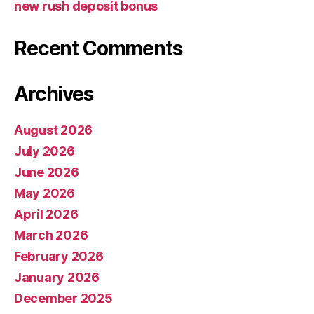
new rush deposit bonus
Recent Comments
Archives
August 2026
July 2026
June 2026
May 2026
April 2026
March 2026
February 2026
January 2026
December 2025