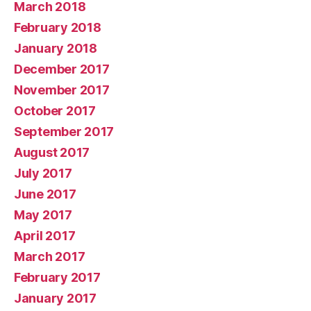
March 2018
February 2018
January 2018
December 2017
November 2017
October 2017
September 2017
August 2017
July 2017
June 2017
May 2017
April 2017
March 2017
February 2017
January 2017