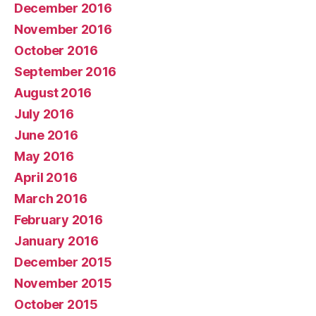
December 2016
November 2016
October 2016
September 2016
August 2016
July 2016
June 2016
May 2016
April 2016
March 2016
February 2016
January 2016
December 2015
November 2015
October 2015