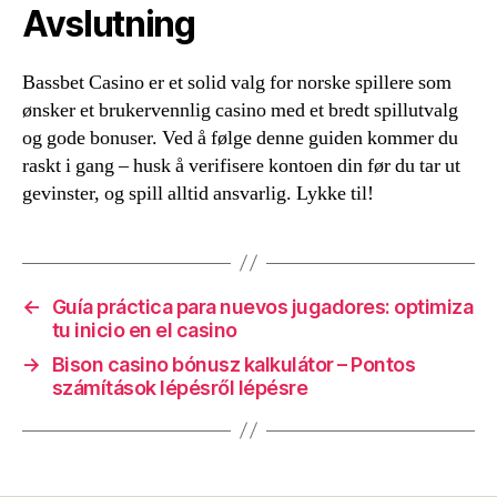
Avslutning
Bassbet Casino er et solid valg for norske spillere som
ønsker et brukervennlig casino med et bredt spillutvalg
og gode bonuser. Ved å følge denne guiden kommer du
raskt i gang – husk å verifisere kontoen din før du tar ut
gevinster, og spill alltid ansvarlig. Lykke til!
←
Guía práctica para nuevos jugadores: optimiza
tu inicio en el casino
→
Bison casino bónusz kalkulátor – Pontos
számítások lépésről lépésre