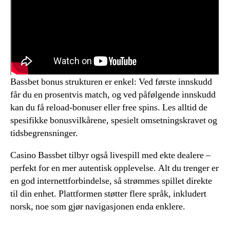
Bassbet bonus strukturen er enkel: Ved første innskudd
får du en prosentvis match, og ved påfølgende innskudd
kan du få reload-bonuser eller free spins. Les alltid de
spesifikke bonusvilkårene, spesielt omsetningskravet og
tidsbegrensninger.
Casino Bassbet tilbyr også livespill med ekte dealere –
perfekt for en mer autentisk opplevelse. Alt du trenger er
en god internettforbindelse, så strømmes spillet direkte
til din enhet. Plattformen støtter flere språk, inkludert
norsk, noe som gjør navigasjonen enda enklere.