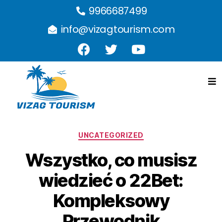
9966687499
info@vizagtourism.com
UNCATEGORIZED
Wszystko, co musisz
wiedzieć o 22Bet:
Kompleksowy
Przewodnik