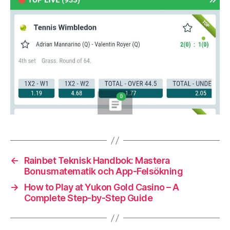
←
Rainbet Teknisk Handbok: Mastera
Bonusmatematik och App-Felsökning
→
How to Play at Yukon Gold Casino – A
Complete Step-by-Step Guide