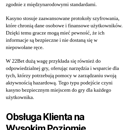
zgodnie z międzynarodowymi standardami.
Kasyno stosuje zaawansowane protokoły szyfrowania,
które chronią dane osobowe i finansowe użytkowników.
Dzięki temu gracze mogą mieć pewność, że ich
informacje są bezpieczne i nie dostaną się w
niepowołane ręce.
W 22Bet dużą wagę przykłada się również do
odpowiedzialnej gry, oferując narzędzia i wsparcie dla
tych, którzy potrzebują pomocy w zarządzaniu swoją
aktywnością hazardową. Tego typu podejście czyni
kasyno bezpiecznym miejscem do gry dla każdego
użytkownika.
Obsługa Klienta na
Wysokim Poziomie