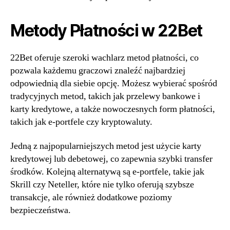
Metody Płatności w 22Bet
22Bet oferuje szeroki wachlarz metod płatności, co
pozwala każdemu graczowi znaleźć najbardziej
odpowiednią dla siebie opcję. Możesz wybierać spośród
tradycyjnych metod, takich jak przelewy bankowe i
karty kredytowe, a także nowoczesnych form płatności,
takich jak e-portfele czy kryptowaluty.
Jedną z najpopularniejszych metod jest użycie karty
kredytowej lub debetowej, co zapewnia szybki transfer
środków. Kolejną alternatywą są e-portfele, takie jak
Skrill czy Neteller, które nie tylko oferują szybsze
transakcje, ale również dodatkowe poziomy
bezpieczeństwa.