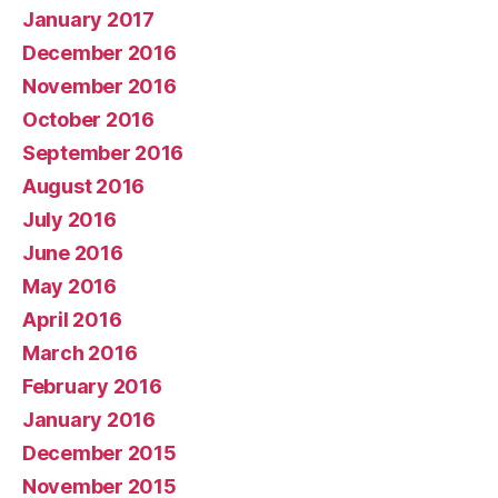
January 2017
December 2016
November 2016
October 2016
September 2016
August 2016
July 2016
June 2016
May 2016
April 2016
March 2016
February 2016
January 2016
December 2015
November 2015