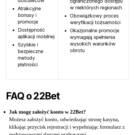
dostawców
ograniczonego dostępu
w niektórych regionach
Atrakcyjne
bonusy i
Obowiązkowy proces
promocje
weryfikacji tożsamości
Dostępność
Okazjonalne promocje
aplikacji mobilnej
wymagają spełnienia
wysokich warunków
Szybkie i
obrotu
bezpieczne
metody
płatności
FAQ o 22Bet
Jak mogę założyć konto w 22Bet?
Możesz założyć konto, odwiedzając stronę kasyna,
klikając przycisk rejestracji i wypełniając formularz z
podstawowymi danymi osobowymi.