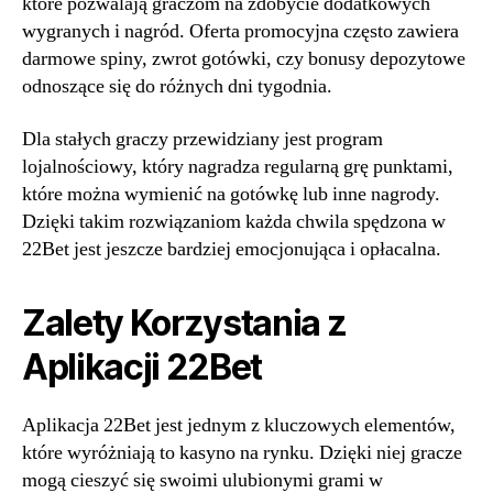
które pozwalają graczom na zdobycie dodatkowych
wygranych i nagród. Oferta promocyjna często zawiera
darmowe spiny, zwrot gotówki, czy bonusy depozytowe
odnoszące się do różnych dni tygodnia.
Dla stałych graczy przewidziany jest program
lojalnościowy, który nagradza regularną grę punktami,
które można wymienić na gotówkę lub inne nagrody.
Dzięki takim rozwiązaniom każda chwila spędzona w
22Bet jest jeszcze bardziej emocjonująca i opłacalna.
Zalety Korzystania z
Aplikacji 22Bet
Aplikacja 22Bet jest jednym z kluczowych elementów,
które wyróżniają to kasyno na rynku. Dzięki niej gracze
mogą cieszyć się swoimi ulubionymi grami w