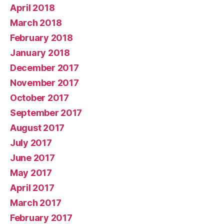
April 2018
March 2018
February 2018
January 2018
December 2017
November 2017
October 2017
September 2017
August 2017
July 2017
June 2017
May 2017
April 2017
March 2017
February 2017