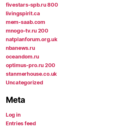
fivestars-spb.ru 800
livingspirit.ca
mem-saab.com
mnogo-tv.ru 200
natplanforum.org.uk
nbanews.ru
oceandom.ru
optimus-pro.ru 200
stanmerhouse.co.uk
Uncategorized
Meta
Log in
Entries feed