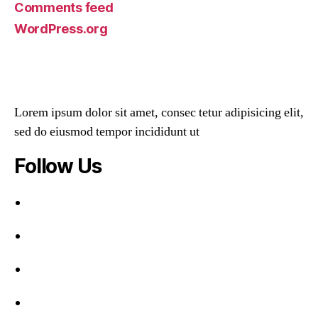
Comments feed
WordPress.org
Lorem ipsum dolor sit amet, consec tetur adipisicing elit,
sed do eiusmod tempor incididunt ut
Follow Us