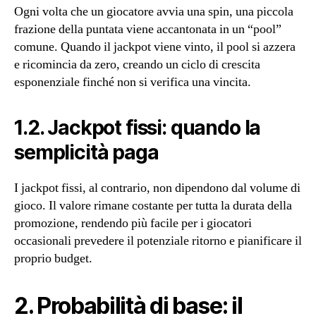
Ogni volta che un giocatore avvia una spin, una piccola
frazione della puntata viene accantonata in un “pool”
comune. Quando il jackpot viene vinto, il pool si azzera
e ricomincia da zero, creando un ciclo di crescita
esponenziale finché non si verifica una vincita.
1.2. Jackpot fissi: quando la
semplicità paga
I jackpot fissi, al contrario, non dipendono dal volume di
gioco. Il valore rimane costante per tutta la durata della
promozione, rendendo più facile per i giocatori
occasionali prevedere il potenziale ritorno e pianificare il
proprio budget.
2. Probabilità di base: il