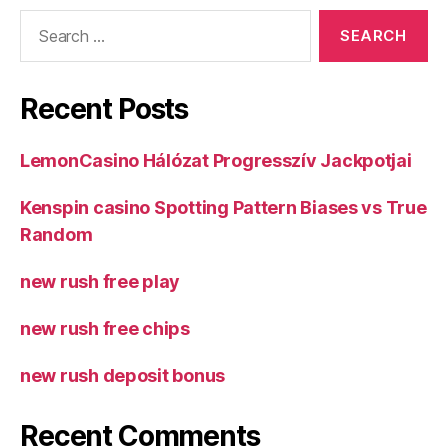
Recent Posts
LemonCasino Hálózat Progresszív Jackpotjai
Kenspin casino Spotting Pattern Biases vs True
Random
new rush free play
new rush free chips
new rush deposit bonus
Recent Comments