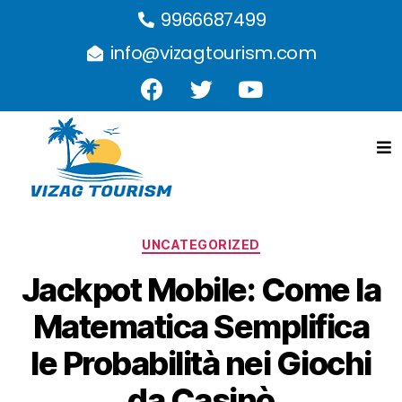
9966687499
info@vizagtourism.com
UNCATEGORIZED
Jackpot Mobile: Come la
Matematica Semplifica
le Probabilità nei Giochi
da Casinò