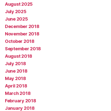
August 2025
July 2025
June 2025
December 2018
November 2018
October 2018
September 2018
August 2018
July 2018
June 2018
May 2018
April 2018
March 2018
February 2018
January 2018