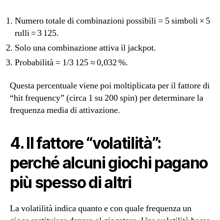
Numero totale di combinazioni possibili = 5 simboli × 5
rulli = 3 125.
Solo una combinazione attiva il jackpot.
Probabilità = 1/3 125 ≈ 0,032 %.
Questa percentuale viene poi moltiplicata per il fattore di
“hit frequency” (circa 1 su 200 spin) per determinare la
frequenza media di attivazione.
4. Il fattore “volatilità”:
perché alcuni giochi pagano
più spesso di altri
La volatilità indica quanto e con quale frequenza un