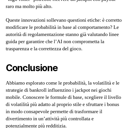
raro ma molto più alto.
Queste innovazioni sollevano questioni etiche: è corretto
modificare le probabilità in base al comportamento? Le
autorità di regolamentazione stanno già valutando linee
guida per garantire che l’AI non comprometta la
trasparenza e la correttezza del gioco.
Conclusione
Abbiamo esplorato come le probabilità, la volatilità e le
strategie di bankroll influenzino i jackpot nei giochi
mobile. Conoscere le formule di base, scegliere il livello
di volatilità più adatto al proprio stile e sfruttare i bonus
in modo consapevole permette di trasformare il
divertimento in un’attività più controllata e
potenzialmente più redditizia.