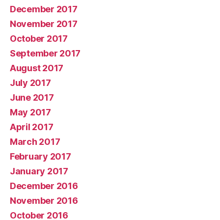
December 2017
November 2017
October 2017
September 2017
August 2017
July 2017
June 2017
May 2017
April 2017
March 2017
February 2017
January 2017
December 2016
November 2016
October 2016