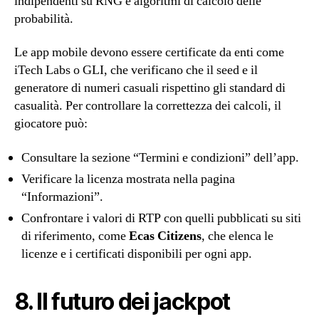
indipendenti su RNG e algoritmi di calcolo delle
probabilità.
Le app mobile devono essere certificate da enti come
iTech Labs o GLI, che verificano che il seed e il
generatore di numeri casuali rispettino gli standard di
casualità. Per controllare la correttezza dei calcoli, il
giocatore può:
Consultare la sezione “Termini e condizioni” dell’app.
Verificare la licenza mostrata nella pagina
“Informazioni”.
Confrontare i valori di RTP con quelli pubblicati su siti
di riferimento, come
Ecas Citizens
, che elenca le
licenze e i certificati disponibili per ogni app.
8. Il futuro dei jackpot