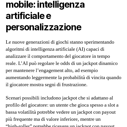
mobile: intelligenza
artificiale e
personalizzazione
Le nuove generazioni di giochi stanno sperimentando
algoritmi di intelligenza artificiale (AI) capaci di
analizzare il comportamento del giocatore in tempo
reale. L’AI può regolare le odds di un jackpot dinamico
per mantenere l’engagement alto, ad esempio
aumentando leggermente la probabilità di vincita quando
il giocatore mostra segni di frustrazione.
Scenari possibili includono jackpot che si adattano al
profilo del giocatore: un utente che gioca spesso a slot a
bassa volatilità potrebbe vedere un jackpot con payout
più frequente ma di valore inferiore, mentre un
“high‑roller” potrebbe ricevere un jackpot con payout