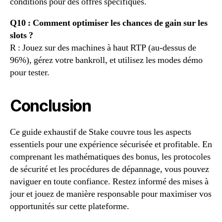
conditions pour des offres spécifiques.
Q10 : Comment optimiser les chances de gain sur les
slots ?
R : Jouez sur des machines à haut RTP (au-dessus de
96%), gérez votre bankroll, et utilisez les modes démo
pour tester.
Conclusion
Ce guide exhaustif de Stake couvre tous les aspects
essentiels pour une expérience sécurisée et profitable. En
comprenant les mathématiques des bonus, les protocoles
de sécurité et les procédures de dépannage, vous pouvez
naviguer en toute confiance. Restez informé des mises à
jour et jouez de manière responsable pour maximiser vos
opportunités sur cette plateforme.