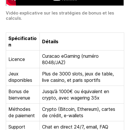
Vidéo explicative sur les stratégies de bonus et les
calculs.
Spécificatio
Détails
n
Curacao eGaming (numéro
Licence
8048/JAZ)
Jeux
Plus de 3000 slots, jeux de table,
disponibles
live casino, et paris sportifs
Bonus de
Jusqu’à 1000€ ou équivalent en
bienvenue
crypto, avec wagering 35x
Méthodes
Crypto (Bitcoin, Ethereum), cartes
de paiement
de crédit, e-wallets
Support
Chat en direct 24/7, email, FAQ