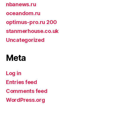
nbanews.ru
oceandom.ru
optimus-pro.ru 200
stanmerhouse.co.uk
Uncategorized
Meta
Log in
Entries feed
Comments feed
WordPress.org