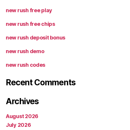
new rush free play
new rush free chips
new rush deposit bonus
new rush demo
new rush codes
Recent Comments
Archives
August 2026
July 2026