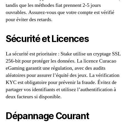
tandis que les méthodes fiat prennent 2-5 jours
ouvrables. Assurez-vous que votre compte est vérifié
pour éviter des retards.
Sécurité et Licences
La sécurité est prioritaire : Stake utilise un cryptage SSL
256-bit pour protéger les données. La licence Curacao
eGaming garantit une régulation, avec des audits
aléatoires pour assurer l’équité des jeux. La vérification
KYC est obligatoire pour prévenir la fraude. Évitez de
partager vos identifiants et utilisez l’authentification à
deux facteurs si disponible.
Dépannage Courant