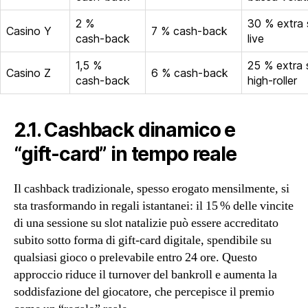
2 %
30 % extra 
Casino Y
7 % cash‑back
cash‑back
live
1,5 %
25 % extra 
Casino Z
6 % cash‑back
cash‑back
high‑roller
2.1. Cashback dinamico e
“gift‑card” in tempo reale
Il cashback tradizionale, spesso erogato mensilmente, si
sta trasformando in regali istantanei: il 15 % delle vincite
di una sessione su slot natalizie può essere accreditato
subito sotto forma di gift‑card digitale, spendibile su
qualsiasi gioco o prelevabile entro 24 ore. Questo
approccio riduce il turnover del bankroll e aumenta la
soddisfazione del giocatore, che percepisce il premio