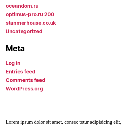
oceandom.ru
optimus-pro.ru 200
stanmerhouse.co.uk
Uncategorized
Meta
Log in
Entries feed
Comments feed
WordPress.org
Lorem ipsum dolor sit amet, consec tetur adipisicing elit,