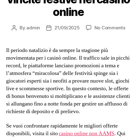
online
By
admin
21/09/2025
No Comments
Il periodo natalizio è da sempre la stagione più
movimentata per i casinò online. Il traffico sale in picchi
record, le piattaforme lanciano promozioni a tema e
l’atmosfera “miracolosa” delle festività spinge sia i
giocatori esperti sia i neofiti a provare nuove slot, giochi
live e scommesse sportive. In questo contesto, le offerte
di bonus benvenuto si moltiplicano e le assistenze clienti
si allungano fino a notte fonda per gestire un afflusso di
richieste di deposito e di prelievo.
Se vuoi confrontare rapidamente le migliori offerte
disponibili, visita il sito
casino online non AAMS
. Qui