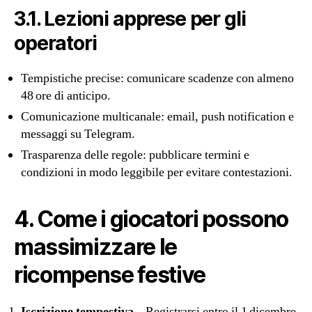
3.1. Lezioni apprese per gli
operatori
Tempistiche precise: comunicare scadenze con almeno
48 ore di anticipo.
Comunicazione multicanale: email, push notification e
messaggi su Telegram.
Trasparenza delle regole: pubblicare termini e
condizioni in modo leggibile per evitare contestazioni.
4. Come i giocatori possono
massimizzare le
ricompense festive
Iscrizione tempestiva
– Registrarsi entro il 1 dicembre