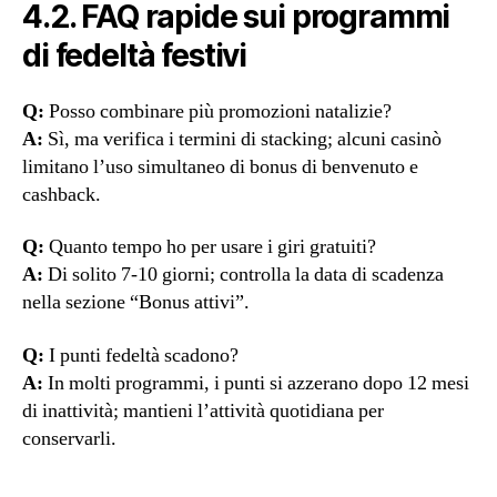
4.2. FAQ rapide sui programmi
di fedeltà festivi
Q:
Posso combinare più promozioni natalizie?
A:
Sì, ma verifica i termini di stacking; alcuni casinò
limitano l’uso simultaneo di bonus di benvenuto e
cashback.
Q:
Quanto tempo ho per usare i giri gratuiti?
A:
Di solito 7‑10 giorni; controlla la data di scadenza
nella sezione “Bonus attivi”.
Q:
I punti fedeltà scadono?
A:
In molti programmi, i punti si azzerano dopo 12 mesi
di inattività; mantieni l’attività quotidiana per
conservarli.