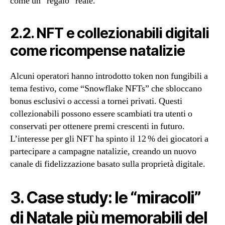
come un “regalo” reale.
2.2. NFT e collezionabili digitali
come ricompense natalizie
Alcuni operatori hanno introdotto token non fungibili a
tema festivo, come “Snowflake NFTs” che sbloccano
bonus esclusivi o accessi a tornei privati. Questi
collezionabili possono essere scambiati tra utenti o
conservati per ottenere premi crescenti in futuro.
L’interesse per gli NFT ha spinto il 12 % dei giocatori a
partecipare a campagne natalizie, creando un nuovo
canale di fidelizzazione basato sulla proprietà digitale.
3. Case study: le “miracoli”
di Natale più memorabili del