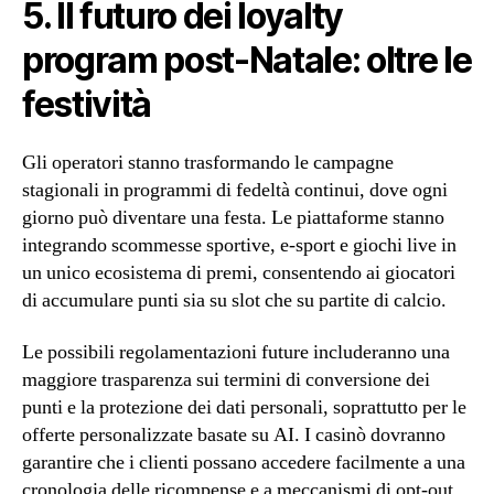
5. Il futuro dei loyalty
program post‑Natale: oltre le
festività
Gli operatori stanno trasformando le campagne
stagionali in programmi di fedeltà continui, dove ogni
giorno può diventare una festa. Le piattaforme stanno
integrando scommesse sportive, e‑sport e giochi live in
un unico ecosistema di premi, consentendo ai giocatori
di accumulare punti sia su slot che su partite di calcio.
Le possibili regolamentazioni future includeranno una
maggiore trasparenza sui termini di conversione dei
punti e la protezione dei dati personali, soprattutto per le
offerte personalizzate basate su AI. I casinò dovranno
garantire che i clienti possano accedere facilmente a una
cronologia delle ricompense e a meccanismi di opt‑out