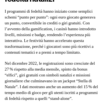
I programmi di fedeltà hanno iniziato come semplici
schemi “punto per punto”: ogni euro giocato generava
un punto, convertibile in crediti o giri gratuiti. Con
l’avvento della gamification, i casinò hanno introdotto
livelli, missioni e badge, rendendo l’esperienza più
interattiva. Le festività hanno accelerato questa
trasformazione, perché i giocatori sono più ricettivi a
contenuti tematici e a premi a tempo limitato.
Nel dicembre 2022, le registrazioni sono cresciute del
27 % rispetto alla media mensile, spinto da bonus
“elfici”, giri gratuiti con simboli natalizi e missioni
giornaliere che culminavano in un jackpot “Stella di
Natale”. I dati mostrano anche un aumento del 15 % del
tempo medio di gioco per gli utenti iscritti a programmi
di fedeltà rispetto a quelli “stand‑alone”.