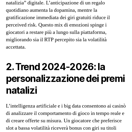
natalizia” digitale. L’anticipazione di un regalo
quotidiano aumenta la dopamina, mentre la
gratificazione immediata dei giri gratuiti riduce il
perceived risk. Questo mix di emozioni spinge i
giocatori a restare più a lungo sulla piattaforma,
migliorando sia il RTP percepito sia la volatilità
accettata.
2. Trend 2024‑2026: la
personalizzazione dei premi
natalizi
L’intelligenza artificiale e i big data consentono ai casinò
di analizzare il comportamento di gioco in tempo reale e
di creare offerte su misura. Un giocatore che preferisce
slot a bassa volatilità riceverà bonus con giri su titoli