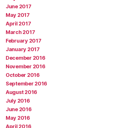
June 2017
May 2017
April 2017
March 2017
February 2017
January 2017
December 2016
November 2016
October 2016
September 2016
August 2016
July 2016
June 2016
May 2016
April 2016