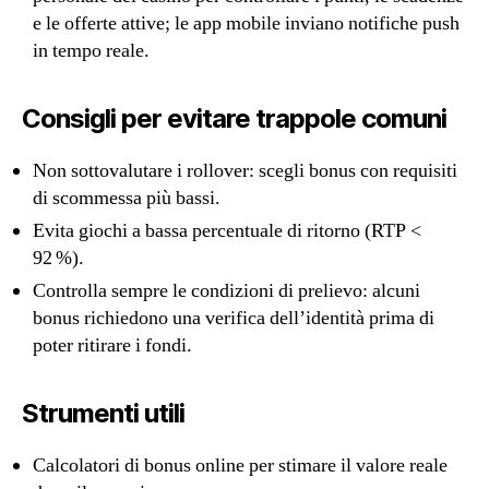
e le offerte attive; le app mobile inviano notifiche push
in tempo reale.
Consigli per evitare trappole comuni
Non sottovalutare i rollover: scegli bonus con requisiti
di scommessa più bassi.
Evita giochi a bassa percentuale di ritorno (RTP <
92 %).
Controlla sempre le condizioni di prelievo: alcuni
bonus richiedono una verifica dell’identità prima di
poter ritirare i fondi.
Strumenti utili
Calcolatori di bonus online per stimare il valore reale