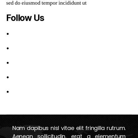
sed do eiusmod tempor incididunt ut
Follow Us
Nam dapibus nisl vitae elit fringilla rutrum.
Aenean sollicitudin, erat a elementum