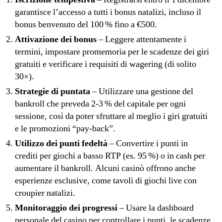
garantisce l’accesso a tutti i bonus natalizi, incluso il
bonus benvenuto del 100 % fino a €500.
Attivazione dei bonus
– Leggere attentamente i
termini, impostare promemoria per le scadenze dei giri
gratuiti e verificare i requisiti di wagering (di solito
30×).
Strategie di puntata
– Utilizzare una gestione del
bankroll che preveda 2‑3 % del capitale per ogni
sessione, così da poter sfruttare al meglio i giri gratuiti
e le promozioni “pay‑back”.
Utilizzo dei punti fedeltà
– Convertire i punti in
crediti per giochi a basso RTP (es. 95 %) o in cash per
aumentare il bankroll. Alcuni casinò offrono anche
esperienze esclusive, come tavoli di giochi live con
croupier natalizi.
Monitoraggio dei progressi
– Usare la dashboard
personale del casino per controllare i punti, le scadenze