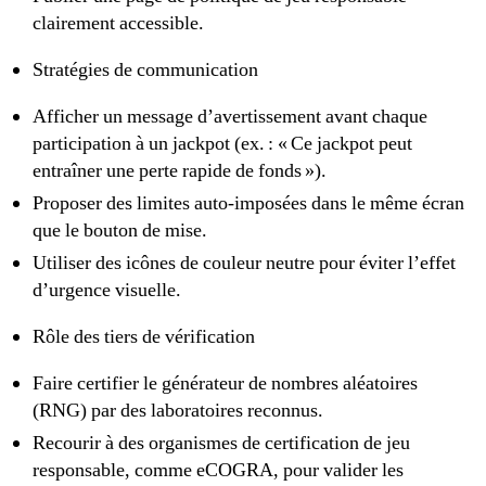
clairement accessible.
Stratégies de communication
Afficher un message d’avertissement avant chaque
participation à un jackpot (ex. : « Ce jackpot peut
entraîner une perte rapide de fonds »).
Proposer des limites auto‑imposées dans le même écran
que le bouton de mise.
Utiliser des icônes de couleur neutre pour éviter l’effet
d’urgence visuelle.
Rôle des tiers de vérification
Faire certifier le générateur de nombres aléatoires
(RNG) par des laboratoires reconnus.
Recourir à des organismes de certification de jeu
responsable, comme eCOGRA, pour valider les