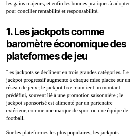
les gains majeurs, et enfin les bonnes pratiques à adopter
pour concilier rentabilité et responsabilité.
1. Les jackpots comme
baromètre économique des
plateformes de jeu
Les jackpots se déclinent en trois grandes catégories. Le
jackpot progressif augmente à chaque mise placée sur un
réseau de jeux ; le jackpot fixe maintient un montant
prédéfini, souvent lié à une promotion saisonnière ; le
jackpot sponsorisé est alimenté par un partenaire
extérieur, comme une marque de sport ou une équipe de
football.
Sur les plateformes les plus populaires, les jackpots