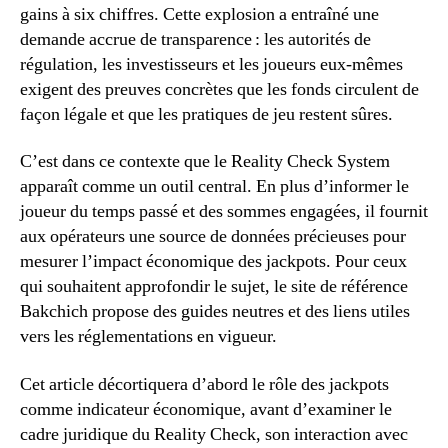
gains à six chiffres. Cette explosion a entraîné une
demande accrue de transparence : les autorités de
régulation, les investisseurs et les joueurs eux‑mêmes
exigent des preuves concrètes que les fonds circulent de
façon légale et que les pratiques de jeu restent sûres.
C’est dans ce contexte que le Reality Check System
apparaît comme un outil central. En plus d’informer le
joueur du temps passé et des sommes engagées, il fournit
aux opérateurs une source de données précieuses pour
mesurer l’impact économique des jackpots. Pour ceux
qui souhaitent approfondir le sujet, le site de référence
Bakchich propose des guides neutres et des liens utiles
vers les réglementations en vigueur.
Cet article décortiquera d’abord le rôle des jackpots
comme indicateur économique, avant d’examiner le
cadre juridique du Reality Check, son interaction avec