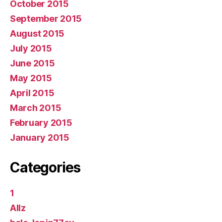
October 2015
September 2015
August 2015
July 2015
June 2015
May 2015
April 2015
March 2015
February 2015
January 2015
Categories
1
Allz