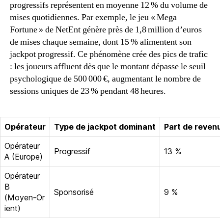
progressifs représentent en moyenne 12 % du volume de
mises quotidiennes. Par exemple, le jeu « Mega
Fortune » de NetEnt génère près de 1,8 million d’euros
de mises chaque semaine, dont 15 % alimentent son
jackpot progressif. Ce phénomène crée des pics de trafic
: les joueurs affluent dès que le montant dépasse le seuil
psychologique de 500 000 €, augmentant le nombre de
sessions uniques de 23 % pendant 48 heures.
Opérateur
Type de jackpot dominant
Part de revenu
Opérateur
Progressif
13 %
A (Europe)
Opérateur
B
Sponsorisé
9 %
(Moyen‑Or
ient)