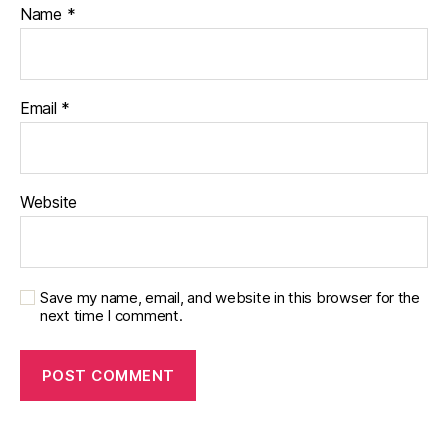
Name
*
Email
*
Website
Save my name, email, and website in this browser for the
next time I comment.