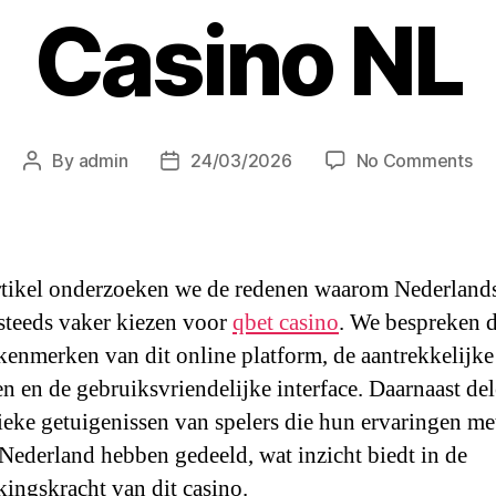
Casino NL
By
admin
24/03/2026
No Comments
artikel onderzoeken we de redenen waarom Nederland
 steeds vaker kiezen voor
qbet casino
. We bespreken 
kenmerken van dit online platform, de aantrekkelijke
n en de gebruiksvriendelijke interface. Daarnaast de
ieke getuigenissen van spelers die hun ervaringen me
Nederland hebben gedeeld, wat inzicht biedt in de
kingskracht van dit casino.