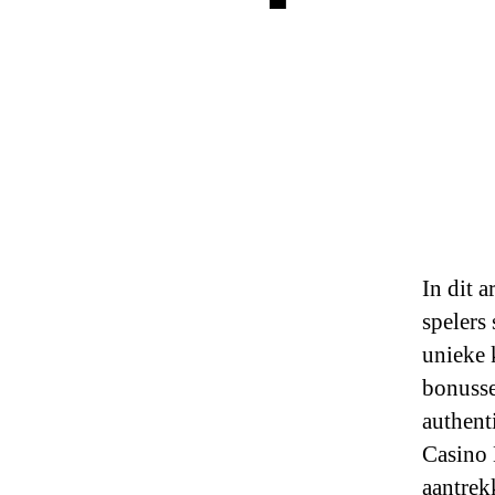
In dit 
spelers
unieke 
bonusse
authent
Casino 
aantrek