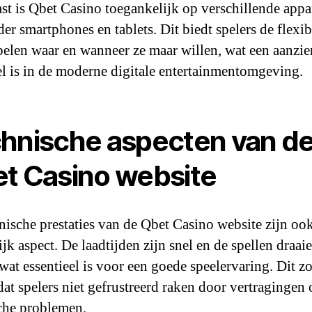
st is Qbet Casino toegankelijk op verschillende appa
r smartphones en tablets. Dit biedt spelers de flexibi
pelen waar en wanneer ze maar willen, wat een aanzie
l is in de moderne digitale entertainmentomgeving.
hnische aspecten van d
t Casino website
nische prestaties van de Qbet Casino website zijn oo
jk aspect. De laadtijden zijn snel en de spellen draai
 wat essentieel is voor een goede speelervaring. Dit z
dat spelers niet gefrustreerd raken door vertragingen 
che problemen.