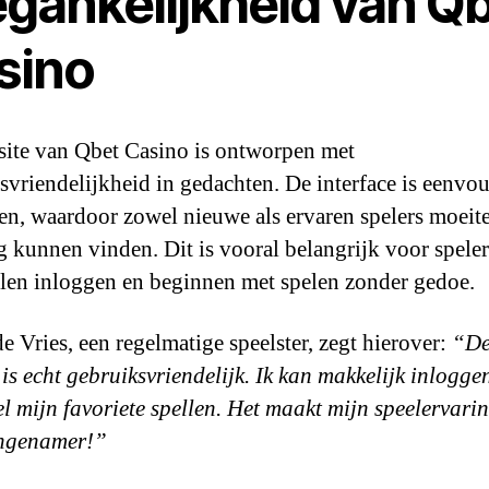
egankelijkheid van Q
sino
ite van Qbet Casino is ontworpen met
svriendelijkheid in gedachten. De interface is eenvou
en, waardoor zowel nieuwe als ervaren spelers moeit
 kunnen vinden. Dit is vooral belangrijk voor speler
llen inloggen en beginnen met spelen zonder gedoe.
 Vries, een regelmatige speelster, zegt hierover:
“D
 is echt gebruiksvriendelijk. Ik kan makkelijk inlogge
el mijn favoriete spellen. Het maakt mijn speelervari
angenamer!”