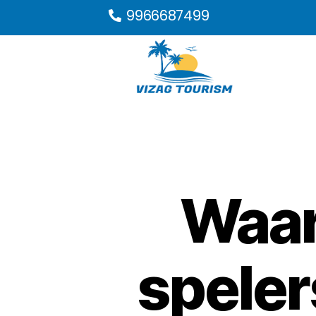
9966687499
Waar
speler