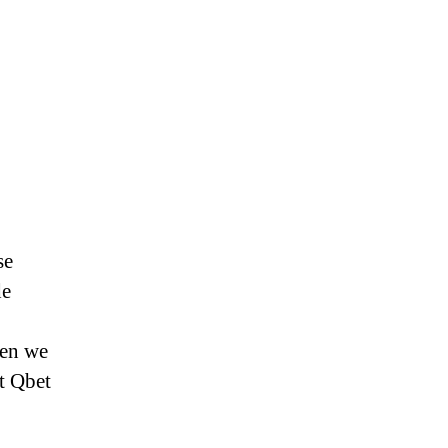
se
de
len we
t Qbet