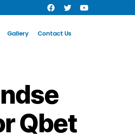
Gallery
Contact Us
andse
or Qbet