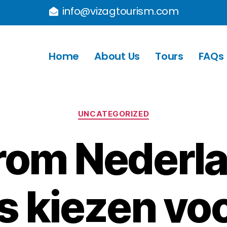
info@vizagtourism.com
Home
About Us
Tours
FAQs
UNCATEGORIZED
om Nederl
s kiezen vo