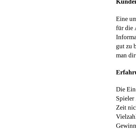
Kunden
Eine um
für die
Informa
gut zu 
man dir
Erfahr
Die Ein
Spieler
Zeit ni
Vielzah
Gewinnv