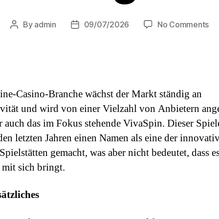
By
admin
09/07/2026
No Comments
ine-Casino-Branche wächst der Markt ständig an
ivität und wird von einer Vielzahl von Anbietern ang
r auch das im Fokus stehende VivaSpin. Dieser Spiel
 den letzten Jahren einen Namen als eine der innovati
Spielstätten gemacht, was aber nicht bedeutet, dass e
 mit sich bringt.
ätzliches