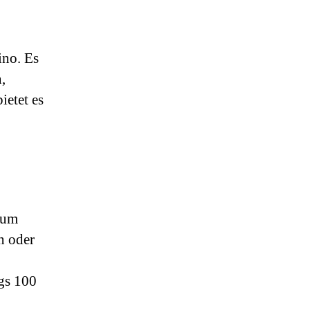
ino. Es
,
etet es
 um
n oder
gs 100