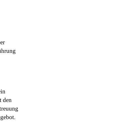
er
Führung
ein
t den
etreuung
gebot.