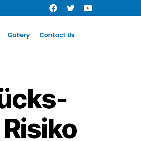
Gallery
Contact Us
lücks-
 Risiko