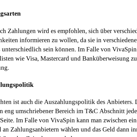
gsarten
ch Zahlungen wird es empfohlen, sich über verschie
keiten informieren zu wollen, da sie in verschieden
 unterschiedlich sein können. Im Falle von VivaSpin
listen wie Visa, Mastercard und Banküberweisung zu
ung.
lungspolitik
hten ist auch die Auszahlungspolitik des Anbieters. D
in eng umschriebener Bereich im T&C Abschnitt jede
Seite. Im Falle von VivaSpin kann man zwischen ein
l an Zahlungsanbietern wählen und das Geld dann in