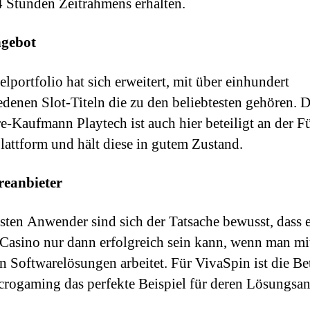
4 Stunden Zeitrahmens erhalten.
ngebot
elportfolio hat sich erweitert, mit über einhundert
edenen Slot-Titeln die zu den beliebtesten gehören. D
e-Kaufmann Playtech ist auch hier beteiligt an der 
Plattform und hält diese in gutem Zustand.
reanbieter
sten Anwender sind sich der Tatsache bewusst, dass 
Casino nur dann erfolgreich sein kann, wenn man mi
en Softwarelösungen arbeitet. Für VivaSpin ist die B
rogaming das perfekte Beispiel für deren Lösungsan