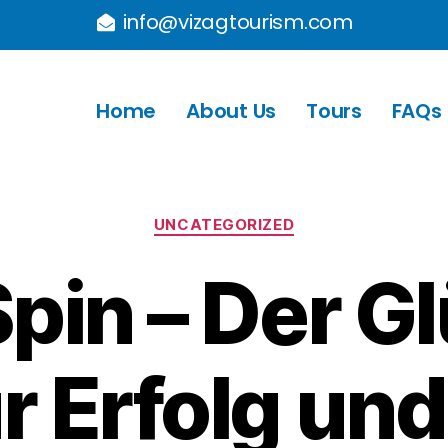
info@vizagtourism.com
Home
About Us
Tours
FAQs
UNCATEGORIZED
pin – Der G
ür Erfolg und