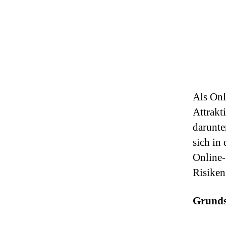
Als Onl
Attrakt
darunte
sich in
Online-
Risiken
Grunds