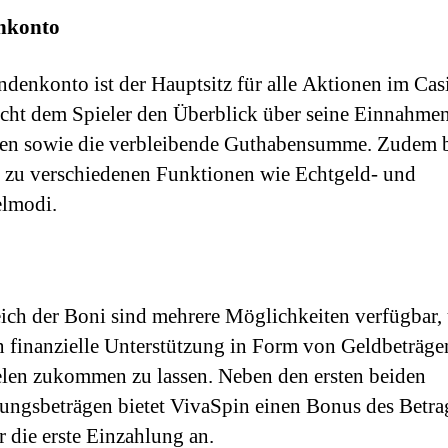
nkonto
denkonto ist der Hauptsitz für alle Aktionen im Cas
cht dem Spieler den Überblick über seine Einnahmen
n sowie die verbleibende Guthabensumme. Zudem bi
zu verschiedenen Funktionen wie Echtgeld- und
elmodi.
ich der Boni sind mehrere Möglichkeiten verfügbar,
n finanzielle Unterstützung in Form von Geldbeträge
elen zukommen zu lassen. Neben den ersten beiden
ungsbeträgen bietet VivaSpin einen Bonus des Betra
r die erste Einzahlung an.