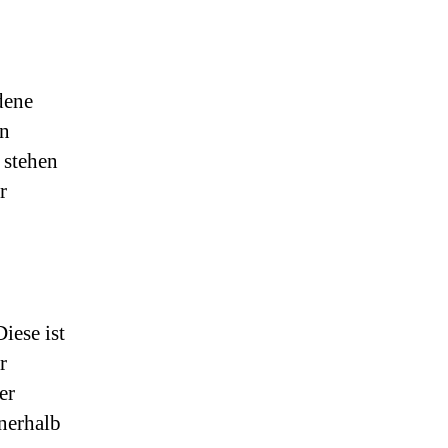
dene
en
 stehen
r
iese ist
r
er
nerhalb