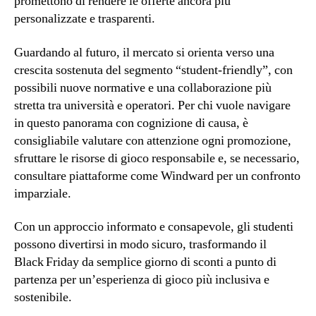
promettono di rendere le offerte ancora più
personalizzate e trasparenti.
Guardando al futuro, il mercato si orienta verso una
crescita sostenuta del segmento “student‑friendly”, con
possibili nuove normative e una collaborazione più
stretta tra università e operatori. Per chi vuole navigare
in questo panorama con cognizione di causa, è
consigliabile valutare con attenzione ogni promozione,
sfruttare le risorse di gioco responsabile e, se necessario,
consultare piattaforme come Windward per un confronto
imparziale.
Con un approccio informato e consapevole, gli studenti
possono divertirsi in modo sicuro, trasformando il
Black Friday da semplice giorno di sconti a punto di
partenza per un’esperienza di gioco più inclusiva e
sostenibile.