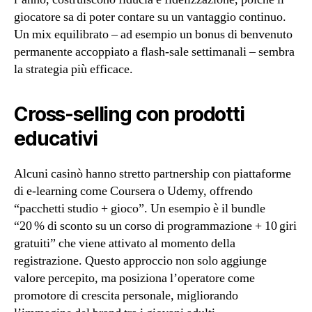
giocatore sa di poter contare su un vantaggio continuo.
Un mix equilibrato – ad esempio un bonus di benvenuto
permanente accoppiato a flash‑sale settimanali – sembra
la strategia più efficace.
Cross‑selling con prodotti
educativi
Alcuni casinò hanno stretto partnership con piattaforme
di e‑learning come Coursera o Udemy, offrendo
“pacchetti studio + gioco”. Un esempio è il bundle
“20 % di sconto su un corso di programmazione + 10 giri
gratuiti” che viene attivato al momento della
registrazione. Questo approccio non solo aggiunge
valore percepito, ma posiziona l’operatore come
promotore di crescita personale, migliorando