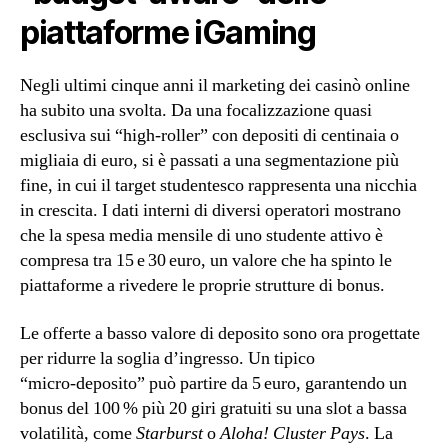
piattaforme iGaming
Negli ultimi cinque anni il marketing dei casinò online
ha subito una svolta. Da una focalizzazione quasi
esclusiva sui “high‑roller” con depositi di centinaia o
migliaia di euro, si è passati a una segmentazione più
fine, in cui il target studentesco rappresenta una nicchia
in crescita. I dati interni di diversi operatori mostrano
che la spesa media mensile di uno studente attivo è
compresa tra 15 e 30 euro, un valore che ha spinto le
piattaforme a rivedere le proprie strutture di bonus.
Le offerte a basso valore di deposito sono ora progettate
per ridurre la soglia d’ingresso. Un tipico
“micro‑deposito” può partire da 5 euro, garantendo un
bonus del 100 % più 20 giri gratuiti su una slot a bassa
volatilità, come
Starburst
o
Aloha! Cluster Pays
. La