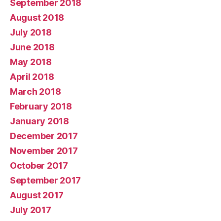
September 2018
August 2018
July 2018
June 2018
May 2018
April 2018
March 2018
February 2018
January 2018
December 2017
November 2017
October 2017
September 2017
August 2017
July 2017