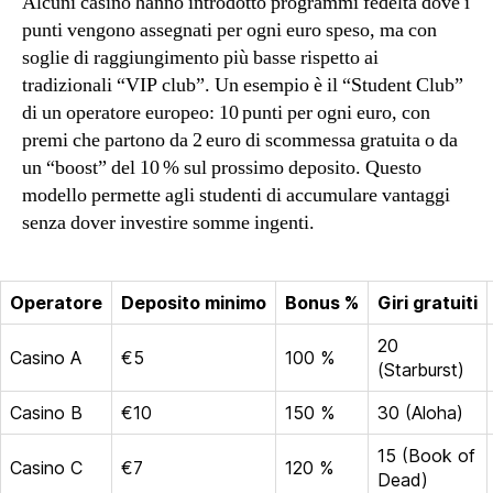
Alcuni casinò hanno introdotto programmi fedeltà dove i
punti vengono assegnati per ogni euro speso, ma con
soglie di raggiungimento più basse rispetto ai
tradizionali “VIP club”. Un esempio è il “Student Club”
di un operatore europeo: 10 punti per ogni euro, con
premi che partono da 2 euro di scommessa gratuita o da
un “boost” del 10 % sul prossimo deposito. Questo
modello permette agli studenti di accumulare vantaggi
senza dover investire somme ingenti.
Operatore
Deposito minimo
Bonus %
Giri gratuiti
20
Casino A
€5
100 %
(Starburst)
Casino B
€10
150 %
30 (Aloha)
15 (Book of
Casino C
€7
120 %
Dead)