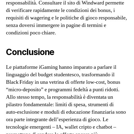
responsabilità. Consultare il sito di Windward permette
di verificare rapidamente le condizioni dei bonus, i
requisiti di wagering e le politiche di gioco responsabile,
senza doversi immergere in pagine di termini e
condizioni poco chiare.
Conclusione
Le piattaforme iGaming hanno imparato a parlare il
linguaggio del budget studentesco, trasformando il
Black Friday in una vetrina di offerte low‑cost, bonus
“micro‑deposito” e programmi fedeltà a punti ridotti.
Allo stesso tempo, la responsabilità è diventata un
pilastro fondamentale: limiti di spesa, strumenti di
auto‑esclusione e moduli di educazione finanziaria sono
ora parte integrante dell’esperienza di gioco. Le
tecnologie emergenti – IA, wallet cripto e chatbot –