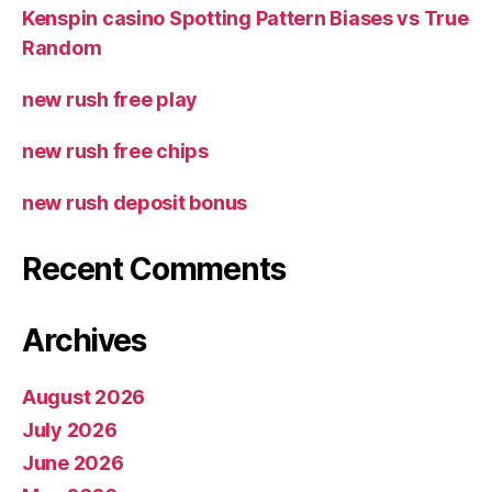
Kenspin casino Spotting Pattern Biases vs True
Random
new rush free play
new rush free chips
new rush deposit bonus
Recent Comments
Archives
August 2026
July 2026
June 2026