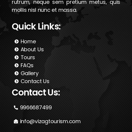
rutrum, neque sem pretium metus, quis
mollis nisl nunc et massa.
Quick Links:
Home
About Us
Tours
FAQs
Gallery
Contact Us
Contact Us:
9966687499
info@vizagtourism.com