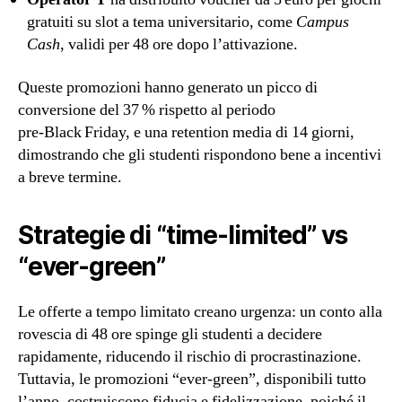
gratuiti su slot a tema universitario, come
Campus
Cash
, validi per 48 ore dopo l’attivazione.
Queste promozioni hanno generato un picco di
conversione del 37 % rispetto al periodo
pre‑Black Friday, e una retention media di 14 giorni,
dimostrando che gli studenti rispondono bene a incentivi
a breve termine.
Strategie di “time‑limited” vs
“ever‑green”
Le offerte a tempo limitato creano urgenza: un conto alla
rovescia di 48 ore spinge gli studenti a decidere
rapidamente, riducendo il rischio di procrastinazione.
Tuttavia, le promozioni “ever‑green”, disponibili tutto
l’anno, costruiscono fiducia e fidelizzazione, poiché il