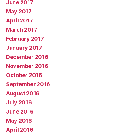
June 2017
May 2017
April 2017
March 2017
February 2017
January 2017
December 2016
November 2016
October 2016
September 2016
August 2016
July 2016
June 2016
May 2016
April 2016