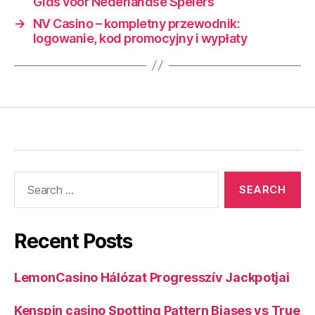
Gids voor Nederlandse Spelers
→
NV Casino – kompletny przewodnik:
logowanie, kod promocyjny i wypłaty
Recent Posts
LemonCasino Hálózat Progresszív Jackpotjai
Kenspin casino Spotting Pattern Biases vs True