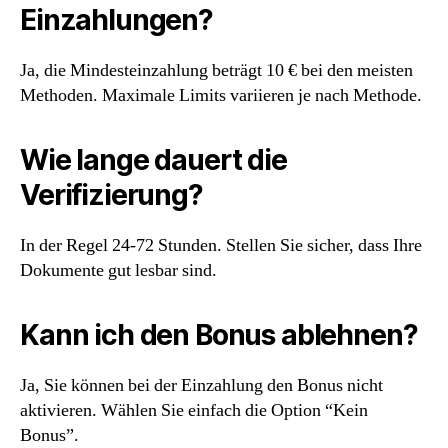
Einzahlungen?
Ja, die Mindesteinzahlung beträgt 10 € bei den meisten
Methoden. Maximale Limits variieren je nach Methode.
Wie lange dauert die
Verifizierung?
In der Regel 24-72 Stunden. Stellen Sie sicher, dass Ihre
Dokumente gut lesbar sind.
Kann ich den Bonus ablehnen?
Ja, Sie können bei der Einzahlung den Bonus nicht
aktivieren. Wählen Sie einfach die Option “Kein
Bonus”.