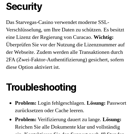
Security
Das Starvegas-Casino verwendet moderne SSL-
Verschlüsselung, um Ihre Daten zu schützen. Es besitzt
eine Lizenz der Regierung von Curacao.
Wichtig:
Überprüfen Sie vor der Nutzung die Lizenznummer auf
der Webseite. Zudem werden alle Transaktionen durch
2FA (Zwei-Faktor-Authentifizierung) gesichert, sofern
diese Option aktiviert ist.
Troubleshooting
Problem:
Login fehlgeschlagen.
Lösung:
Passwort
zurücksetzen oder Cache leeren.
Problem:
Verifizierung dauert zu lange.
Lösung:
Reichen Sie alle Dokumente klar und vollständig