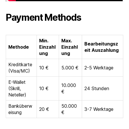
Payment Methods
Min.
Max.
Bearbeitungsz
Methode
Einzahl
Einzahl
eit Auszahlung
ung
ung
Kreditkarte
10 €
5.000 €
2-5 Werktage
(Visa/MC)
E-Wallet
10.000
(Skrill,
10 €
24 Stunden
€
Neteller)
Banküberw
50.000
20 €
3-7 Werktage
eisung
€