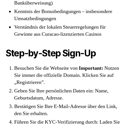
Banküberweisung)
Kenntnis der Bonusbedingungen – insbesondere
Umsatzbedingungen
Verständnis der lokalen Steuerregelungen für
Gewinne aus Curacao-lizenzierten Casinos
Step-by-Step Sign-Up
Besuchen Sie die Webseite von
Important:
Nutzen
Sie immer die offizielle Domain. Klicken Sie auf
„Registrieren”.
Geben Sie Ihre persönlichen Daten ein: Name,
Geburtsdatum, Adresse.
Bestätigen Sie Ihre E-Mail-Adresse über den Link,
den Sie erhalten.
Führen Sie die KYC-Verifizierung durch: Laden Sie