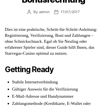
By
admin
17/07/2017
Dies ist eine praktische, Schritt-für-Schritt-Anleitung:
Registrierung, Verifizierung, Boni und Zahlungen –
ohne Schnickschnack. Egal ob Sie Neuling oder
erfahrener Spieler sind, dieser Guide hilft Ihnen, das
Starvegas-Casino optimal zu nutzen.
Getting Ready
Stabile Internetverbindung
Gültiger Ausweis für die Verifizierung
E-Mail-Adresse und Handynummer
Zahlungsmethode (Kreditkarte, E-Wallet oder