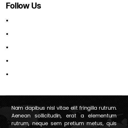
Follow Us
Nam dapibus nisl vitae elit fringilla rutrum.
Aenean sollicitudin, erat a elementum
rutrum, neque sem pretium metus, quis