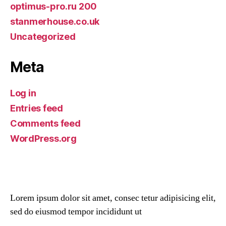
optimus-pro.ru 200
stanmerhouse.co.uk
Uncategorized
Meta
Log in
Entries feed
Comments feed
WordPress.org
Lorem ipsum dolor sit amet, consec tetur adipisicing elit,
sed do eiusmod tempor incididunt ut