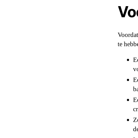
Vo
Voordat
te hebb
E
v
E
b
E
c
Z
d