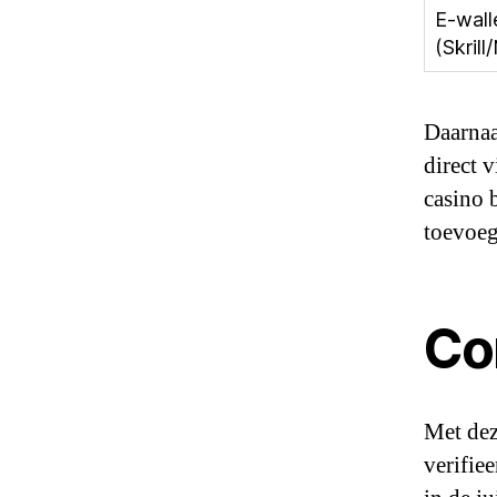
E-wall
(Skrill
Daarnaa
direct 
casino 
toevoeg
Co
Met deze
verifie