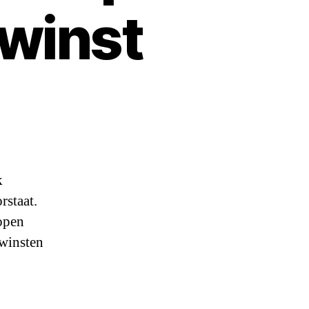
 winst
k
rstaat.
lopen
 winsten