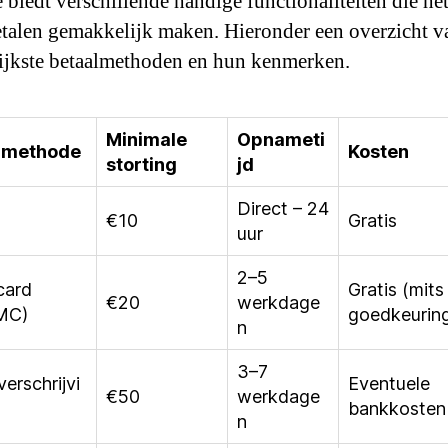
e biedt verschillende handige functionaliteiten die he
etalen gemakkelijk maken. Hieronder een overzicht v
ijkste betaalmethoden en hun kenmerken.
Minimale
Opnameti
lmethode
Kosten
storting
jd
Direct – 24
€10
Gratis
uur
2–5
card
Gratis (mits
€20
werkdage
MC)
goedkeurin
n
3–7
erschrijvi
Eventuele
€50
werkdage
bankkosten
n