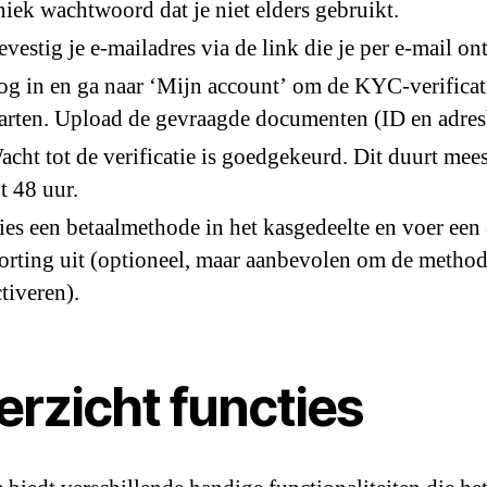
niek wachtwoord dat je niet elders gebruikt.
evestig je e-mailadres via de link die je per e-mail on
og in en ga naar ‘Mijn account’ om de KYC-verificati
tarten. Upload de gevraagde documenten (ID en adres
acht tot de verificatie is goedgekeurd. Dit duurt mees
t 48 uur.
ies een betaalmethode in het kasgedeelte en voer een 
torting uit (optioneel, maar aanbevolen om de method
ctiveren).
erzicht functies