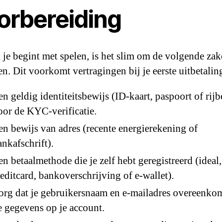
orbereiding
 je begint met spelen, is het slim om de volgende zak
en. Dit voorkomt vertragingen bij je eerste uitbetalin
en geldig identiteitsbewijs (ID-kaart, paspoort of rijb
oor de KYC-verificatie.
en bewijs van adres (recente energierekening of
ankafschrift).
en betaalmethode die je zelf hebt geregistreerd (ideal,
reditcard, bankoverschrijving of e-wallet).
org dat je gebruikersnaam en e-mailadres overeenko
e gegevens op je account.