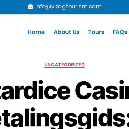
info@vizagtourism.com
Home
About Us
Tours
FAQs
UNCATEGORIZED
tardice Casi
talingsgids