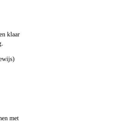
en klaar
g.
ewijs)
men met