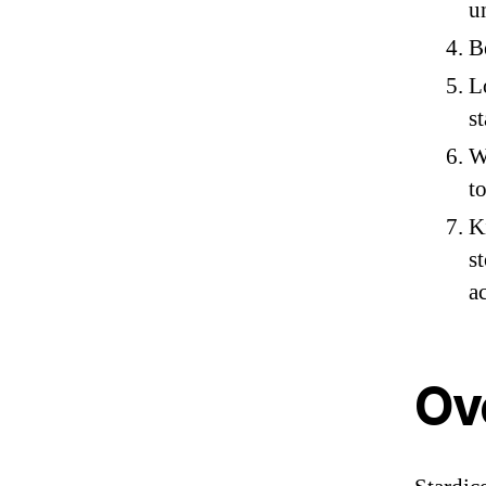
u
B
L
s
W
to
K
s
a
Ov