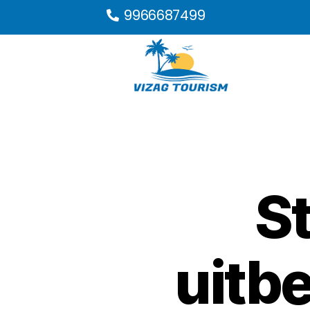
9966687499
S
uitbe