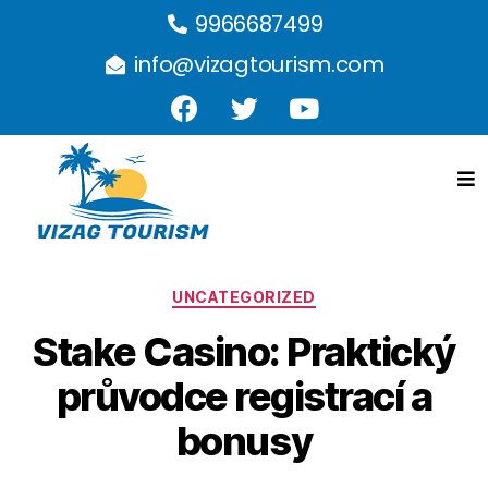
9966687499
info@vizagtourism.com
UNCATEGORIZED
Stake Casino: Praktický
průvodce registrací a
bonusy