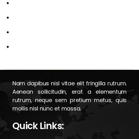
Nam dapibus nisl vitae elit fringilla rutrum.
Aenean sollicitudin, erat a elementum
rutrum, neque sem pretium metus, quis
mollis nisl nunc et massa.
Quick Links: