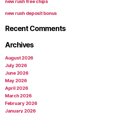
new rush free chips
new rush deposit bonus
Recent Comments
Archives
August 2026
July 2026
June 2026
May 2026
April 2026
March 2026
February 2026
January 2026