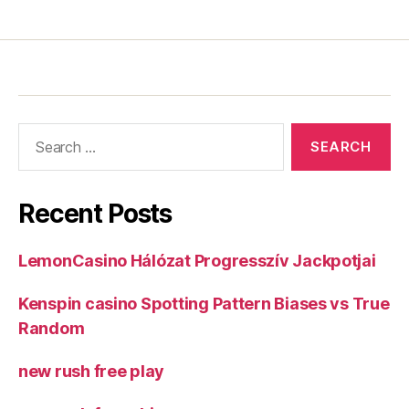
Recent Posts
LemonCasino Hálózat Progresszív Jackpotjai
Kenspin casino Spotting Pattern Biases vs True
Random
new rush free play