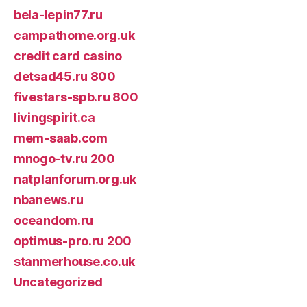
bela-lepin77.ru
campathome.org.uk
credit card casino
detsad45.ru 800
fivestars-spb.ru 800
livingspirit.ca
mem-saab.com
mnogo-tv.ru 200
natplanforum.org.uk
nbanews.ru
oceandom.ru
optimus-pro.ru 200
stanmerhouse.co.uk
Uncategorized