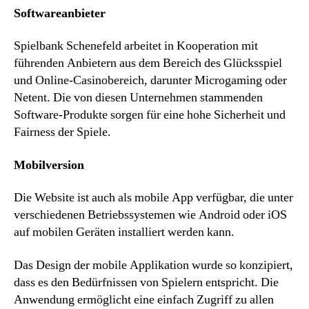
Softwareanbieter
Spielbank Schenefeld arbeitet in Kooperation mit
führenden Anbietern aus dem Bereich des Glücksspiel
und Online-Casinobereich, darunter Microgaming oder
Netent. Die von diesen Unternehmen stammenden
Software-Produkte sorgen für eine hohe Sicherheit und
Fairness der Spiele.
Mobilversion
Die Website ist auch als mobile App verfügbar, die unter
verschiedenen Betriebssystemen wie Android oder iOS
auf mobilen Geräten installiert werden kann.
Das Design der mobile Applikation wurde so konzipiert,
dass es den Bedürfnissen von Spielern entspricht. Die
Anwendung ermöglicht eine einfach Zugriff zu allen