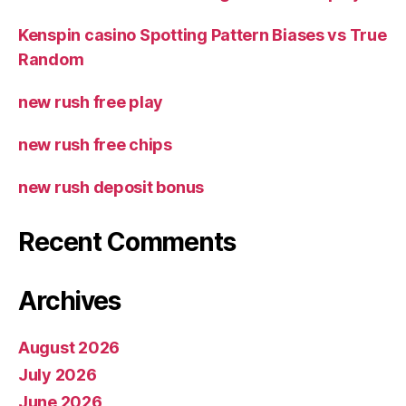
Kenspin casino Spotting Pattern Biases vs True
Random
new rush free play
new rush free chips
new rush deposit bonus
Recent Comments
Archives
August 2026
July 2026
June 2026