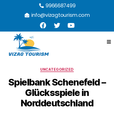
9966687499
info@vizagtourism.com
UNCATEGORIZED
Spielbank Schenefeld –
Glücksspiele in
Norddeutschland