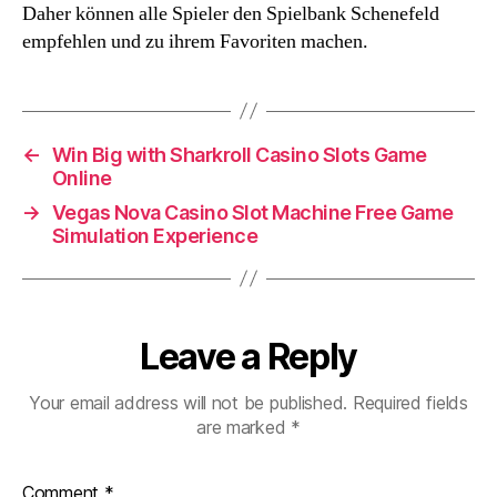
Daher können alle Spieler den Spielbank Schenefeld
empfehlen und zu ihrem Favoriten machen.
←
Win Big with Sharkroll Casino Slots Game
Online
→
Vegas Nova Casino Slot Machine Free Game
Simulation Experience
Leave a Reply
Your email address will not be published.
Required fields
are marked
*
Comment
*