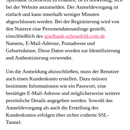
bei der Website anzumelden. Der Anmeldevorgang ist
einfach und kann innerhalb weniger Minuten
abgeschlossen werden. Bei der Registrierung wird von
den Nutzern eine Personendatenanfrage gestellt,
einschließlich des
spielbank-schenefeld.com.de
Namens, E-Mail-Adresse, Postadresse und
Geburtsdatum. Diese Daten werden zur Identifizierung
und Authentisierung verwendet.
Um die Anmeldung abzuschließen, muss der Benutzer
auch einen Kundenkonto erstellen. Dazu müssen
bestimmte Informationen wie ein Passwort, eine
bestätigte E-Mail-Adresse und möglicherweise weitere
persönliche Details angegeben werden. Sowohl das
Anmeldevorgang als auch die Erstellung des
Kundenkontos erfolgen über sicher codierte SSL-
Tunnel.