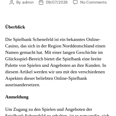
By
admin
09/07/2026
No Comments
Überblick
Die Spielbank Schenefeld ist ein bekanntes Online-
Casino, das sich in der Region Norddeutschland einen
Namen gemacht hat. Mit einer langen Geschichte im
Glücksspiel-Bereich bietet die Spielbank eine breite
Palette von Spielen und Angeboten an ihre Kunden. In
diesem Artikel werden wir uns mit den verschiedenen
Aspekten dieser beliebten Online-Spielbank
auseinandersetzen.
Anmeldung
Um Zugang zu den Spielen und Angeboten der
Spielbank Schenefeld zu erhalten, ist es notwendig, sich