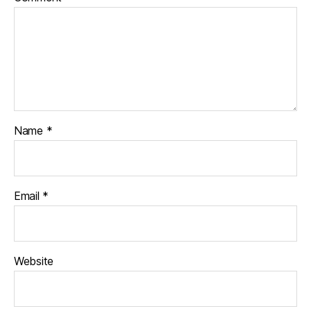
Name
*
Email
*
Website