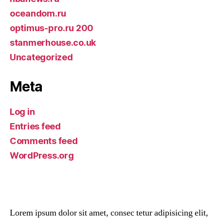
oceandom.ru
optimus-pro.ru 200
stanmerhouse.co.uk
Uncategorized
Meta
Log in
Entries feed
Comments feed
WordPress.org
Lorem ipsum dolor sit amet, consec tetur adipisicing elit,