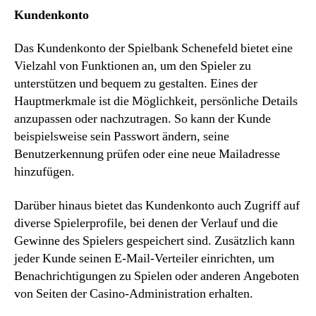
Kundenkonto
Das Kundenkonto der Spielbank Schenefeld bietet eine
Vielzahl von Funktionen an, um den Spieler zu
unterstützen und bequem zu gestalten. Eines der
Hauptmerkmale ist die Möglichkeit, persönliche Details
anzupassen oder nachzutragen. So kann der Kunde
beispielsweise sein Passwort ändern, seine
Benutzerkennung prüfen oder eine neue Mailadresse
hinzufügen.
Darüber hinaus bietet das Kundenkonto auch Zugriff auf
diverse Spielerprofile, bei denen der Verlauf und die
Gewinne des Spielers gespeichert sind. Zusätzlich kann
jeder Kunde seinen E-Mail-Verteiler einrichten, um
Benachrichtigungen zu Spielen oder anderen Angeboten
von Seiten der Casino-Administration erhalten.