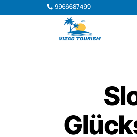
9966687499
Sl
Glück