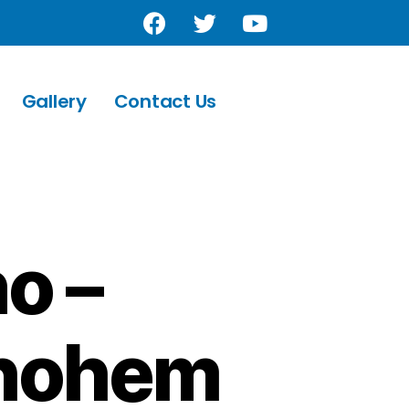
Gallery
Contact Us
o –
 hohem