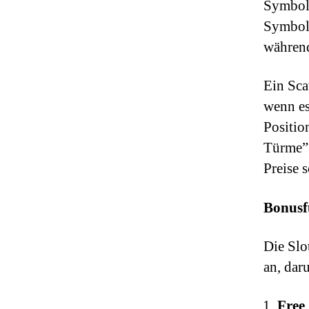
Symbole
Symbol.
während
Ein Sca
wenn es
Positio
Türme” 
Preise 
Bonusf
Die Slo
an, daru
Free