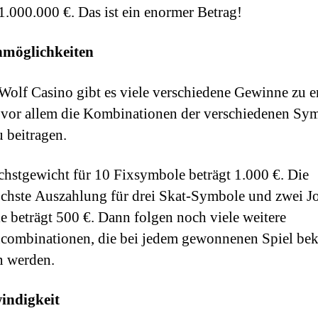
 1.000.000 €. Das ist ein enormer Betrag!
möglichkeiten
Wolf Casino gibt es viele verschiedene Gewinne zu er
 vor allem die Kombinationen der verschiedenen Sy
u beitragen.
hstgewicht für 10 Fixsymbole beträgt 1.000 €. Die
chste Auszahlung für drei Skat-Symbole und zwei J
 beträgt 500 €. Dann folgen noch viele weitere
ombinationen, die bei jedem gewonnenen Spiel be
n werden.
indigkeit