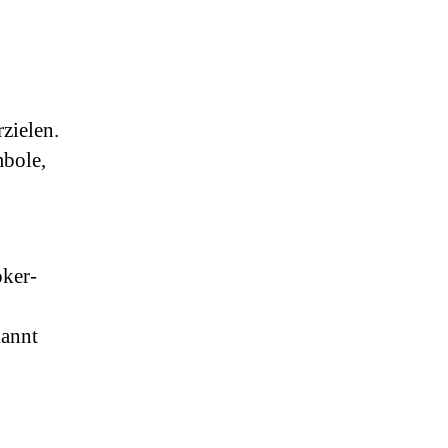
zielen.
mbole,
oker-
kannt