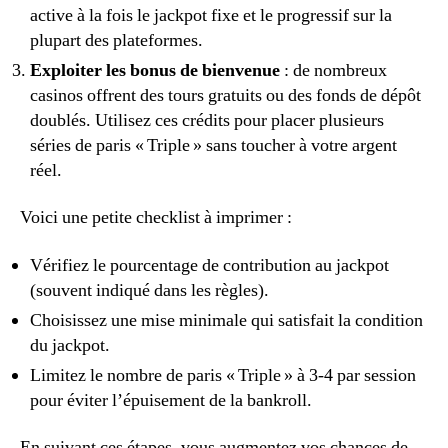
active à la fois le jackpot fixe et le progressif sur la
plupart des plateformes.
Exploiter les bonus de bienvenue
: de nombreux
casinos offrent des tours gratuits ou des fonds de dépôt
doublés. Utilisez ces crédits pour placer plusieurs
séries de paris « Triple » sans toucher à votre argent
réel.
Voici une petite checklist à imprimer :
Vérifiez le pourcentage de contribution au jackpot
(souvent indiqué dans les règles).
Choisissez une mise minimale qui satisfait la condition
du jackpot.
Limitez le nombre de paris « Triple » à 3‑4 par session
pour éviter l’épuisement de la bankroll.
En suivant ces étapes, vous augmentez vos chances de