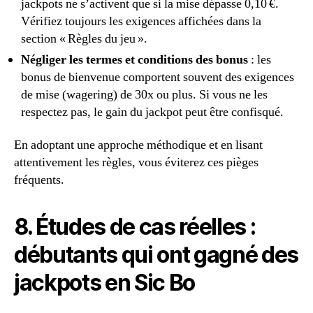
jackpots ne s’activent que si la mise dépasse 0,10 €.
Vérifiez toujours les exigences affichées dans la
section « Règles du jeu ».
Négliger les termes et conditions des bonus
: les
bonus de bienvenue comportent souvent des exigences
de mise (wagering) de 30x ou plus. Si vous ne les
respectez pas, le gain du jackpot peut être confisqué.
En adoptant une approche méthodique et en lisant
attentivement les règles, vous éviterez ces pièges
fréquents.
8. Études de cas réelles :
débutants qui ont gagné des
jackpots en Sic Bo