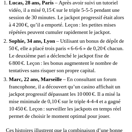
Lucas, 28 ans, Paris
– Après avoir suivi un tutoriel
vidéo, il a misé 0,15 € sur le triple 5‑5‑5 pendant une
session de 30 minutes. Le jackpot progressif était alors
à 4 200 €, qu’il a emporté. Leçon : les petites mises
répétées peuvent cumuler rapidement le jackpot.
Sophie, 34 ans, Lyon
– Utilisant un bonus de dépôt de
50 €, elle a placé trois paris « 6‑6‑6 » de 0,20 € chacun.
Le deuxième pari a déclenché le jackpot fixe de
6 800 €. Leçon : les bonus augmentent le nombre de
tentatives sans risquer son propre capital.
Marc, 22 ans, Marseille
– En consultant un forum
francophone, il a découvert qu’un casino affichait un
jackpot progressif dépassant les 10 000 €. Il a misé la
mise minimale de 0,10 € sur le triple 4‑4‑4 et a gagné
10 450 €. Leçon : surveiller les jackpots en temps réel
permet de choisir le moment optimal pour jouer.
Ces histoires illustrent que la combinaison d’une bonne