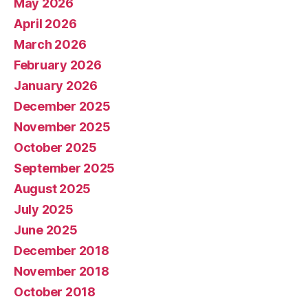
May 2026
April 2026
March 2026
February 2026
January 2026
December 2025
November 2025
October 2025
September 2025
August 2025
July 2025
June 2025
December 2018
November 2018
October 2018