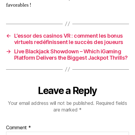
favorables !
←
L’essor des casinos VR : comment les bonus
virtuels redéfinissent le succès des joueurs
→
Live Blackjack Showdown – Which iGaming
Platform Delivers the Biggest Jackpot Thrills?
Leave a Reply
Your email address will not be published.
Required fields
are marked
*
Comment
*