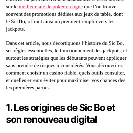
sur le
meilleur site de poker en ligne
que l’on trouve
souvent des promotions dédiées aux jeux de table, dont
le Sic Bo, offrant ainsi un premier tremplin vers les
jackpots.
Dans cet article, nous décortiquons l’histoire du Sic Bo,
ses règles essentielles, le fonctionnement des jackpots, et
surtout les stratégies que les débutants peuvent appliquer
sans prendre de risques inconsidérés. Vous découvrirez
comment choisir un casino fiable, quels outils consulter,
et quelles erreurs éviter pour maximiser vos chances dès
les premières parties.
1. Les origines de Sic Bo et
son renouveau digital