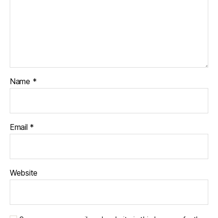
Name
*
Email
*
Website