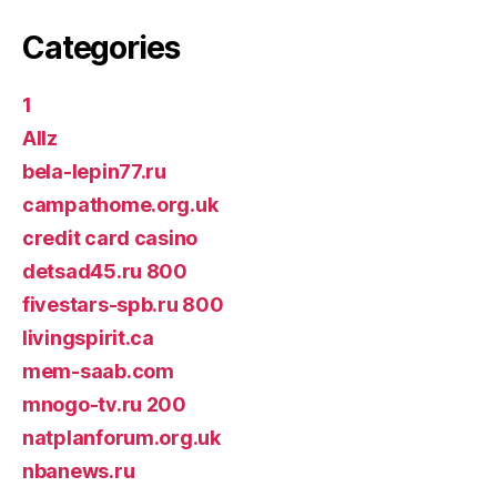
Categories
1
Allz
bela-lepin77.ru
campathome.org.uk
credit card casino
detsad45.ru 800
fivestars-spb.ru 800
livingspirit.ca
mem-saab.com
mnogo-tv.ru 200
natplanforum.org.uk
nbanews.ru