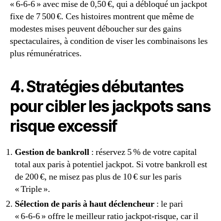
« 6‑6‑6 » avec mise de 0,50 €, qui a débloqué un jackpot
fixe de 7 500 €. Ces histoires montrent que même de
modestes mises peuvent déboucher sur des gains
spectaculaires, à condition de viser les combinaisons les
plus rémunératrices.
4. Stratégies débutantes
pour cibler les jackpots sans
risque excessif
Gestion de bankroll
: réservez 5 % de votre capital
total aux paris à potentiel jackpot. Si votre bankroll est
de 200 €, ne misez pas plus de 10 € sur les paris
« Triple ».
Sélection de paris à haut déclencheur
: le pari
« 6‑6‑6 » offre le meilleur ratio jackpot‑risque, car il