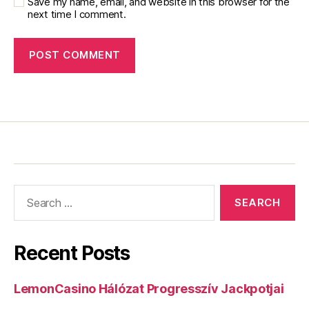
Save my name, email, and website in this browser for the
next time I comment.
Recent Posts
LemonCasino Hálózat Progresszív Jackpotjai