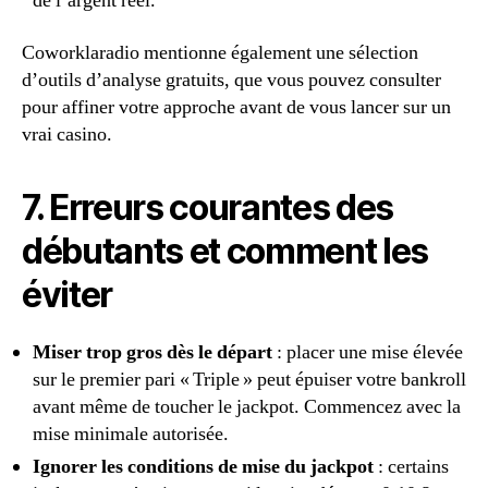
de l’argent réel.
Coworklaradio mentionne également une sélection
d’outils d’analyse gratuits, que vous pouvez consulter
pour affiner votre approche avant de vous lancer sur un
vrai casino.
7. Erreurs courantes des
débutants et comment les
éviter
Miser trop gros dès le départ
: placer une mise élevée
sur le premier pari « Triple » peut épuiser votre bankroll
avant même de toucher le jackpot. Commencez avec la
mise minimale autorisée.
Ignorer les conditions de mise du jackpot
: certains