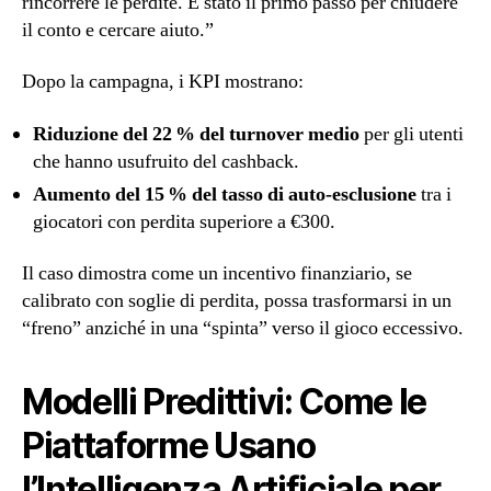
rincorrere le perdite. È stato il primo passo per chiudere
il conto e cercare aiuto.”
Dopo la campagna, i KPI mostrano:
Riduzione del 22 % del turnover medio
per gli utenti
che hanno usufruito del cashback.
Aumento del 15 % del tasso di auto‑esclusione
tra i
giocatori con perdita superiore a €300.
Il caso dimostra come un incentivo finanziario, se
calibrato con soglie di perdita, possa trasformarsi in un
“freno” anziché in una “spinta” verso il gioco eccessivo.
Modelli Predittivi: Come le
Piattaforme Usano
l’Intelligenza Artificiale per