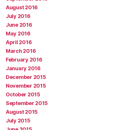
August 2016
July 2016
June 2016
May 2016
April 2016
March 2016
February 2016
January 2016
December 2015
November 2015
October 2015
September 2015
August 2015
July 2015
June 2015