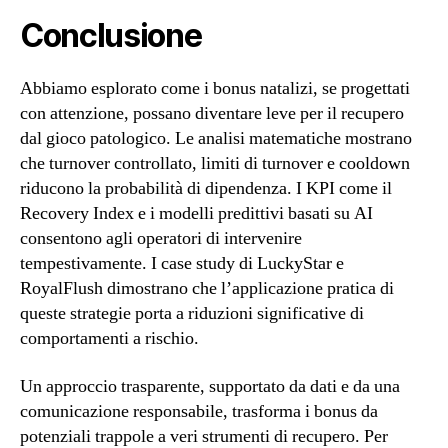
Conclusione
Abbiamo esplorato come i bonus natalizi, se progettati
con attenzione, possano diventare leve per il recupero
dal gioco patologico. Le analisi matematiche mostrano
che turnover controllato, limiti di turnover e cooldown
riducono la probabilità di dipendenza. I KPI come il
Recovery Index e i modelli predittivi basati su AI
consentono agli operatori di intervenire
tempestivamente. I case study di LuckyStar e
RoyalFlush dimostrano che l’applicazione pratica di
queste strategie porta a riduzioni significative di
comportamenti a rischio.
Un approccio trasparente, supportato da dati e da una
comunicazione responsabile, trasforma i bonus da
potenziali trappole a veri strumenti di recupero. Per