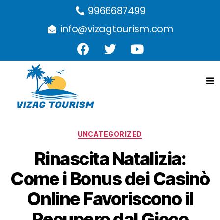
9966687499
info@vizagtourism.com
UNCATEGORIZED
Rinascita Natalizia:
Come i Bonus dei Casinò
Online Favoriscono il
Recupero dal Gioco