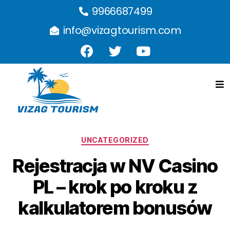
9966687499
info@vizagtourism.com
UNCATEGORIZED
Rejestracja w NV Casino
PL – krok po kroku z
kalkulatorem bonusów