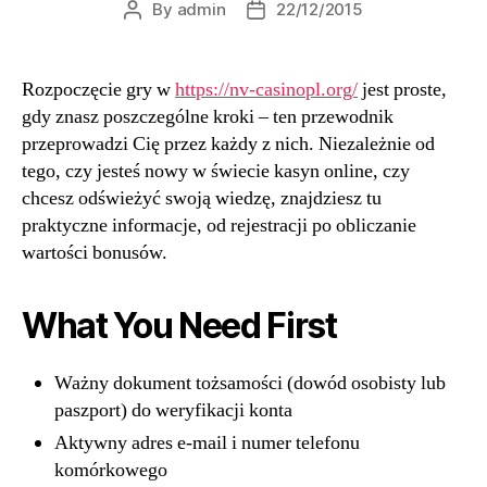
By
admin
22/12/2015
Rozpoczęcie gry w
https://nv-casinopl.org/
jest proste,
gdy znasz poszczególne kroki – ten przewodnik
przeprowadzi Cię przez każdy z nich. Niezależnie od
tego, czy jesteś nowy w świecie kasyn online, czy
chcesz odświeżyć swoją wiedzę, znajdziesz tu
praktyczne informacje, od rejestracji po obliczanie
wartości bonusów.
What You Need First
Ważny dokument tożsamości (dowód osobisty lub
paszport) do weryfikacji konta
Aktywny adres e-mail i numer telefonu
komórkowego