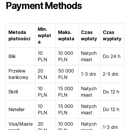
Payment Methods
Min.
Metoda
Maks.
Czas
Czas
wpłat
płatności
wpłata
wpłaty
wypłaty
a
10
10 000
Natych
Blik
Do 24 h
PLN
PLN
miast
Przelew
20
50 000
1-3 dni
2-5 dni
bankowy
PLN
PLN
10
15 000
Natych
Skrill
Do 12 h
PLN
PLN
miast
10
15 000
Natych
Neteller
Do 12 h
PLN
PLN
miast
Visa/Maste
20
10 000
Natych
1-3 dni