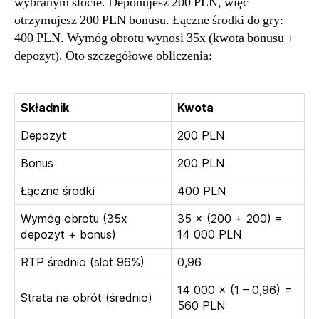
wybranym slocie. Deponujesz 200 PLN, więc
otrzymujesz 200 PLN bonusu. Łączne środki do gry:
400 PLN. Wymóg obrotu wynosi 35x (kwota bonusu +
depozyt). Oto szczegółowe obliczenia:
Składnik
Kwota
Depozyt
200 PLN
Bonus
200 PLN
Łączne środki
400 PLN
Wymóg obrotu (35x
35 × (200 + 200) =
depozyt + bonus)
14 000 PLN
RTP średnio (slot 96%)
0,96
14 000 × (1 – 0,96) =
Strata na obrót (średnio)
560 PLN