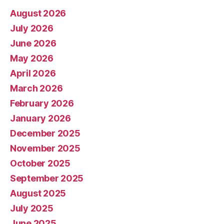
August 2026
July 2026
June 2026
May 2026
April 2026
March 2026
February 2026
January 2026
December 2025
November 2025
October 2025
September 2025
August 2025
July 2025
June 2025