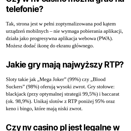
telefonie?
Tak, strona jest w pełni zoptymalizowana pod kątem
urządzeń mobilnych – nie wymaga pobierania aplikacji,
działa jako progresywna aplikacja webowa (PWA).
Możesz dodać ikonę do ekranu głównego.
Jakie gry mają najwyższy RTP?
Sloty takie jak „Mega Joker” (99%) czy „Blood
Suckers” (98%) oferują wysoki zwrot. Gry stołowe:
blackjack (przy optymalnej strategii 99,5%) i baccarat
(ok. 98,9%). Unikaj slotów z RTP poniżej 95% oraz
keno i bingo, które mają niski zwrot.
Czy nv casino pl jest legalne w