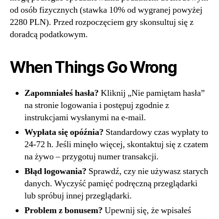
od osób fizycznych (stawka 10% od wygranej powyżej
2280 PLN). Przed rozpoczęciem gry skonsultuj się z
doradcą podatkowym.
When Things Go Wrong
Zapomniałeś hasła?
Kliknij „Nie pamiętam hasła”
na stronie logowania i postępuj zgodnie z
instrukcjami wysłanymi na e-mail.
Wypłata się opóźnia?
Standardowy czas wypłaty to
24-72 h. Jeśli minęło więcej, skontaktuj się z czatem
na żywo – przygotuj numer transakcji.
Błąd logowania?
Sprawdź, czy nie używasz starych
danych. Wyczyść pamięć podręczną przeglądarki
lub spróbuj innej przeglądarki.
Problem z bonusem?
Upewnij się, że wpisałeś