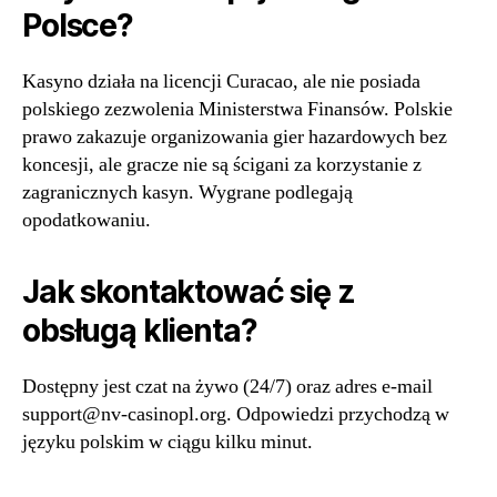
Polsce?
Kasyno działa na licencji Curacao, ale nie posiada
polskiego zezwolenia Ministerstwa Finansów. Polskie
prawo zakazuje organizowania gier hazardowych bez
koncesji, ale gracze nie są ścigani za korzystanie z
zagranicznych kasyn. Wygrane podlegają
opodatkowaniu.
Jak skontaktować się z
obsługą klienta?
Dostępny jest czat na żywo (24/7) oraz adres e-mail
support@nv-casinopl.org. Odpowiedzi przychodzą w
języku polskim w ciągu kilku minut.