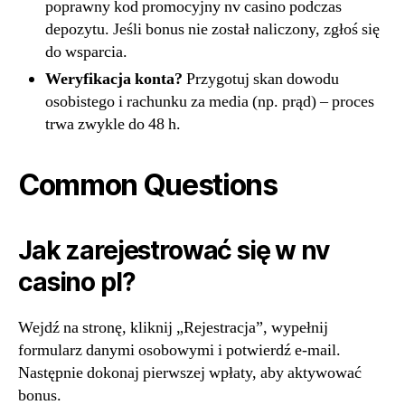
poprawny kod promocyjny nv casino podczas
depozytu. Jeśli bonus nie został naliczony, zgłoś się
do wsparcia.
Weryfikacja konta?
Przygotuj skan dowodu
osobistego i rachunku za media (np. prąd) – proces
trwa zwykle do 48 h.
Common Questions
Jak zarejestrować się w nv
casino pl?
Wejdź na stronę, kliknij „Rejestracja”, wypełnij
formularz danymi osobowymi i potwierdź e-mail.
Następnie dokonaj pierwszej wpłaty, aby aktywować
bonus.