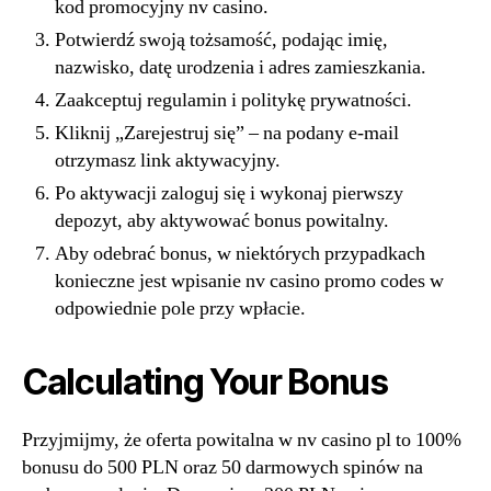
kod promocyjny nv casino.
Potwierdź swoją tożsamość, podając imię,
nazwisko, datę urodzenia i adres zamieszkania.
Zaakceptuj regulamin i politykę prywatności.
Kliknij „Zarejestruj się” – na podany e-mail
otrzymasz link aktywacyjny.
Po aktywacji zaloguj się i wykonaj pierwszy
depozyt, aby aktywować bonus powitalny.
Aby odebrać bonus, w niektórych przypadkach
konieczne jest wpisanie nv casino promo codes w
odpowiednie pole przy wpłacie.
Calculating Your Bonus
Przyjmijmy, że oferta powitalna w nv casino pl to 100%
bonusu do 500 PLN oraz 50 darmowych spinów na