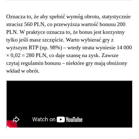
Oznacza to, że aby spełnić wymóg obrotu, statystycznie
stracisz 560 PLN, co przewyższa wartość bonusu 200
PLN. W praktyce oznacza to, że bonus jest korzystny
tylko jeśli masz szczęście. Warto wybierać gry z
wyższym RTP (np. 98%) – wtedy strata wyniesie 14 000
× 0,02 = 280 PLN, co daje szansę na zysk. Zawsze
czytaj regulamin bonusu – niektóre gry mają obniżony
wkład w obrót.