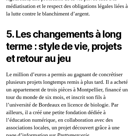
médiatisation et le respect des obligations légales liées à
la lutte contre le blanchiment d’argent.
5. Les changements à long
terme : style de vie, projets
et retour au jeu
Le million d’euros a permis au gagnant de concrétiser
plusieurs projets longtemps remis à plus tard. Il a acheté
un appartement de trois pièces à Montpellier, financé un
tour du monde de six mois, et inscrit son fils à
l’université de Bordeaux en licence de biologie. Par
ailleurs, il a créé une petite fondation dédiée à
l’éducation numérique, en collaboration avec des
associations locales, un projet découvert grâce à une
page d’information sur
Prettymercerie
.