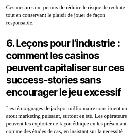
Ces mesures ont permis de réduire le risque de rechute
tout en conservant le plaisir de jouer de façon
responsable.
6. Leçons pour l’industrie :
comment les casinos
peuvent capitaliser sur ces
success‑stories sans
encourager le jeu excessif
Les témoignages de jackpot millionnaire constituent un
atout marketing puissant, surtout en été. Les opérateurs
peuvent les exploiter de façon éthique en les présentant
comme des études de cas, en insistant sur la nécessité