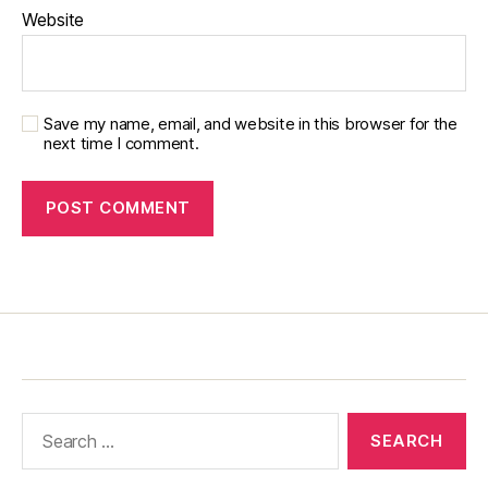
Website
Save my name, email, and website in this browser for the
next time I comment.