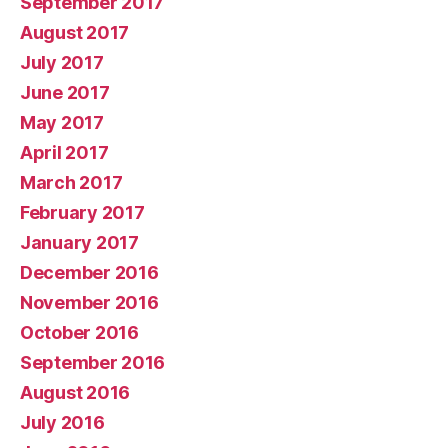
September 2017
August 2017
July 2017
June 2017
May 2017
April 2017
March 2017
February 2017
January 2017
December 2016
November 2016
October 2016
September 2016
August 2016
July 2016