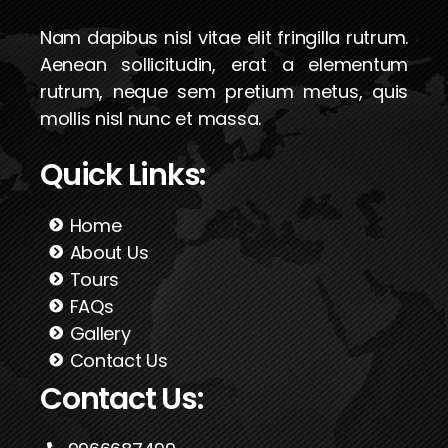
Nam dapibus nisl vitae elit fringilla rutrum.
Aenean sollicitudin, erat a elementum
rutrum, neque sem pretium metus, quis
mollis nisl nunc et massa.
Quick Links:
Home
About Us
Tours
FAQs
Gallery
Contact Us
Contact Us: