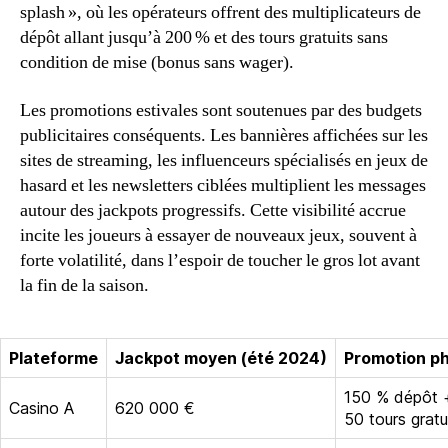
splash », où les opérateurs offrent des multiplicateurs de
dépôt allant jusqu’à 200 % et des tours gratuits sans
condition de mise (bonus sans wager).
Les promotions estivales sont soutenues par des budgets
publicitaires conséquents. Les bannières affichées sur les
sites de streaming, les influenceurs spécialisés en jeux de
hasard et les newsletters ciblées multiplient les messages
autour des jackpots progressifs. Cette visibilité accrue
incite les joueurs à essayer de nouveaux jeux, souvent à
forte volatilité, dans l’espoir de toucher le gros lot avant
la fin de la saison.
Plateforme
Jackpot moyen (été 2024)
Promotion p
150 % dépôt 
Casino A
620 000 €
50 tours gratu