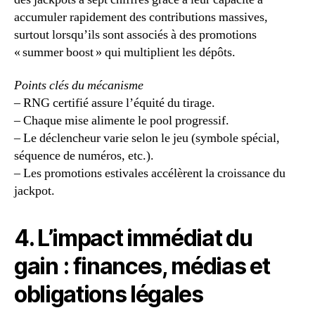
accumuler rapidement des contributions massives,
surtout lorsqu’ils sont associés à des promotions
« summer boost » qui multiplient les dépôts.
Points clés du mécanisme
– RNG certifié assure l’équité du tirage.
– Chaque mise alimente le pool progressif.
– Le déclencheur varie selon le jeu (symbole spécial,
séquence de numéros, etc.).
– Les promotions estivales accélèrent la croissance du
jackpot.
4. L’impact immédiat du
gain : finances, médias et
obligations légales