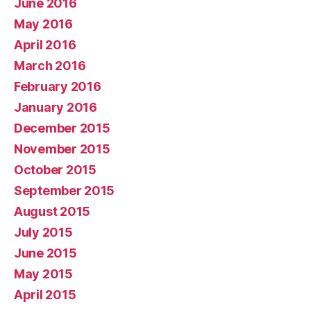
June 2016
May 2016
April 2016
March 2016
February 2016
January 2016
December 2015
November 2015
October 2015
September 2015
August 2015
July 2015
June 2015
May 2015
April 2015