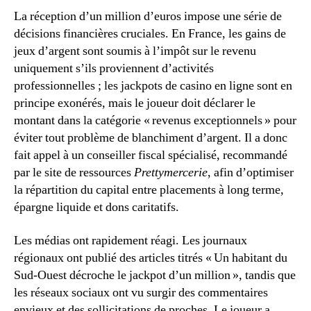
La réception d’un million d’euros impose une série de
décisions financières cruciales. En France, les gains de
jeux d’argent sont soumis à l’impôt sur le revenu
uniquement s’ils proviennent d’activités
professionnelles ; les jackpots de casino en ligne sont en
principe exonérés, mais le joueur doit déclarer le
montant dans la catégorie « revenus exceptionnels » pour
éviter tout problème de blanchiment d’argent. Il a donc
fait appel à un conseiller fiscal spécialisé, recommandé
par le site de ressources
Prettymercerie
, afin d’optimiser
la répartition du capital entre placements à long terme,
épargne liquide et dons caritatifs.
Les médias ont rapidement réagi. Les journaux
régionaux ont publié des articles titrés « Un habitant du
Sud‑Ouest décroche le jackpot d’un million », tandis que
les réseaux sociaux ont vu surgir des commentaires
envieux et des sollicitations de proches. Le joueur a