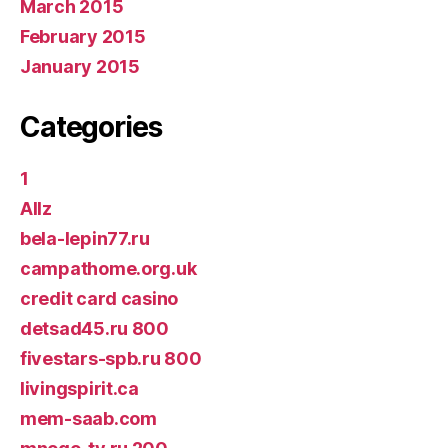
March 2015
February 2015
January 2015
Categories
1
Allz
bela-lepin77.ru
campathome.org.uk
credit card casino
detsad45.ru 800
fivestars-spb.ru 800
livingspirit.ca
mem-saab.com