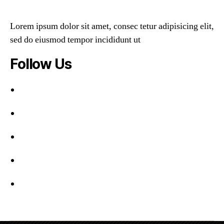
Lorem ipsum dolor sit amet, consec tetur adipisicing elit,
sed do eiusmod tempor incididunt ut
Follow Us