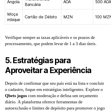
Angola
AOA
500 AO
Bancária
Moça
Cartão de Débito
MZN
100 MZ
mbique
Verifique sempre as taxas aplicáveis e os prazos de
processamento, que podem levar de 1 a 3 dias úteis.
5. Estratégias para
Aproveitar a Experiência
Depois de confirmar que seu país está na lista e concluir
o cadastro, foque em estratégias inteligentes. Explore o
Qbets jogos
com moderação e defina um orçamento
diário. A plataforma oferece ferramentas de
autoexclusão e limites de depósito para promover o jogo