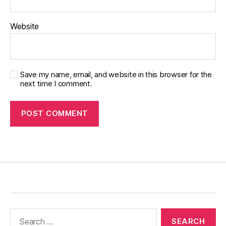
Website
Save my name, email, and website in this browser for the
next time I comment.