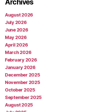
Archives
August 2026
July 2026
June 2026
May 2026
April 2026
March 2026
February 2026
January 2026
December 2025
November 2025
October 2025
September 2025
August 2025