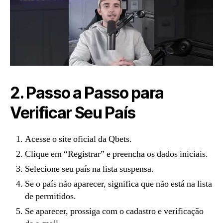
2. Passo a Passo para
Verificar Seu País
Acesse o site oficial da Qbets.
Clique em “Registrar” e preencha os dados iniciais.
Selecione seu país na lista suspensa.
Se o país não aparecer, significa que não está na lista
de permitidos.
Se aparecer, prossiga com o cadastro e verificação