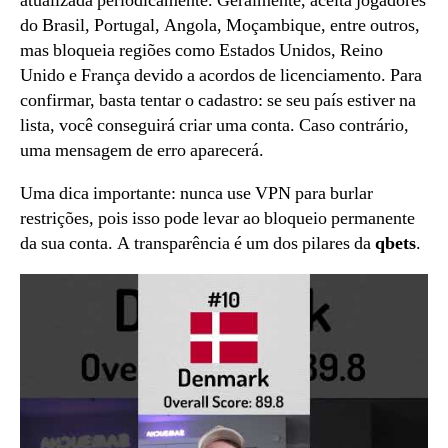
atualizada periodicamente. Geralmente, aceita jogadores
do Brasil, Portugal, Angola, Moçambique, entre outros,
mas bloqueia regiões como Estados Unidos, Reino
Unido e França devido a acordos de licenciamento. Para
confirmar, basta tentar o cadastro: se seu país estiver na
lista, você conseguirá criar uma conta. Caso contrário,
uma mensagem de erro aparecerá.
Uma dica importante: nunca use VPN para burlar
restrições, pois isso pode levar ao bloqueio permanente
da sua conta. A transparência é um dos pilares da
qbets
.