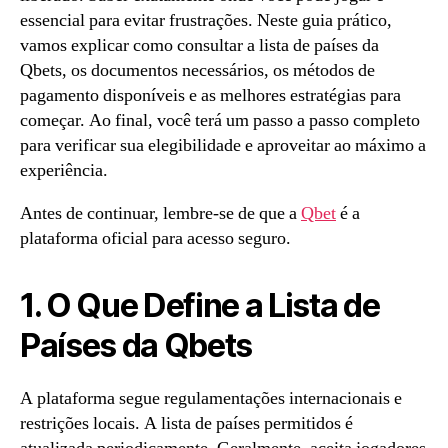
essencial para evitar frustrações. Neste guia prático,
vamos explicar como consultar a lista de países da
Qbets, os documentos necessários, os métodos de
pagamento disponíveis e as melhores estratégias para
começar. Ao final, você terá um passo a passo completo
para verificar sua elegibilidade e aproveitar ao máximo a
experiência.
Antes de continuar, lembre-se de que a
Qbet
é a
plataforma oficial para acesso seguro.
1. O Que Define a Lista de
Países da Qbets
A plataforma segue regulamentações internacionais e
restrições locais. A lista de países permitidos é