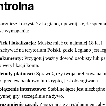
ntrolna
aczniesz korzystać z Legiano, upewnij się, że spełnia
we wymagania:
iek i lokalizacja:
Musisz mieć co najmniej 18 lat i
rzebywać na terytorium Polski, gdzie Legiano jest leg
okumenty:
Przygotuj ważny dowód osobisty lub pa
o weryfikacji konta.
etody płatności:
Sprawdź, czy twoja preferowana m
p. przelew bankowy lub krypto, jest obsługiwana.
ołączenie internetowe:
Stabilne łącze jest niezbędne
łynnej gry, szczególnie na żywo.
rozumienie zasad:
Zapoznaj się z regulaminem, aby