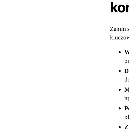
ko
Zanim z
kluczo
W
p
D
d
M
n
P
p
Z