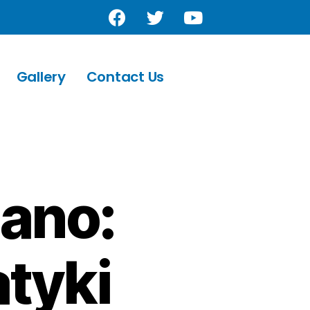
Gallery
Contact Us
iano:
tyki