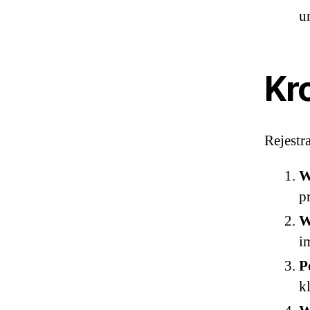
u
Kro
Rejestr
W
p
W
i
P
k