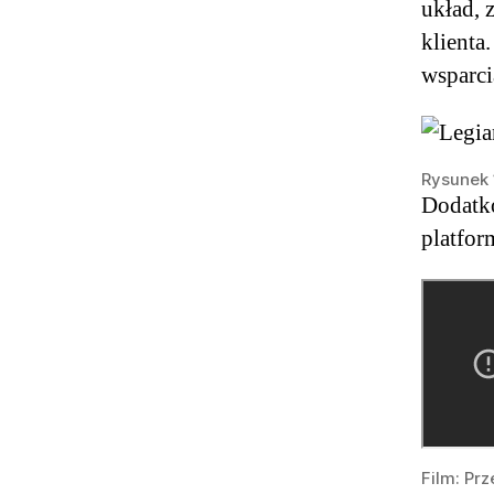
układ, 
klienta
wsparci
Rysunek 1
Dodatko
platfor
Film: Pr