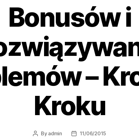
Bonusów i
ozwiązywan
lemów – Kr
Kroku
By
admin
11/06/2015