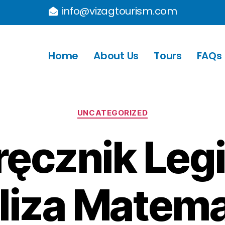
info@vizagtourism.com
Home
About Us
Tours
FAQs
UNCATEGORIZED
ęcznik Leg
liza Matema