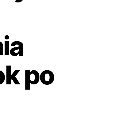
ia
ok po