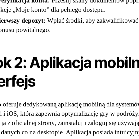
eryfikacja konta:
Prześlij skany dokumentów popr
ekcję „Moje konto” dla pełnego dostępu.
ierwszy depozyt:
Wpłać środki, aby zakwalifikować 
onusu powitalnego.
k 2: Aplikacja mobiln
erfejs
 oferuje dedykowaną aplikację mobilną dla system
 i iOS, która zapewnia optymalizację gry w podróży
ją z oficjalnej strony, zainstaluj i zaloguj się używaj
danych co na desktopie. Aplikacja posiada intuicyj