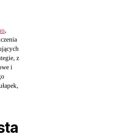
no
,
dczenia
ujących
tegie, z
owe i
go
ułapek,
sta