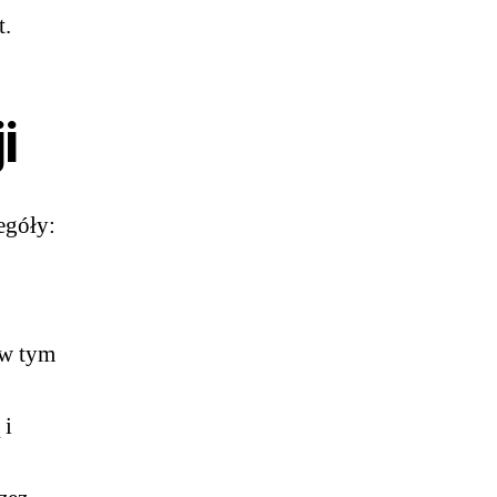
t.
i
egóły:
 w tym
 i