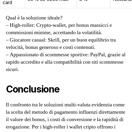
card
Qual è la soluzione ideale?
– High‑roller: Crypto‑wallet, per bonus massicci e
commissioni minime, accettando la volatilità.
– Giocatore casual: Skrill, per un buon equilibrio tra
velocità, bonus generoso e costi contenuti.
– Appassionato di scommesse sportive: PayPal, grazie al
rapido accredito e alla compatibilità con siti scommesse
sicuri.
Conclusione
Il confronto tra le soluzioni multi‑valuta evidenzia come
la scelta del metodo di pagamento influenzi direttamente
il valore dei bonus, i costi di conversione e la rapidità di
erogazione. Per i high‑roller i wallet cripto offrono i