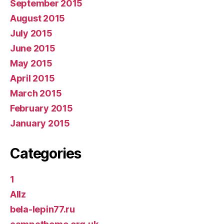
September 2015
August 2015
July 2015
June 2015
May 2015
April 2015
March 2015
February 2015
January 2015
Categories
1
Allz
bela-lepin77.ru