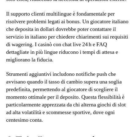
Il supporto clienti multilingue è fondamentale per
risolvere problemi legati ai bonus. Un giocatore italiano
che deposita in dollari dovrebbe poter contattare il
servizio in italiano per chiedere chiarimenti sui requisiti
di wagering. I casinò con chat live 24 h e FAQ
dettagliate in più lingue riducono i tempi di attesa e
migliorano la fiducia.
Strumenti aggiuntivi includono notifiche push che
avvisano quando il tasso di cambio supera una soglia
predefinita, permettendo al giocatore di scegliere il
momento ottimale per il deposito. Questa flessibilità è
particolarmente apprezzata da chi alterna giochi di slot
ad alta volatilità e scommesse sportive, dove ogni
centesimo conta.