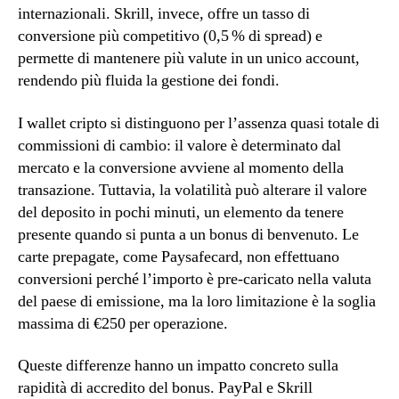
internazionali. Skrill, invece, offre un tasso di
conversione più competitivo (0,5 % di spread) e
permette di mantenere più valute in un unico account,
rendendo più fluida la gestione dei fondi.
I wallet cripto si distinguono per l’assenza quasi totale di
commissioni di cambio: il valore è determinato dal
mercato e la conversione avviene al momento della
transazione. Tuttavia, la volatilità può alterare il valore
del deposito in pochi minuti, un elemento da tenere
presente quando si punta a un bonus di benvenuto. Le
carte prepagate, come Paysafecard, non effettuano
conversioni perché l’importo è pre‑caricato nella valuta
del paese di emissione, ma la loro limitazione è la soglia
massima di €250 per operazione.
Queste differenze hanno un impatto concreto sulla
rapidità di accredito del bonus. PayPal e Skrill