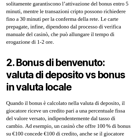
solitamente garantiscono l’attivazione del bonus entro 5
minuti, mentre le transazioni cripto possono richiedere
fino a 30 minuti per la conferma della rete. Le carte
prepagate, infine, dipendono dal processo di verifica
manuale del casinò, che può allungare il tempo di
erogazione di 1‑2 ore.
2. Bonus di benvenuto:
valuta di deposito vs bonus
in valuta locale
Quando il bonus è calcolato nella valuta di deposito, il
giocatore riceve un credito pari a una percentuale fissa
del valore versato, indipendentemente dal tasso di
cambio. Ad esempio, un casinò che offre 100 % di bonus
su €100 concede €100 di credito, anche se il giocatore