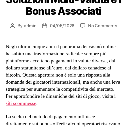
Bonus Associati
By
admin
04/05/2026
No Comments
Negli ultimi cinque anni il panorama dei casinò online
ha subito una trasformazione radicale: sempre più
piattaforme accettano pagamenti in valute diverse, dal
dollaro statunitense all’euro, dal dollaro canadese al
bitcoin. Questa apertura non è solo una risposta alla
domanda dei giocatori internazionali, ma anche una leva
strategica per aumentare la competitività del mercato.
Per approfondire le dinamiche dei siti di gioco, visita i
siti scommesse
.
La scelta del metodo di pagamento influisce
direttamente sui bonus offerti: alcuni operatori riservano