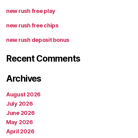
new rush free play
new rush free chips
new rush deposit bonus
Recent Comments
Archives
August 2026
July 2026
June 2026
May 2026
April 2026