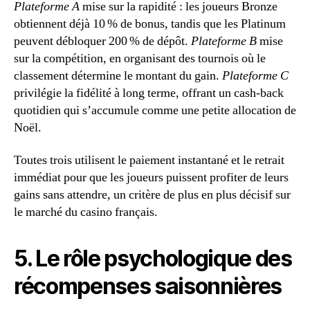
Plateforme A
mise sur la rapidité : les joueurs Bronze
obtiennent déjà 10 % de bonus, tandis que les Platinum
peuvent débloquer 200 % de dépôt.
Plateforme B
mise
sur la compétition, en organisant des tournois où le
classement détermine le montant du gain.
Plateforme C
privilégie la fidélité à long terme, offrant un cash‑back
quotidien qui s’accumule comme une petite allocation de
Noël.
Toutes trois utilisent le paiement instantané et le retrait
immédiat pour que les joueurs puissent profiter de leurs
gains sans attendre, un critère de plus en plus décisif sur
le marché du casino français.
5. Le rôle psychologique des
récompenses saisonnières