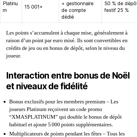
Platinu
+ gestionnaire
50 % de dépô
15 001+
m
de compte
festif 25 %
dédié
Les points s’accumulent à chaque mise, généralement à
raison d’un point par euro misé. Ils sont convertibles en
crédits de jeu ou en bonus de dépôt, selon le niveau du
joueur.
Interaction entre bonus de Noël
et niveaux de fidélité
Bonus exclusifs pour les membres premium – Les
joueurs Platinum reçoivent un code promo
“XMASPLATINUM” qui double le bonus de dépôt
habituel et ajoute 5 000 points supplémentaires.
Multiplicateurs de points pendant les fêtes – Tous les