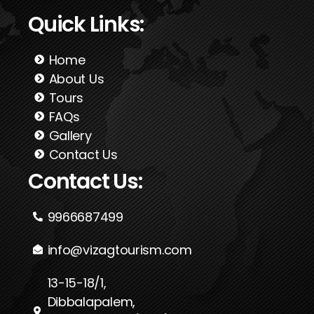
Quick Links:
Home
About Us
Tours
FAQs
Gallery
Contact Us
Contact Us:
9966687499
info@vizagtourism.com
13-15-18/1,
Dibbalapalem,