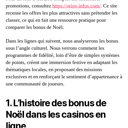
promotions, consultez
https://orios-infos.com/
. Ce site
recense les offres les plus attractives sans prétendre les
classer, ce qui en fait une ressource pratique pour
comparer les bonus de Noël.
Dans les lignes qui suivent, nous analyserons les bonus
sous l’angle culturel. Nous verrons comment les
programmes de fidélité, loin d’être de simples systèmes
de points, créent une immersion festive en adaptant les
thématiques locales, en proposant des missions
exclusives et en renforçant le sentiment d’appartenance à
une communauté de joueurs.
1. L’histoire des bonus de
Noël dans les casinos en
ligne