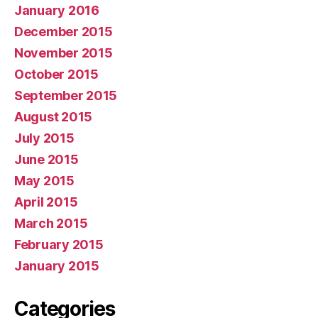
January 2016
December 2015
November 2015
October 2015
September 2015
August 2015
July 2015
June 2015
May 2015
April 2015
March 2015
February 2015
January 2015
Categories