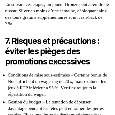
En suivant ces étapes, un joueur Bronze peut atteindre le
niveau Silver en moins d’une semaine, débloquant ainsi
des tours gratuits supplémentaires et un cash‑back de
7 %.
7. Risques et précautions :
éviter les pièges des
promotions excessives
Conditions de mise sous‑estimées – Certains bonus de
Noël affichent un wagering de 20 x, mais excluent les
jeux à RTP inférieur à 95 %. Vérifiez toujours la
répartition du wager.
Gestion du budget – La tentation de dépenser
davantage pendant les fêtes peut entraîner des pertes
rapides. Fixez une limite de dépôt quotidienne (par