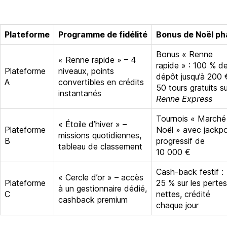
Plateforme
Programme de fidélité
Bonus de Noël ph
Bonus « Renne
« Renne rapide » – 4
rapide » : 100 % d
Plateforme
niveaux, points
dépôt jusqu’à 200 
A
convertibles en crédits
50 tours gratuits su
instantanés
Renne Express
Tournois « Marché
« Étoile d’hiver » –
Plateforme
Noël » avec jackp
missions quotidiennes,
B
progressif de
tableau de classement
10 000 €
Cash‑back festif :
« Cercle d’or » – accès
Plateforme
25 % sur les pertes
à un gestionnaire dédié,
C
nettes, crédité
cashback premium
chaque jour