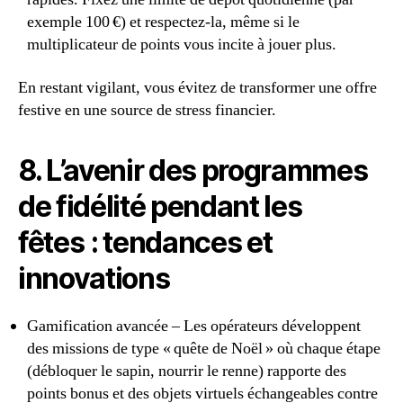
exemple 100 €) et respectez‑la, même si le
multiplicateur de points vous incite à jouer plus.
En restant vigilant, vous évitez de transformer une offre
festive en une source de stress financier.
8. L’avenir des programmes
de fidélité pendant les
fêtes : tendances et
innovations
Gamification avancée – Les opérateurs développent
des missions de type « quête de Noël » où chaque étape
(débloquer le sapin, nourrir le renne) rapporte des
points bonus et des objets virtuels échangeables contre