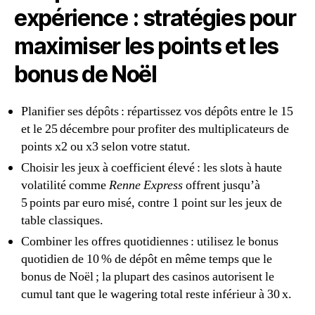
expérience : stratégies pour
maximiser les points et les
bonus de Noël
Planifier ses dépôts : répartissez vos dépôts entre le 15
et le 25 décembre pour profiter des multiplicateurs de
points x2 ou x3 selon votre statut.
Choisir les jeux à coefficient élevé : les slots à haute
volatilité comme
Renne Express
offrent jusqu’à
5 points par euro misé, contre 1 point sur les jeux de
table classiques.
Combiner les offres quotidiennes : utilisez le bonus
quotidien de 10 % de dépôt en même temps que le
bonus de Noël ; la plupart des casinos autorisent le
cumul tant que le wagering total reste inférieur à 30 x.