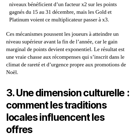
niveaux bénéficient d’un facteur x2 sur les points
gagnés du 15 au 31 décembre, mais les Gold et
Platinum voient ce multiplicateur passer à x3.
Ces mécanismes poussent les joueurs à atteindre un
niveau supérieur avant la fin de l’année, car le gain
marginal de points devient exponentiel. Le résultat est
une vraie chasse aux récompenses qui s’inscrit dans le
climat de rareté et d’urgence propre aux promotions de
Noël.
3. Une dimension culturelle :
comment les traditions
locales influencent les
offres