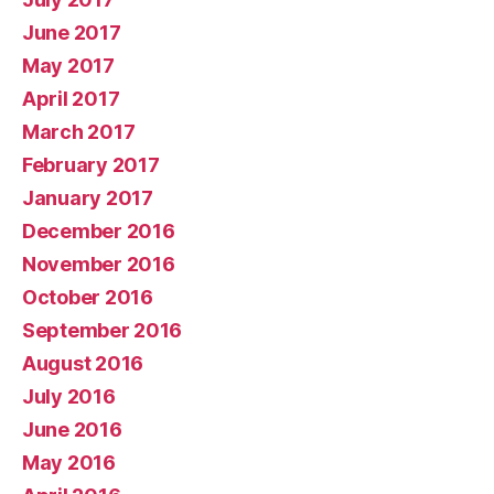
June 2017
May 2017
April 2017
March 2017
February 2017
January 2017
December 2016
November 2016
October 2016
September 2016
August 2016
July 2016
June 2016
May 2016