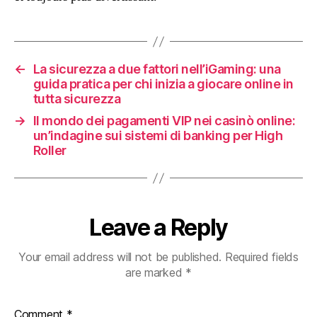
←
La sicurezza a due fattori nell’iGaming: una
guida pratica per chi inizia a giocare online in
tutta sicurezza
→
Il mondo dei pagamenti VIP nei casinò online:
un’indagine sui sistemi di banking per High
Roller
Leave a Reply
Your email address will not be published.
Required fields
are marked
*
Comment
*