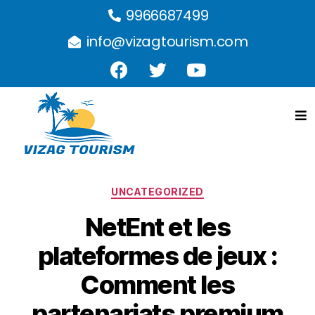
9966687499
info@vizagtourism.com
UNCATEGORIZED
NetEnt et les
plateformes de jeux :
Comment les
partenariats premium