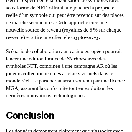
NetEnt expérimente la tokenisation de symboles rares
sous forme de NFT, offrant aux joueurs la propriété
réelle d’un symbole qui peut être revendu sur des places
de marché secondaires. Cette approche crée une
nouvelle source de revenu (royalties de 5 % sur chaque
re‑vente) et attire une clientèle crypto‑savvy.
Scénario de collaboration : un casino européen pourrait
lancer une édition limitée de
Starburst
avec des
symboles NFT, combinée à une campagne AR où les
joueurs collectionnent des artefacts virtuels dans le
monde réel. Le partenariat serait soutenu par une licence
MGA, assurant la conformité tout en exploitant les
dernières innovations technologiques.
Conclusion
Les données démontrent clairement que s’associer avec