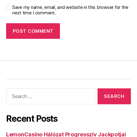
Save my name, email, and website in this browser for the
next time I comment.
Recent Posts
LemonCasino Hálózat Progresszív Jackpotjai