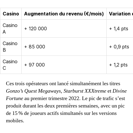
Casino
Augmentation du revenu (€/mois)
Variation
Casino
+ 120 000
+ 1,4 pts
A
Casino
+ 85 000
+ 0,9 pts
B
Casino
+ 97 000
+ 1,2 pts
C
Ces trois opérateurs ont lancé simultanément les titres
Gonzo’s Quest Megaways
,
Starburst XXXtreme
et
Divine
Fortune
au premier trimestre 2022. Le pic de trafic s’est
produit durant les deux premières semaines, avec un pic
de 15 % de joueurs actifs simultanés sur les versions
mobiles.