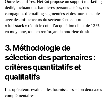
Outre les chiffres, NetEnt propose un support marketing
dédié, incluant des bannières personnalisées, des
campagnes d’emailing segmentées et des tours de table
avec des influenceurs du secteur. Cette approche
« full‑stack » réduit le coût d’acquisition client de 12 %
en moyenne, tout en renforçant la notoriété du site.
3. Méthodologie de
sélection des partenaires :
critères quantitatifs et
qualitatifs
Les opérateurs évaluent les fournisseurs selon deux axes
complémentaires.