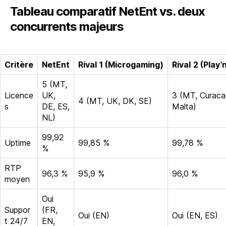
Tableau comparatif NetEnt vs. deux
concurrents majeurs
Critère
NetEnt
Rival 1 (Microgaming)
Rival 2 (Play’
5 (MT,
Licence
UK,
3 (MT, Curaca
4 (MT, UK, DK, SE)
s
DE, ES,
Malta)
NL)
99,92
Uptime
99,85 %
99,78 %
%
RTP
96,3 %
95,9 %
96,0 %
moyen
Oui
Suppor
(FR,
Oui (EN)
Oui (EN, ES)
t 24/7
EN,