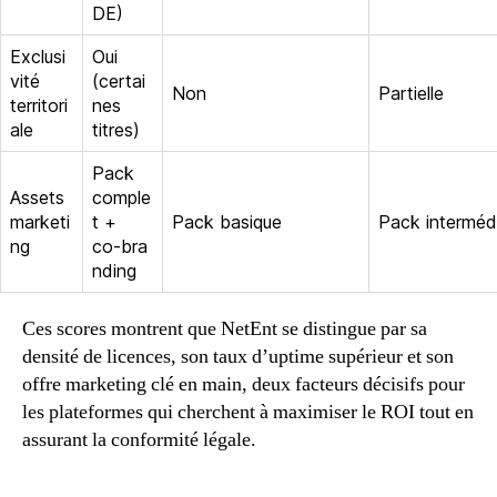
DE)
Exclusi
Oui
vité
(certai
Non
Partielle
territori
nes
ale
titres)
Pack
Assets
comple
marketi
t +
Pack basique
Pack intermédi
ng
co‑bra
nding
Ces scores montrent que NetEnt se distingue par sa
densité de licences, son taux d’uptime supérieur et son
offre marketing clé en main, deux facteurs décisifs pour
les plateformes qui cherchent à maximiser le ROI tout en
assurant la conformité légale.