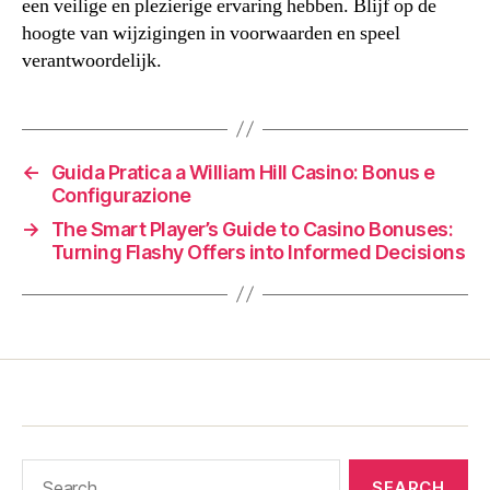
een veilige en plezierige ervaring hebben. Blijf op de
hoogte van wijzigingen in voorwaarden en speel
verantwoordelijk.
←
Guida Pratica a William Hill Casino: Bonus e
Configurazione
→
The Smart Player’s Guide to Casino Bonuses:
Turning Flashy Offers into Informed Decisions