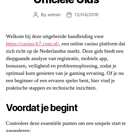
By
admin
13/04/2016
Welkom bij deze uitgebreide handleiding voor
https://casino-b7.com.nl/
, een online casino platform dat
zich richt op de Nederlandse markt. Deze gids biedt een
diepgaande analyse van registratie, mobiele app,
bonussen, veiligheid en probleemoplossing, zodat je
optimaal kunt genieten van je gaming ervaring. Of je nu
een beginner of een ervaren speler bent, hier vind je
praktische stappen en technische inzichten.
Voordat je begint
Controleer deze essentiële punten om een soepele start te
garanderen: