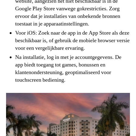
website, aangezien het niet beschikbaar is in de
Google Play Store vanwege gokrestricties. Zorg
ervoor dat je installaties van onbekende bronnen
toestaat in je apparaatinstellingen.
Voor iOS: Zoek naar de app in de App Store als deze
beschikbaar is, of gebruik de mobiele browser versie
voor een vergelijkbare ervaring.
Na installatie, log in met je accountgegevens. De
app biedt toegang tot games, bonussen en
klantenondersteuning, geoptimaliseerd voor
touchscreen bediening.