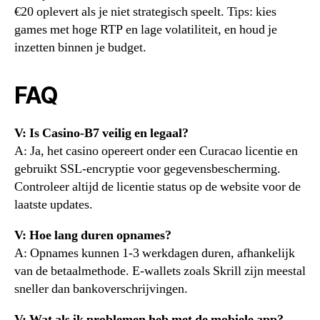
€20 oplevert als je niet strategisch speelt. Tips: kies
games met hoge RTP en lage volatiliteit, en houd je
inzetten binnen je budget.
FAQ
V: Is Casino-B7 veilig en legaal?
A: Ja, het casino opereert onder een Curacao licentie en
gebruikt SSL-encryptie voor gegevensbescherming.
Controleer altijd de licentie status op de website voor de
laatste updates.
V: Hoe lang duren opnames?
A: Opnames kunnen 1-3 werkdagen duren, afhankelijk
van de betaalmethode. E-wallets zoals Skrill zijn meestal
sneller dan bankoverschrijvingen.
V: Wat als ik problemen heb met de mobiele app?