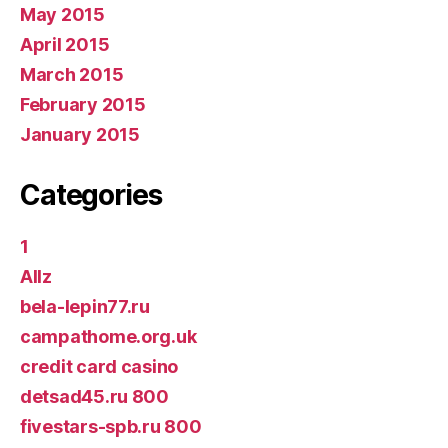
May 2015
April 2015
March 2015
February 2015
January 2015
Categories
1
Allz
bela-lepin77.ru
campathome.org.uk
credit card casino
detsad45.ru 800
fivestars-spb.ru 800