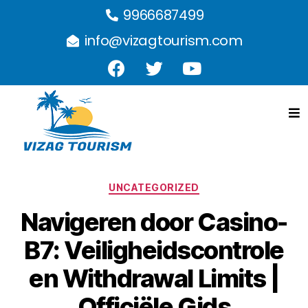
9966687499
info@vizagtourism.com
UNCATEGORIZED
Navigeren door Casino-
B7: Veiligheidscontrole
en Withdrawal Limits |
Officiële Gids