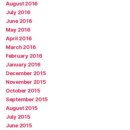
August 2016
July 2016
June 2016
May 2016
April 2016
March 2016
February 2016
January 2016
December 2015
November 2015
October 2015
September 2015
August 2015
July 2015
June 2015