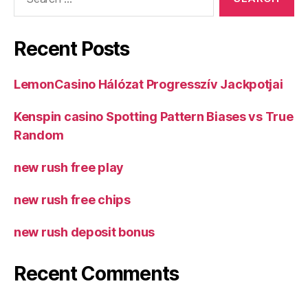
Recent Posts
LemonCasino Hálózat Progresszív Jackpotjai
Kenspin casino Spotting Pattern Biases vs True
Random
new rush free play
new rush free chips
new rush deposit bonus
Recent Comments