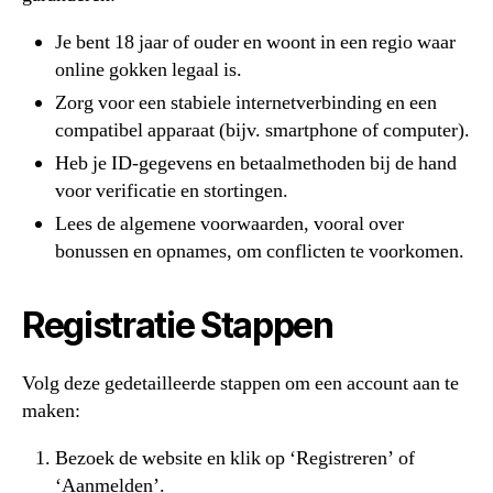
Je bent 18 jaar of ouder en woont in een regio waar
online gokken legaal is.
Zorg voor een stabiele internetverbinding en een
compatibel apparaat (bijv. smartphone of computer).
Heb je ID-gegevens en betaalmethoden bij de hand
voor verificatie en stortingen.
Lees de algemene voorwaarden, vooral over
bonussen en opnames, om conflicten te voorkomen.
Registratie Stappen
Volg deze gedetailleerde stappen om een account aan te
maken:
Bezoek de website en klik op ‘Registreren’ of
‘Aanmelden’.