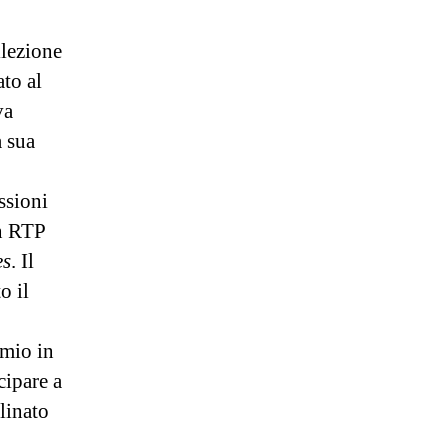
ilezione
to al
va
a sua
ssioni
on RTP
es
. Il
o il
emio in
cipare a
linato