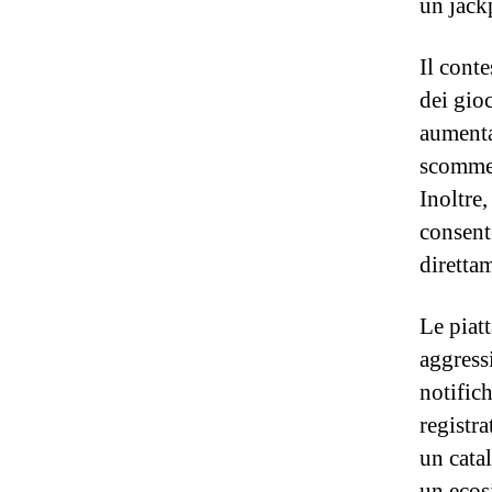
un jack
Il cont
dei gioc
aumenta
scommett
Inoltre
consente
diretta
Le piat
aggress
notific
registra
un catal
un ecos