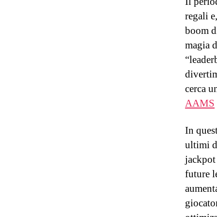
Il perio
regali e
boom di 
magia de
“leader
diverti
cerca u
AAMS
In quest
ultimi 
jackpot 
future l
aumentat
giocator