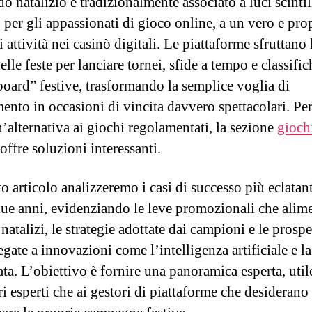
do natalizio è tradizionalmente associato a luci scintil
, per gli appassionati di gioco online, a un vero e pro
attività nei casinò digitali. Le piattaforme sfruttano 
lle feste per lanciare tornei, sfide a tempo e classific
board” festive, trasformando la semplice voglia di
mento in occasioni di vincita davvero spettacolari. Per
n’alternativa ai giochi regolamentati, la sezione
gioch
offre soluzioni interessanti.
o articolo analizzeremo i casi di successo più eclatant
due anni, evidenziando le leve promozionali che alim
natalizi, le strategie adottate dai campioni e le prospe
egate a innovazioni come l’intelligenza artificiale e la
a. L’obiettivo è fornire una panoramica esperta, utile
i esperti che ai gestori di piattaforme che desiderano