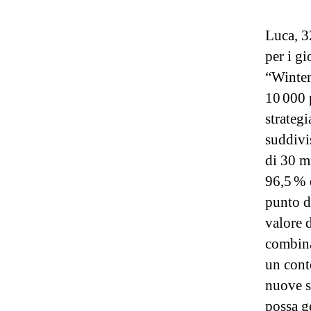
Luca, 3
per i g
“Winter
10 000 
strategi
suddivi
di 30 m
96,5 % 
punto d
valore 
combina
un cont
nuove s
possa g