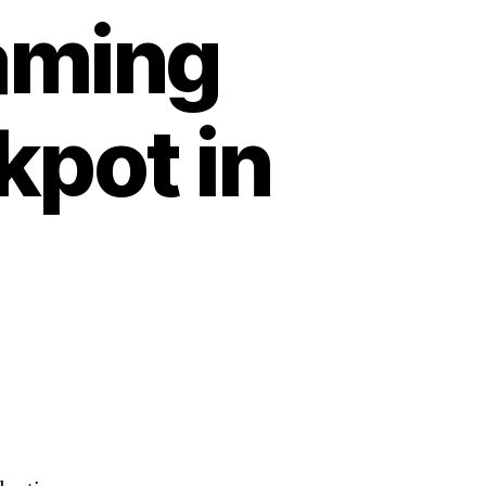
aming
kpot in