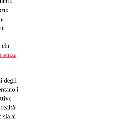
lanti,
prio
la
he
 chi
i senza
i degli
entano i
ttive
 realtà
 sia ai