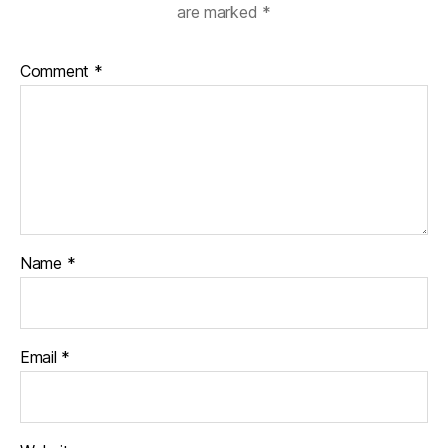
are marked
*
Comment
*
Name
*
Email
*