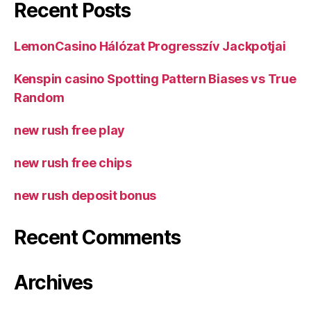
Recent Posts
LemonCasino Hálózat Progresszív Jackpotjai
Kenspin casino Spotting Pattern Biases vs True
Random
new rush free play
new rush free chips
new rush deposit bonus
Recent Comments
Archives