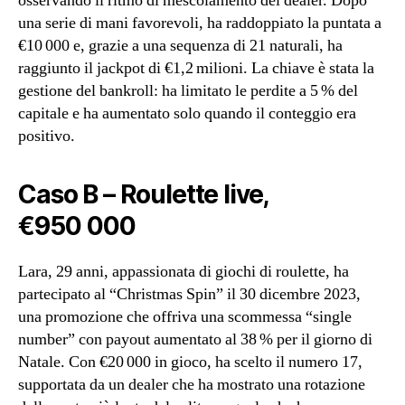
osservando il ritmo di mescolamento del dealer. Dopo
una serie di mani favorevoli, ha raddoppiato la puntata a
€10 000 e, grazie a una sequenza di 21 naturali, ha
raggiunto il jackpot di €1,2 milioni. La chiave è stata la
gestione del bankroll: ha limitato le perdite a 5 % del
capitale e ha aumentato solo quando il conteggio era
positivo.
Caso B – Roulette live,
€950 000
Lara, 29 anni, appassionata di giochi di roulette, ha
partecipato al “Christmas Spin” il 30 dicembre 2023,
una promozione che offriva una scommessa “single
number” con payout aumentato al 38 % per il giorno di
Natale. Con €20 000 in gioco, ha scelto il numero 17,
supportata da un dealer che ha mostrato una rotazione