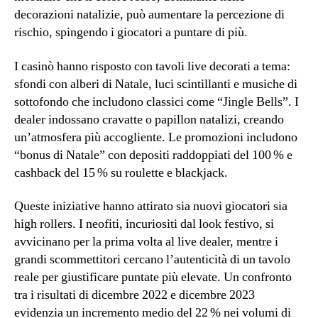
decorazioni natalizie, può aumentare la percezione di
rischio, spingendo i giocatori a puntare di più.
I casinò hanno risposto con tavoli live decorati a tema:
sfondi con alberi di Natale, luci scintillanti e musiche di
sottofondo che includono classici come “Jingle Bells”. I
dealer indossano cravatte o papillon natalizi, creando
un’atmosfera più accogliente. Le promozioni includono
“bonus di Natale” con depositi raddoppiati del 100 % e
cashback del 15 % su roulette e blackjack.
Queste iniziative hanno attirato sia nuovi giocatori sia
high rollers. I neofiti, incuriositi dal look festivo, si
avvicinano per la prima volta al live dealer, mentre i
grandi scommettitori cercano l’autenticità di un tavolo
reale per giustificare puntate più elevate. Un confronto
tra i risultati di dicembre 2022 e dicembre 2023
evidenzia un incremento medio del 22 % nei volumi di