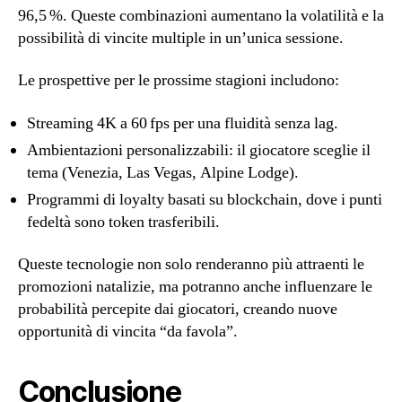
96,5 %. Queste combinazioni aumentano la volatilità e la
possibilità di vincite multiple in un’unica sessione.
Le prospettive per le prossime stagioni includono:
Streaming 4K a 60 fps per una fluidità senza lag.
Ambientazioni personalizzabili: il giocatore sceglie il
tema (Venezia, Las Vegas, Alpine Lodge).
Programmi di loyalty basati su blockchain, dove i punti
fedeltà sono token trasferibili.
Queste tecnologie non solo renderanno più attraenti le
promozioni natalizie, ma potranno anche influenzare le
probabilità percepite dai giocatori, creando nuove
opportunità di vincita “da favola”.
Conclusione