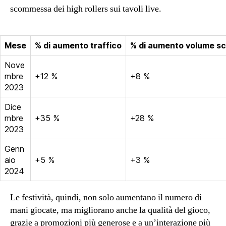
scommessa dei high rollers sui tavoli live.
Mese
% di aumento traffico
% di aumento volume 
Nove
mbre
+12 %
+8 %
2023
Dice
mbre
+35 %
+28 %
2023
Genn
aio
+5 %
+3 %
2024
Le festività, quindi, non solo aumentano il numero di
mani giocate, ma migliorano anche la qualità del gioco,
grazie a promozioni più generose e a un’interazione più