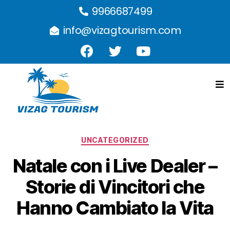
9966687499
info@vizagtourism.com
UNCATEGORIZED
Natale con i Live Dealer –
Storie di Vincitori che
Hanno Cambiato la Vita