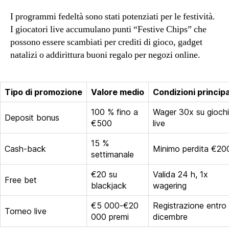
I programmi fedeltà sono stati potenziati per le festività.
I giocatori live accumulano punti “Festive Chips” che
possono essere scambiati per crediti di gioco, gadget
natalizi o addirittura buoni regalo per negozi online.
Tipo di promozione
Valore medio
Condizioni principa
100 % fino a
Wager 30x su giochi
Deposit bonus
€500
live
15 %
Cash‑back
Minimo perdita €20
settimanale
€20 su
Valida 24 h, 1x
Free bet
blackjack
wagering
€5 000‑€20
Registrazione entro
Torneo live
000 premi
dicembre