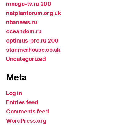
mnogo-tv.ru 200
natplanforum.org.uk
nbanews.ru
oceandom.ru
optimus-pro.ru 200
stanmerhouse.co.uk
Uncategorized
Meta
Log in
Entries feed
Comments feed
WordPress.org