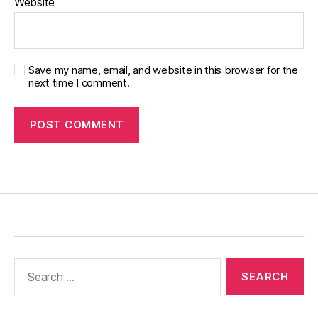
Website
Save my name, email, and website in this browser for the
next time I comment.