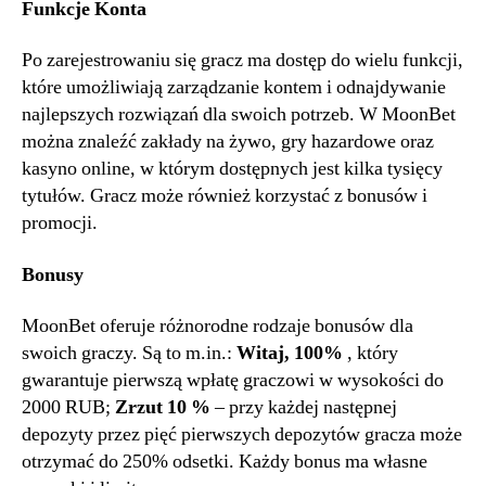
Funkcje Konta
Po zarejestrowaniu się gracz ma dostęp do wielu funkcji,
które umożliwiają zarządzanie kontem i odnajdywanie
najlepszych rozwiązań dla swoich potrzeb. W MoonBet
można znaleźć zakłady na żywo, gry hazardowe oraz
kasyno online, w którym dostępnych jest kilka tysięcy
tytułów. Gracz może również korzystać z bonusów i
promocji.
Bonusy
MoonBet oferuje różnorodne rodzaje bonusów dla
swoich graczy. Są to m.in.:
Witaj, 100%
, który
gwarantuje pierwszą wpłatę graczowi w wysokości do
2000 RUB;
Zrzut 10 %
– przy każdej następnej
depozyty przez pięć pierwszych depozytów gracza może
otrzymać do 250% odsetki. Każdy bonus ma własne