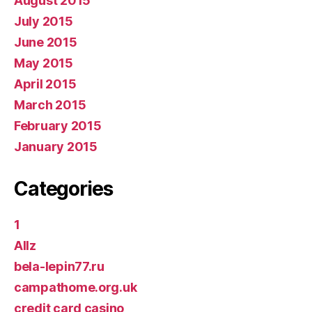
August 2015
July 2015
June 2015
May 2015
April 2015
March 2015
February 2015
January 2015
Categories
1
Allz
bela-lepin77.ru
campathome.org.uk
credit card casino