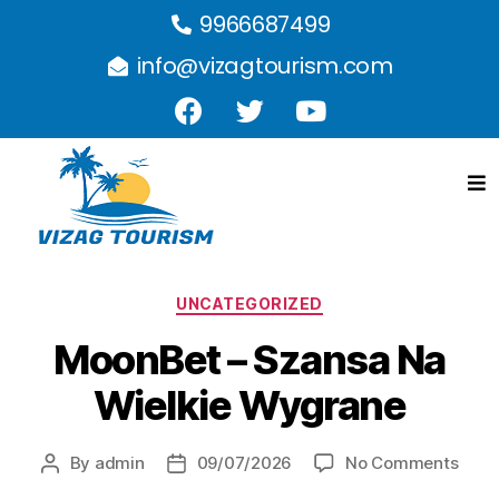
9966687499
info@vizagtourism.com
UNCATEGORIZED
MoonBet – Szansa Na
Wielkie Wygrane
By
admin
09/07/2026
No Comments