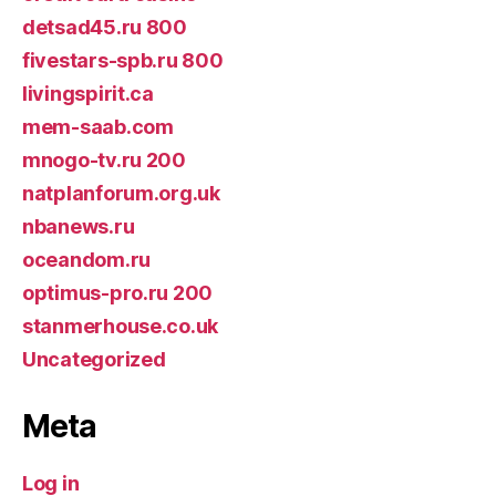
detsad45.ru 800
fivestars-spb.ru 800
livingspirit.ca
mem-saab.com
mnogo-tv.ru 200
natplanforum.org.uk
nbanews.ru
oceandom.ru
optimus-pro.ru 200
stanmerhouse.co.uk
Uncategorized
Meta
Log in