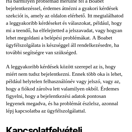
Ha bármilyen problémád merülne fel a Boabet
bejelentkezéssel, érdemes átnézni a gyakori kérdések
szekciót is, amely az oldalon elérhető. Itt megtalálhatod
a leggyakoribb kérdéseket és válaszokat, például, hogy
mi a teendő, ha elfelejtetted a jelszavadat, vagy hogyan
lehet megoldani a belépési problémákat. A Boabet
ügyfélszolgálata is készséggel áll rendelkezésedre, ha
további segítségre van szükséged.
A leggyakoribb kérdések között szerepel az is, hogy
miért nem tudsz bejelentkezni. Ennek több oka is lehet,
például helytelen felhasználónév vagy jelszó, vagy az,
hogy a fiókod zárolva lett valamilyen okból. Érdemes
figyelni, hogy a bejelentkezési adatok pontosan
legyenek megadva, és ha problémát észlelsz, azonnal
lépj kapcsolatba az ügyfélszolgálattal.
Kapcsolatfelvételi