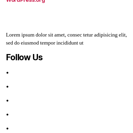
Lorem ipsum dolor sit amet, consec tetur adipisicing elit,
sed do eiusmod tempor incididunt ut
Follow Us