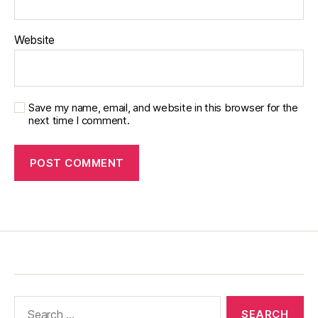
Website
Save my name, email, and website in this browser for the
next time I comment.