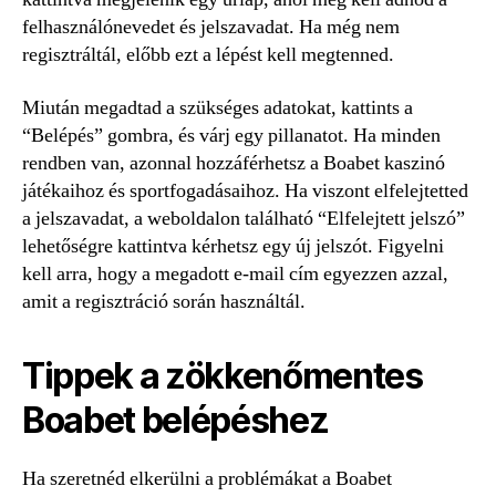
felhasználónevedet és jelszavadat. Ha még nem
regisztráltál, előbb ezt a lépést kell megtenned.
Miután megadtad a szükséges adatokat, kattints a
“Belépés” gombra, és várj egy pillanatot. Ha minden
rendben van, azonnal hozzáférhetsz a Boabet kaszinó
játékaihoz és sportfogadásaihoz. Ha viszont elfelejtetted
a jelszavadat, a weboldalon található “Elfelejtett jelszó”
lehetőségre kattintva kérhetsz egy új jelszót. Figyelni
kell arra, hogy a megadott e-mail cím egyezzen azzal,
amit a regisztráció során használtál.
Tippek a zökkenőmentes
Boabet belépéshez
Ha szeretnéd elkerülni a problémákat a Boabet