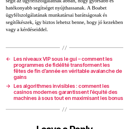
segít az ügyfélszolgálatnak abban, hogy gyorsabb és
hatékonyabb segítséget nyújthassanak. A Boabet
ügyfélszolgálatának munkatársai barátságosak és
segítőkészek, így biztos lehetsz benne, hogy jó kezekben
vagy a kérdéseiddel.
←
Les niveaux VIP sous le gui – comment les
programmes de fidélité transforment les
fêtes de fin d’année en véritable avalanche de
gains
→
Les algorithmes invisibles : comment les
casinos modernes garantissent l’équité des
machines à sous tout en maximisant les bonus