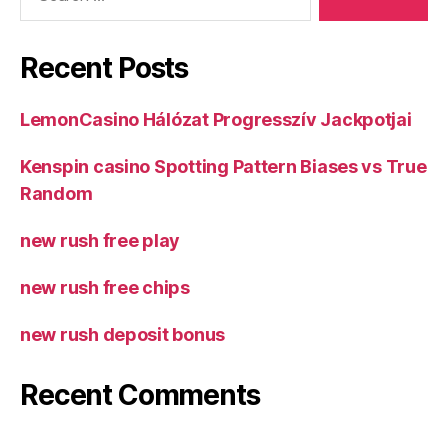
Recent Posts
LemonCasino Hálózat Progresszív Jackpotjai
Kenspin casino Spotting Pattern Biases vs True
Random
new rush free play
new rush free chips
new rush deposit bonus
Recent Comments