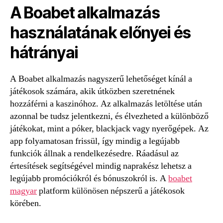
A Boabet alkalmazás
használatának előnyei és
hátrányai
A Boabet alkalmazás nagyszerű lehetőséget kínál a
játékosok számára, akik útközben szeretnének
hozzáférni a kaszinóhoz. Az alkalmazás letöltése után
azonnal be tudsz jelentkezni, és élvezheted a különböző
játékokat, mint a póker, blackjack vagy nyerőgépek. Az
app folyamatosan frissül, így mindig a legújabb
funkciók állnak a rendelkezésedre. Ráadásul az
értesítések segítségével mindig naprakész lehetsz a
legújabb promóciókról és bónuszokról is. A
boabet
magyar
platform különösen népszerű a játékosok
körében.