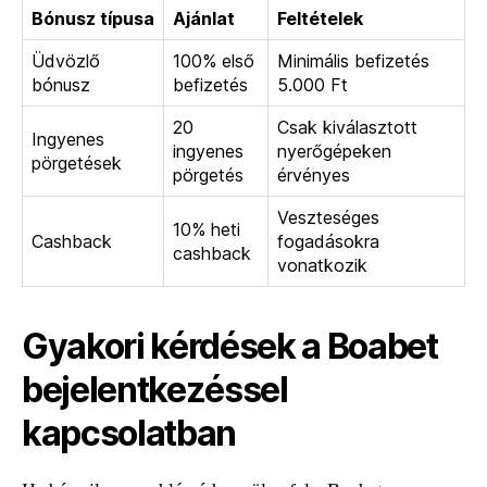
Bónusz típusa
Ajánlat
Feltételek
Üdvözlő
100% első
Minimális befizetés
bónusz
befizetés
5.000 Ft
20
Csak kiválasztott
Ingyenes
ingyenes
nyerőgépeken
pörgetések
pörgetés
érvényes
Veszteséges
10% heti
Cashback
fogadásokra
cashback
vonatkozik
Gyakori kérdések a Boabet
bejelentkezéssel
kapcsolatban