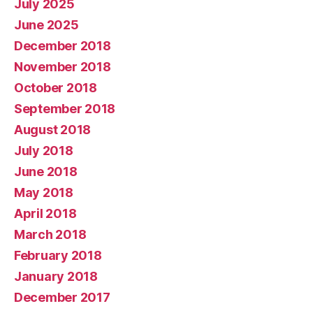
July 2025
June 2025
December 2018
November 2018
October 2018
September 2018
August 2018
July 2018
June 2018
May 2018
April 2018
March 2018
February 2018
January 2018
December 2017