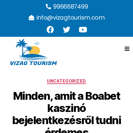
9966687499
info@vizagtourism.com
UNCATEGORIZED
Minden, amit a Boabet
kaszinó
bejelentkezésről tudni
érdemes