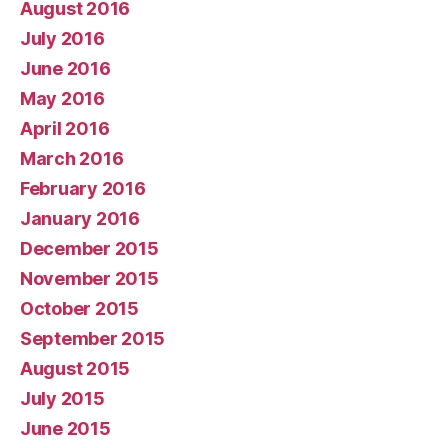
August 2016
July 2016
June 2016
May 2016
April 2016
March 2016
February 2016
January 2016
December 2015
November 2015
October 2015
September 2015
August 2015
July 2015
June 2015