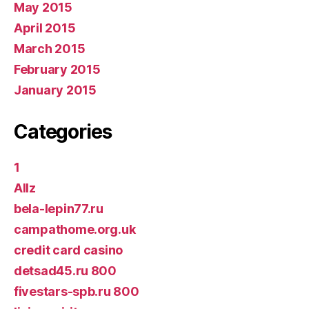
May 2015
April 2015
March 2015
February 2015
January 2015
Categories
1
Allz
bela-lepin77.ru
campathome.org.uk
credit card casino
detsad45.ru 800
fivestars-spb.ru 800