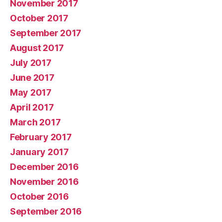
November 2017
October 2017
September 2017
August 2017
July 2017
June 2017
May 2017
April 2017
March 2017
February 2017
January 2017
December 2016
November 2016
October 2016
September 2016