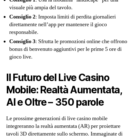
visuale più ampia del tavolo.
Consiglio 2
: Imposta limiti di perdita giornalieri
direttamente nell’app per mantenere il gioco
responsabile.
Consiglio 3
: Sfrutta le promozioni online che offrono
bonus di benvenuto aggiuntivi per le prime 5 ore di
gioco live.
Il Futuro del Live Casino
Mobile: Realtà Aumentata,
AI e Oltre – 350 parole
Le prossime generazioni di live casino mobile
integreranno la realtà aumentata (AR) per proiettare
tavoli 3D direttamente sullo schermo. Immaginate di