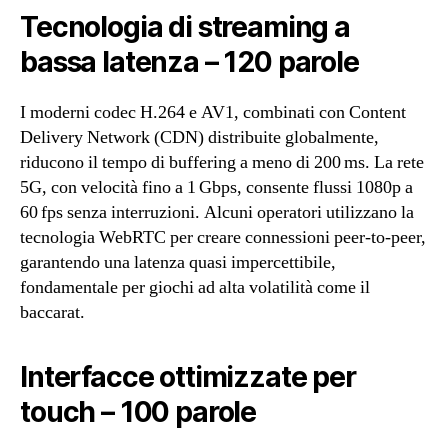
Tecnologia di streaming a
bassa latenza – 120 parole
I moderni codec H.264 e AV1, combinati con Content
Delivery Network (CDN) distribuite globalmente,
riducono il tempo di buffering a meno di 200 ms. La rete
5G, con velocità fino a 1 Gbps, consente flussi 1080p a
60 fps senza interruzioni. Alcuni operatori utilizzano la
tecnologia WebRTC per creare connessioni peer‑to‑peer,
garantendo una latenza quasi impercettibile,
fondamentale per giochi ad alta volatilità come il
baccarat.
Interfacce ottimizzate per
touch – 100 parole