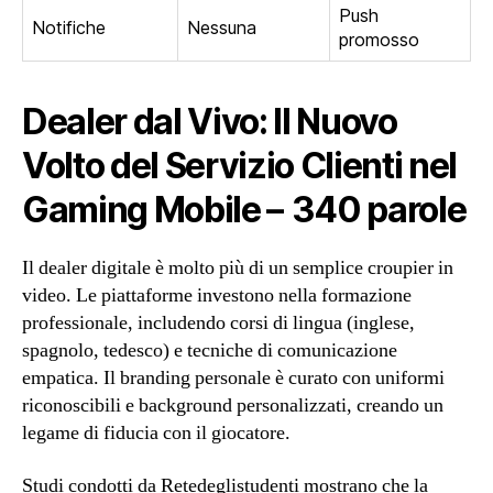
Push
Notifiche
Nessuna
promosso
Dealer dal Vivo: Il Nuovo
Volto del Servizio Clienti nel
Gaming Mobile – 340 parole
Il dealer digitale è molto più di un semplice croupier in
video. Le piattaforme investono nella formazione
professionale, includendo corsi di lingua (inglese,
spagnolo, tedesco) e tecniche di comunicazione
empatica. Il branding personale è curato con uniformi
riconoscibili e background personalizzati, creando un
legame di fiducia con il giocatore.
Studi condotti da Retedeglistudenti mostrano che la