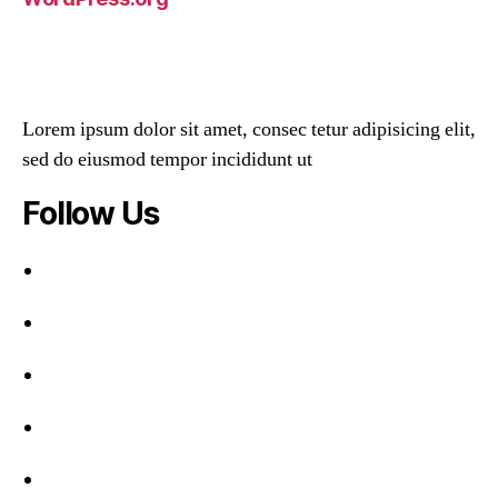
Lorem ipsum dolor sit amet, consec tetur adipisicing elit,
sed do eiusmod tempor incididunt ut
Follow Us