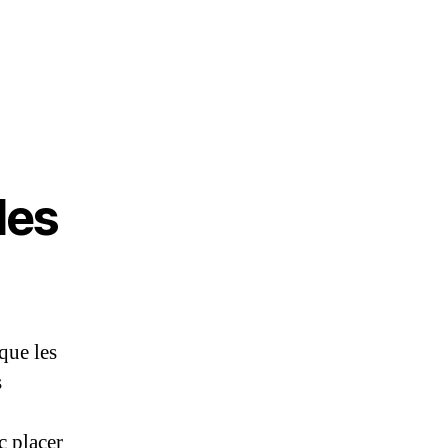
les
 que les
s
c placer