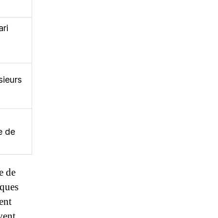
ri
sieurs
e de
e de
lques
ent
vent