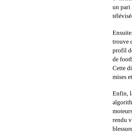
un pari
télévisé
Ensuite,
trouve 
profil d
de footb
Cette di
mises et
Enfin, l
algorit
moteurs
rendu v
blessur