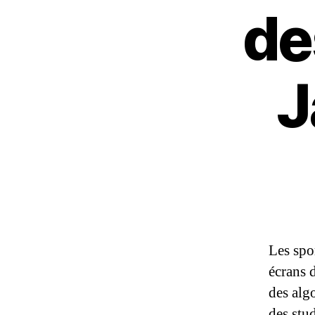
de
J
Les spo
écrans 
des alg
des stu