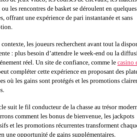
l ou les rencontres de basket se déroulent en quelques
s, offrant une expérience de pari instantanée et sans
tion.
 contexte, les joueurs recherchent avant tout la dispon
nte : plus besoin d’attendre le week‑end ou la diffus
énement réel. Un site de confiance, comme le
casino 
peut compléter cette expérience en proposant des pla
ées où les gains sont protégés et les promotions clair
s.
cle suit le fil conducteur de la chasse au trésor modern
rrons comment les bonus de bienvenue, les jackpots
sifs et les promotions récurrentes transforment chaqu
 en une opportunité de gains supplémentaires.