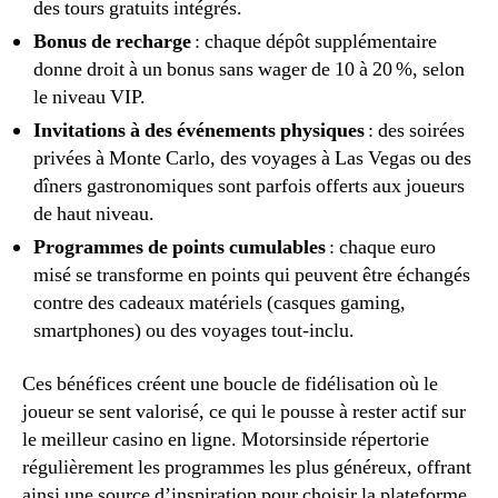
des tours gratuits intégrés.
Bonus de recharge
: chaque dépôt supplémentaire
donne droit à un bonus sans wager de 10 à 20 %, selon
le niveau VIP.
Invitations à des événements physiques
: des soirées
privées à Monte Carlo, des voyages à Las Vegas ou des
dîners gastronomiques sont parfois offerts aux joueurs
de haut niveau.
Programmes de points cumulables
: chaque euro
misé se transforme en points qui peuvent être échangés
contre des cadeaux matériels (casques gaming,
smartphones) ou des voyages tout‑inclu.
Ces bénéfices créent une boucle de fidélisation où le
joueur se sent valorisé, ce qui le pousse à rester actif sur
le meilleur casino en ligne. Motorsinside répertorie
régulièrement les programmes les plus généreux, offrant
ainsi une source d’inspiration pour choisir la plateforme