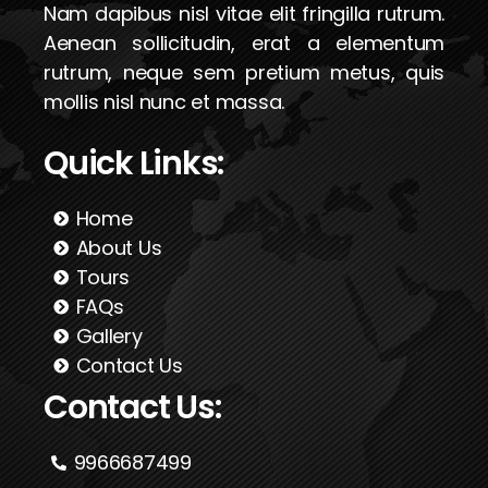
Nam dapibus nisl vitae elit fringilla rutrum.
Aenean sollicitudin, erat a elementum
rutrum, neque sem pretium metus, quis
mollis nisl nunc et massa.
Quick Links:
Home
About Us
Tours
FAQs
Gallery
Contact Us
Contact Us:
9966687499