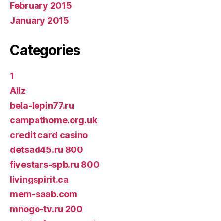
February 2015
January 2015
Categories
1
Allz
bela-lepin77.ru
campathome.org.uk
credit card casino
detsad45.ru 800
fivestars-spb.ru 800
livingspirit.ca
mem-saab.com
mnogo-tv.ru 200