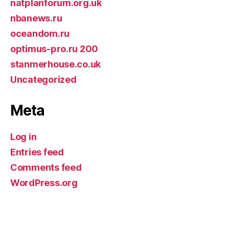
natplanforum.org.uk
nbanews.ru
oceandom.ru
optimus-pro.ru 200
stanmerhouse.co.uk
Uncategorized
Meta
Log in
Entries feed
Comments feed
WordPress.org