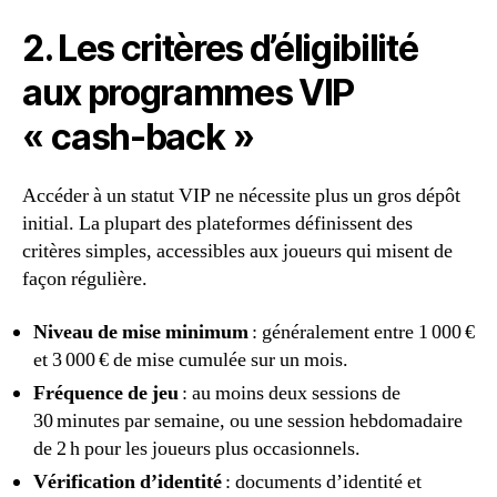
2. Les critères d’éligibilité
aux programmes VIP
« cash‑back »
Accéder à un statut VIP ne nécessite plus un gros dépôt
initial. La plupart des plateformes définissent des
critères simples, accessibles aux joueurs qui misent de
façon régulière.
Niveau de mise minimum
: généralement entre 1 000 €
et 3 000 € de mise cumulée sur un mois.
Fréquence de jeu
: au moins deux sessions de
30 minutes par semaine, ou une session hebdomadaire
de 2 h pour les joueurs plus occasionnels.
Vérification d’identité
: documents d’identité et