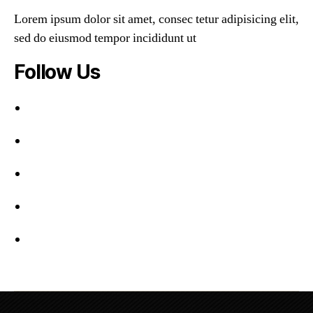
Lorem ipsum dolor sit amet, consec tetur adipisicing elit,
sed do eiusmod tempor incididunt ut
Follow Us