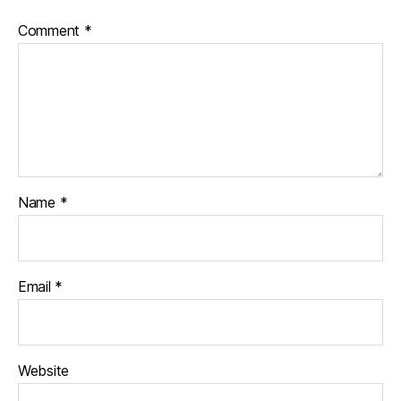
Comment
*
Name
*
Email
*
Website