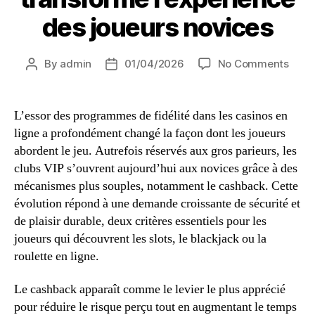
des joueurs novices
By
admin
01/04/2026
No Comments
L’essor des programmes de fidélité dans les casinos en
ligne a profondément changé la façon dont les joueurs
abordent le jeu. Autrefois réservés aux gros parieurs, les
clubs VIP s’ouvrent aujourd’hui aux novices grâce à des
mécanismes plus souples, notamment le cashback. Cette
évolution répond à une demande croissante de sécurité et
de plaisir durable, deux critères essentiels pour les
joueurs qui découvrent les slots, le blackjack ou la
roulette en ligne.
Le cashback apparaît comme le levier le plus apprécié
pour réduire le risque perçu tout en augmentant le temps