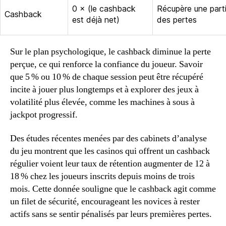
0 × (le cashback
Récupère une part
Cashback
est déjà net)
des pertes
Sur le plan psychologique, le cashback diminue la perte
perçue, ce qui renforce la confiance du joueur. Savoir
que 5 % ou 10 % de chaque session peut être récupéré
incite à jouer plus longtemps et à explorer des jeux à
volatilité plus élevée, comme les machines à sous à
jackpot progressif.
Des études récentes menées par des cabinets d’analyse
du jeu montrent que les casinos qui offrent un cashback
régulier voient leur taux de rétention augmenter de 12 à
18 % chez les joueurs inscrits depuis moins de trois
mois. Cette donnée souligne que le cashback agit comme
un filet de sécurité, encourageant les novices à rester
actifs sans se sentir pénalisés par leurs premières pertes.