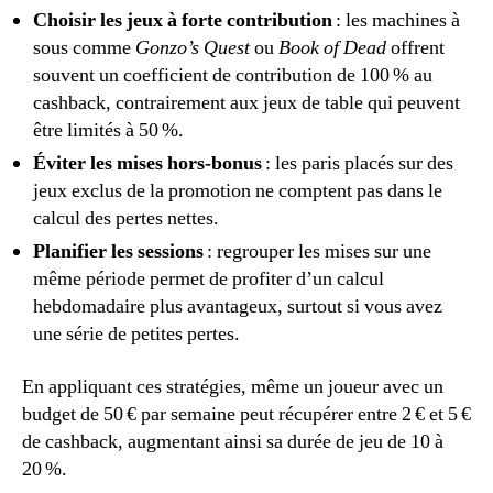
Choisir les jeux à forte contribution
: les machines à
sous comme
Gonzo’s Quest
ou
Book of Dead
offrent
souvent un coefficient de contribution de 100 % au
cashback, contrairement aux jeux de table qui peuvent
être limités à 50 %.
Éviter les mises hors‑bonus
: les paris placés sur des
jeux exclus de la promotion ne comptent pas dans le
calcul des pertes nettes.
Planifier les sessions
: regrouper les mises sur une
même période permet de profiter d’un calcul
hebdomadaire plus avantageux, surtout si vous avez
une série de petites pertes.
En appliquant ces stratégies, même un joueur avec un
budget de 50 € par semaine peut récupérer entre 2 € et 5 €
de cashback, augmentant ainsi sa durée de jeu de 10 à
20 %.