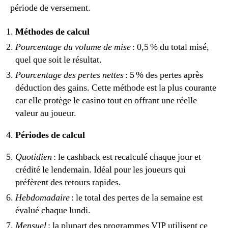
période de versement.
Méthodes de calcul
Pourcentage du volume de mise
: 0,5 % du total misé,
quel que soit le résultat.
Pourcentage des pertes nettes
: 5 % des pertes après
déduction des gains. Cette méthode est la plus courante
car elle protège le casino tout en offrant une réelle
valeur au joueur.
Périodes de calcul
Quotidien
: le cashback est recalculé chaque jour et
crédité le lendemain. Idéal pour les joueurs qui
préfèrent des retours rapides.
Hebdomadaire
: le total des pertes de la semaine est
évalué chaque lundi.
Mensuel
: la plupart des programmes VIP utilisent ce