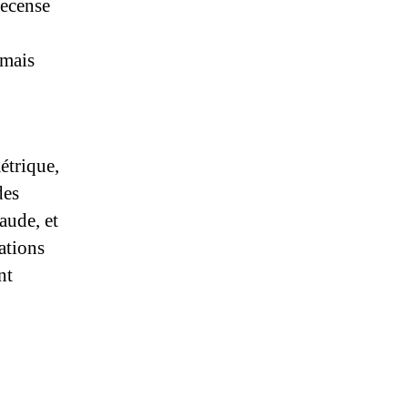
recense
rmais
étrique,
des
raude, et
ations
nt