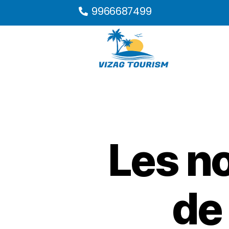
9966687499
Les no
de 