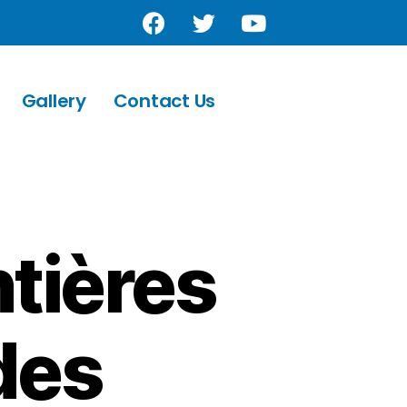
Gallery
Contact Us
ntières
 des