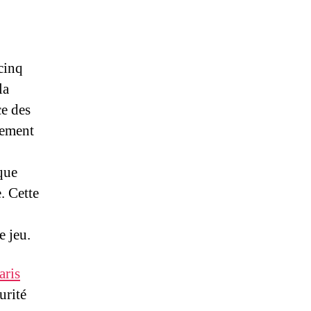
cinq
la
ce des
lement
que
. Cette
e jeu.
aris
urité