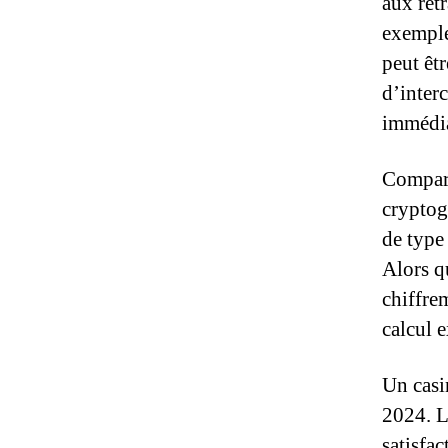
aux retr
exemple
peut êtr
d’interc
immédia
Comparé
cryptog
de type
Alors q
chiffre
calcul 
Un casi
2024. L
satisfa