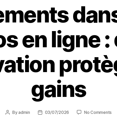
ements dans
s en ligne 
vation prot
gains
By
admin
03/07/2026
No Comments