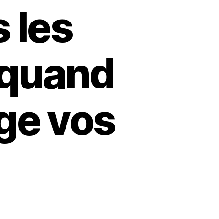
 les
: quand
ège vos