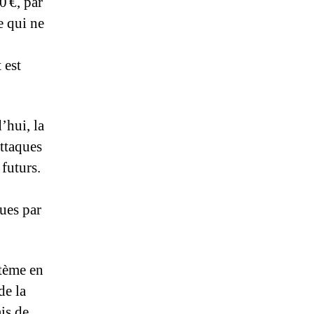
0 €, par
e qui ne
 est
’hui, la
attaques
futurs.
ques par
tème en
de la
is de