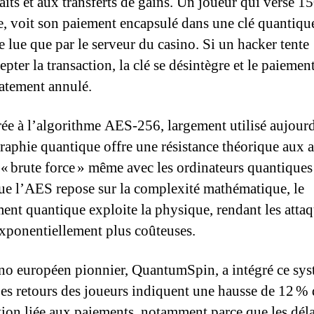
aits et aux transferts de gains. Un joueur qui verse 15
, voit son paiement encapsulé dans une clé quantiqu
e lue que par le serveur du casino. Si un hacker tente
epter la transaction, la clé se désintègre et le paiement
tement annulé.
e à l’algorithme AES‑256, largement utilisé aujourd
raphie quantique offre une résistance théorique aux 
 « brute force » même avec les ordinateurs quantiques 
ue l’AES repose sur la complexité mathématique, le
ment quantique exploite la physique, rendant les atta
exponentiellement plus coûteuses.
no européen pionnier, QuantumSpin, a intégré ce sys
es retours des joueurs indiquent une hausse de 12 % 
ction liée aux paiements, notamment parce que les déla