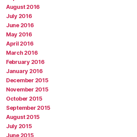
August 2016
July 2016
June 2016
May 2016
April 2016
March 2016
February 2016
January 2016
December 2015
November 2015
October 2015
September 2015
August 2015
July 2015
June 2015