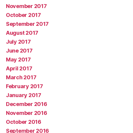
November 2017
October 2017
September 2017
August 2017
July 2017
June 2017
May 2017
April 2017
March 2017
February 2017
January 2017
December 2016
November 2016
October 2016
September 2016