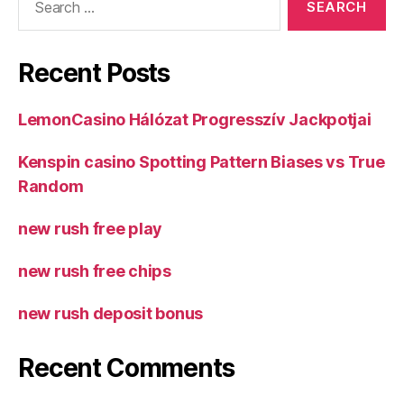
Recent Posts
LemonCasino Hálózat Progresszív Jackpotjai
Kenspin casino Spotting Pattern Biases vs True
Random
new rush free play
new rush free chips
new rush deposit bonus
Recent Comments