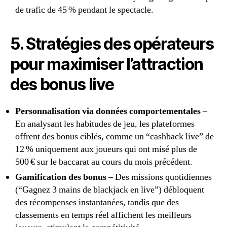
de trafic de 45 % pendant le spectacle.
5. Stratégies des opérateurs
pour maximiser l’attraction
des bonus live
Personnalisation via données comportementales
–
En analysant les habitudes de jeu, les plateformes
offrent des bonus ciblés, comme un “cashback live” de
12 % uniquement aux joueurs qui ont misé plus de
500 € sur le baccarat au cours du mois précédent.
Gamification des bonus
– Des missions quotidiennes
(“Gagnez 3 mains de blackjack en live”) débloquent
des récompenses instantanées, tandis que des
classements en temps réel affichent les meilleurs