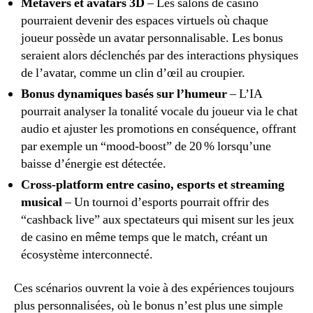
Métavers et avatars 3D
– Les salons de casino
pourraient devenir des espaces virtuels où chaque
joueur possède un avatar personnalisable. Les bonus
seraient alors déclenchés par des interactions physiques
de l’avatar, comme un clin d’œil au croupier.
Bonus dynamiques basés sur l’humeur
– L’IA
pourrait analyser la tonalité vocale du joueur via le chat
audio et ajuster les promotions en conséquence, offrant
par exemple un “mood‑boost” de 20 % lorsqu’une
baisse d’énergie est détectée.
Cross‑platform entre casino, esports et streaming
musical
– Un tournoi d’esports pourrait offrir des
“cashback live” aux spectateurs qui misent sur les jeux
de casino en même temps que le match, créant un
écosystème interconnecté.
Ces scénarios ouvrent la voie à des expériences toujours
plus personnalisées, où le bonus n’est plus une simple