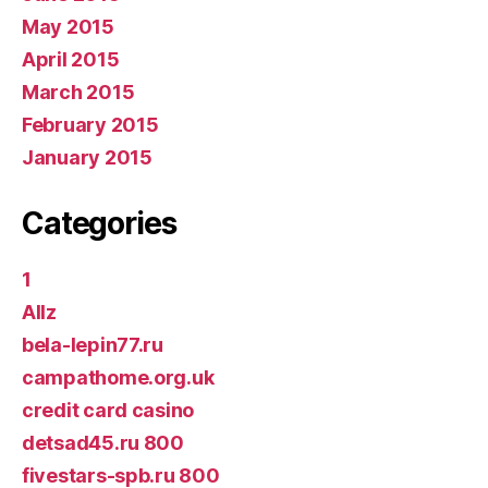
May 2015
April 2015
March 2015
February 2015
January 2015
Categories
1
Allz
bela-lepin77.ru
campathome.org.uk
credit card casino
detsad45.ru 800
fivestars-spb.ru 800