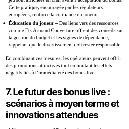
jeu sont affichées en clair avant l’acceptation du bonus.
Cette pratique, encouragée par les régulateurs
européens, renforce la confiance du joueur.
Éducation du joueur
– Des liens vers des ressources
comme Ets Armand Couverture offrent des conseils sur
la gestion du budget et les signes de dépendance,
rappelant que le divertissement doit rester responsable.
En combinant ces mesures, les opérateurs peuvent offrir
des promotions attractives tout en limitant les effets
négatifs liés à l’immédiateté des bonus live.
7. Le futur des bonus live :
scénarios à moyen terme et
innovations attendues