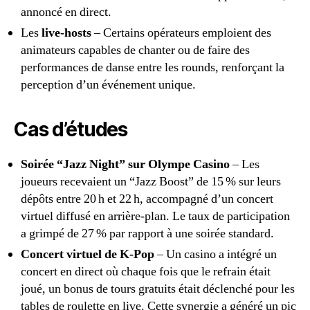
annoncé en direct.
Les
live‑hosts
– Certains opérateurs emploient des
animateurs capables de chanter ou de faire des
performances de danse entre les rounds, renforçant la
perception d’un événement unique.
Cas d’études
Soirée “Jazz Night” sur Olympe Casino
– Les
joueurs recevaient un “Jazz Boost” de 15 % sur leurs
dépôts entre 20 h et 22 h, accompagné d’un concert
virtuel diffusé en arrière‑plan. Le taux de participation
a grimpé de 27 % par rapport à une soirée standard.
Concert virtuel de K‑Pop
– Un casino a intégré un
concert en direct où chaque fois que le refrain était
joué, un bonus de tours gratuits était déclenché pour les
tables de roulette en live. Cette synergie a généré un pic