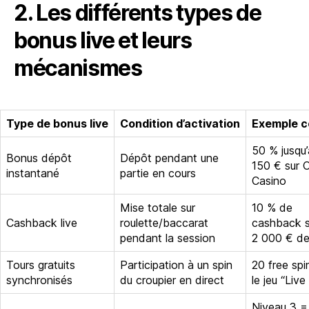
2. Les différents types de
bonus live et leurs
mécanismes
Type de bonus live
Condition d’activation
Exemple c
50 % jusqu’
Bonus dépôt
Dépôt pendant une
150 € sur 
instantané
partie en cours
Casino
Mise totale sur
10 % de
Cashback live
roulette/baccarat
cashback s
pendant la session
2 000 € de
Tours gratuits
Participation à un spin
20 free spi
synchronisés
du croupier en direct
le jeu “Liv
Niveau 3 =