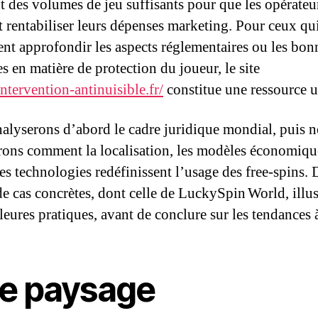
t des volumes de jeu suffisants pour que les opérateu
t rentabiliser leurs dépenses marketing. Pour ceux qu
ent approfondir les aspects réglementaires ou les bon
s en matière de protection du joueur, le site
intervention-antinuisible.fr/
constitue une ressource ut
alyserons d’abord le cadre juridique mondial, puis 
erons comment la localisation, les modèles économique
es technologies redéfinissent l’usage des free‑spins. 
de cas concrètes, dont celle de LuckySpin World, illus
leures pratiques, avant de conclure sur les tendances à
Le paysage