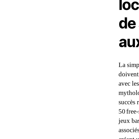
loc
de 
aux
La simp
doivent
avec les
mythol
succès 
50 free
jeux ba
associés