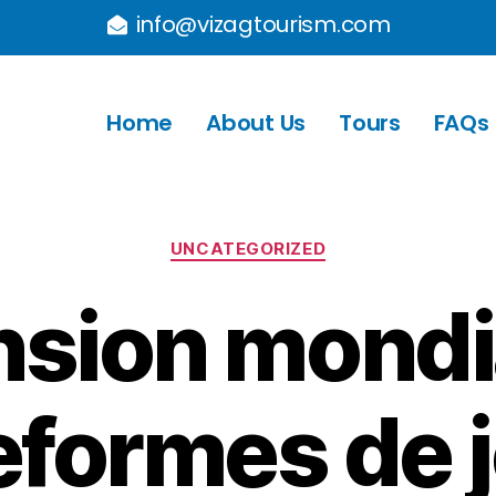
info@vizagtourism.com
Home
About Us
Tours
FAQs
UNCATEGORIZED
nsion mondi
eformes de j