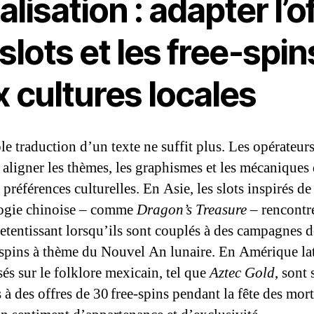
alisation : adapter l’o
slots et les free‑spin
 cultures locales
le traduction d’un texte ne suffit plus. Les opérateur
 aligner les thèmes, les graphismes et les mécaniques 
 préférences culturelles. En Asie, les slots inspirés de
ogie chinoise – comme
Dragon’s Treasure
– rencontr
retentissant lorsqu’ils sont couplés à des campagnes d
‑spins à thème du Nouvel An lunaire. En Amérique lat
sés sur le folklore mexicain, tel que
Aztec Gold
, sont
 à des offres de 30 free‑spins pendant la fête des mort