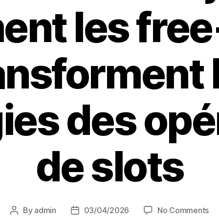
nt les free
ansforment 
gies des opé
de slots
By
admin
03/04/2026
No Comments