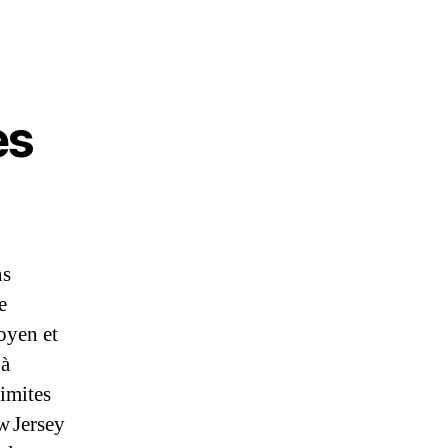
es
ns
e
oyen et
 à
limites
w Jersey