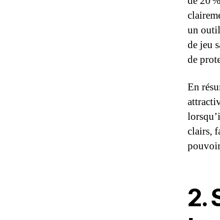
de 20 %
clairem
un outi
de jeu 
de prot
En résu
attract
lorsqu’
clairs, 
pouvoir
2. 