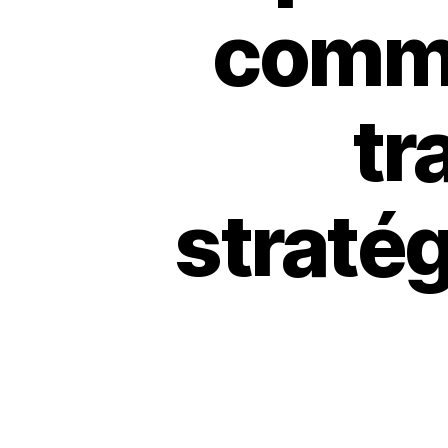
comme
tr
straté