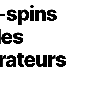
‑spins
les
rateurs