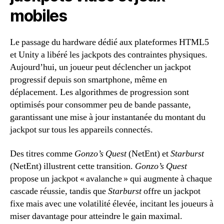
mobiles
Le passage du hardware dédié aux plateformes HTML5
et Unity a libéré les jackpots des contraintes physiques.
Aujourd’hui, un joueur peut déclencher un jackpot
progressif depuis son smartphone, même en
déplacement. Les algorithmes de progression sont
optimisés pour consommer peu de bande passante,
garantissant une mise à jour instantanée du montant du
jackpot sur tous les appareils connectés.
Des titres comme
Gonzo’s Quest
(NetEnt) et
Starburst
(NetEnt) illustrent cette transition.
Gonzo’s Quest
propose un jackpot « avalanche » qui augmente à chaque
cascade réussie, tandis que
Starburst
offre un jackpot
fixe mais avec une volatilité élevée, incitant les joueurs à
miser davantage pour atteindre le gain maximal.