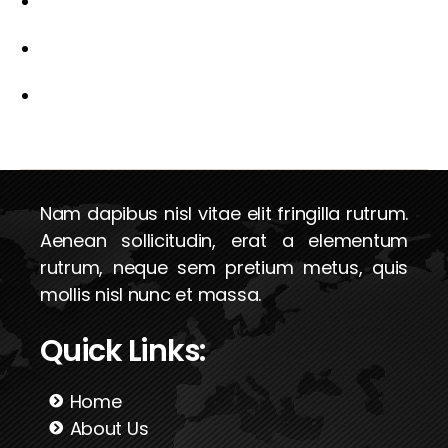
Nam dapibus nisl vitae elit fringilla rutrum.
Aenean sollicitudin, erat a elementum
rutrum, neque sem pretium metus, quis
mollis nisl nunc et massa.
Quick Links:
Home
About Us