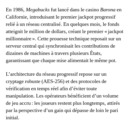
En 1986,
Megabucks
fut lancé dans le casino
Barona
en
Californie, introduisant le premier jackpot progressif
relié à un réseau centralisé. En quelques mois, le fonds
atteignit le million de dollars, créant le premier « jackpot
millionnaire ». Cette prouesse technique reposait sur un
serveur central qui synchronisait les contributions de
dizaines de machines à travers plusieurs États,
garantissant que chaque mise alimentait le même pot.
L’architecture du réseau progressif repose sur un
cryptage robuste (AES‑256) et des protocoles de
vérification en temps réel afin d’éviter toute
manipulation. Les opérateurs bénéficient d’un volume
de jeu accru : les joueurs restent plus longtemps, attirés
par la perspective d’un gain qui dépasse de loin le pari
initial.