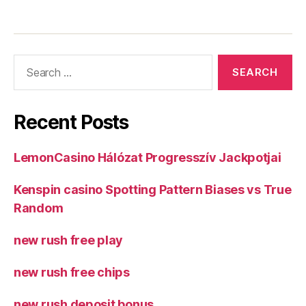
Recent Posts
LemonCasino Hálózat Progresszív Jackpotjai
Kenspin casino Spotting Pattern Biases vs True
Random
new rush free play
new rush free chips
new rush deposit bonus