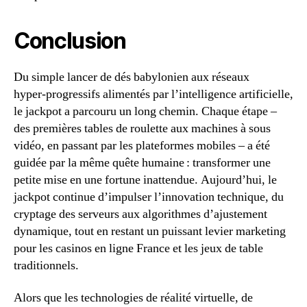
Conclusion
Du simple lancer de dés babylonien aux réseaux
hyper‑progressifs alimentés par l’intelligence artificielle,
le jackpot a parcouru un long chemin. Chaque étape –
des premières tables de roulette aux machines à sous
vidéo, en passant par les plateformes mobiles – a été
guidée par la même quête humaine : transformer une
petite mise en une fortune inattendue. Aujourd’hui, le
jackpot continue d’impulser l’innovation technique, du
cryptage des serveurs aux algorithmes d’ajustement
dynamique, tout en restant un puissant levier marketing
pour les casinos en ligne France et les jeux de table
traditionnels.
Alors que les technologies de réalité virtuelle, de