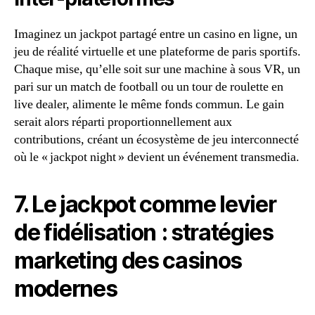
Imaginez un jackpot partagé entre un casino en ligne, un
jeu de réalité virtuelle et une plateforme de paris sportifs.
Chaque mise, qu’elle soit sur une machine à sous VR, un
pari sur un match de football ou un tour de roulette en
live dealer, alimente le même fonds commun. Le gain
serait alors réparti proportionnellement aux
contributions, créant un écosystème de jeu interconnecté
où le « jackpot night » devient un événement transmedia.
7. Le jackpot comme levier
de fidélisation : stratégies
marketing des casinos
modernes