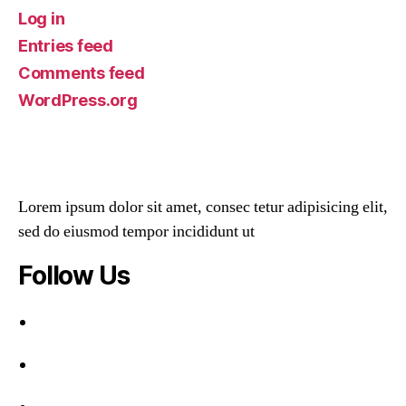
Log in
Entries feed
Comments feed
WordPress.org
Lorem ipsum dolor sit amet, consec tetur adipisicing elit,
sed do eiusmod tempor incididunt ut
Follow Us