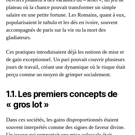
plateau où la chance pouvait transformer un simple
salaire en une petite fortune. Les Romains, quant à eux,
popularisaient le
tabula
et les dés en ivoire, souvent
accompagnés de paris sur la vie ou la mort des
gladiateurs.
Ces pratiques introduisaient déjà les notions de mise et
de gain exceptionnel. Un pari pouvait couvrir plusieurs
jours de travail, créant une dynamique où le risque était
perçu comme un moyen de grimper socialement.
1.1. Les premiers concepts de
« gros lot »
Dans ces sociétés, les gains disproportionnés étaient
souvent interprétés comme des signes de faveur divine.
Un joueur qui remportait une mise colossale était