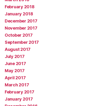
February 2018
January 2018
December 2017
November 2017
October 2017
September 2017
August 2017
July 2017
June 2017
May 2017
April 2017
March 2017
February 2017
January 2017