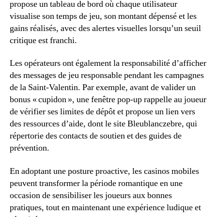
propose un tableau de bord où chaque utilisateur
visualise son temps de jeu, son montant dépensé et les
gains réalisés, avec des alertes visuelles lorsqu’un seuil
critique est franchi.
Les opérateurs ont également la responsabilité d’afficher
des messages de jeu responsable pendant les campagnes
de la Saint‑Valentin. Par exemple, avant de valider un
bonus « cupidon », une fenêtre pop‑up rappelle au joueur
de vérifier ses limites de dépôt et propose un lien vers
des ressources d’aide, dont le site Bleublanczebre, qui
répertorie des contacts de soutien et des guides de
prévention.
En adoptant une posture proactive, les casinos mobiles
peuvent transformer la période romantique en une
occasion de sensibiliser les joueurs aux bonnes
pratiques, tout en maintenant une expérience ludique et