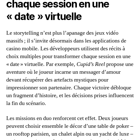
chaque session en une
« date » virtuelle
Le storytelling n’est plus l’apanage des jeux vidéo
massifs ; il s’invite désormais dans les applications de
casino mobile. Les développeurs utilisent des récits à
choix multiples pour transformer chaque session en une
« date » virtuelle. Par exemple,
Cupid’s Reel
propose une
aventure où le joueur incarne un messager d’amour
devant récupérer des artefacts mystiques pour
impressionner son partenaire. Chaque victoire débloque
un fragment d’histoire, et les décisions prises influencent
la fin du scénario.
Les missions en duo renforcent cet effet. Deux joueurs
peuvent choisir ensemble le décor d’une table de poker –
un rooftop parisien, un chalet alpin ou un yacht de luxe –