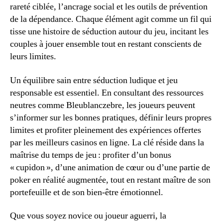
rareté ciblée, l’ancrage social et les outils de prévention
de la dépendance. Chaque élément agit comme un fil qui
tisse une histoire de séduction autour du jeu, incitant les
couples à jouer ensemble tout en restant conscients de
leurs limites.
Un équilibre sain entre séduction ludique et jeu
responsable est essentiel. En consultant des ressources
neutres comme Bleublanczebre, les joueurs peuvent
s’informer sur les bonnes pratiques, définir leurs propres
limites et profiter pleinement des expériences offertes
par les meilleurs casinos en ligne. La clé réside dans la
maîtrise du temps de jeu : profiter d’un bonus
« cupidon », d’une animation de cœur ou d’une partie de
poker en réalité augmentée, tout en restant maître de son
portefeuille et de son bien‑être émotionnel.
Que vous soyez novice ou joueur aguerri, la