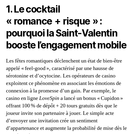
1. Le cocktail
« romance + risque » :
pourquoi la Saint‑Valentin
booste l’engagement mobile
Les fêtes romantiques déclenchent un état de bien‑être
appelé « feel‑good », caractérisé par une hausse de
sérotonine et d’ocytocine. Les opérateurs de casino
exploitent ce phénomène en associant les émotions de
connexion à la promesse d’un gain. Par exemple, le
casino en ligne
LoveSpin
a lancé un bonus « Cupidon »
offrant 100 % de dépôt + 20 tours gratuits dès que le
joueur invite son partenaire à jouer. Le simple acte
d’envoyer une invitation crée un sentiment
d’appartenance et augmente la probabilité de mise dès le