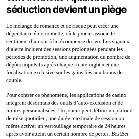
séduction devient un piège
Le mélange de romance et de risque peut créer une
dépendance émotionnelle, où le joueur associe le
sentiment d’amour à la récompense du jeu. Les signaux
d’alerte incluent des sessions prolongées pendant les
périodes de promotion, une augmentation du nombre de
dépôts impulsifs après chaque « date‑night » et une
focalisation exclusive sur les gains liés aux bonus de
couple.
Pour contrer ce phénomène, les applications de casino
intègrent désormais des outils d’auto‑exclusion et de
limites personnalisées. Un joueur peut définir un plafond
de mise quotidien, une durée maximale de session ou
même activer un verrouillage temporaire de 24 heures
après avoir atteint un certain nombre de pertes.
BestBet