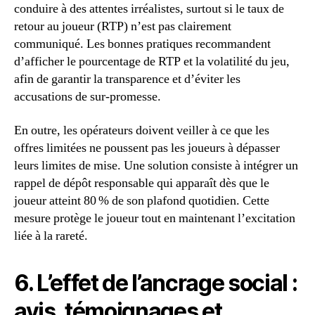
conduire à des attentes irréalistes, surtout si le taux de
retour au joueur (RTP) n’est pas clairement
communiqué. Les bonnes pratiques recommandent
d’afficher le pourcentage de RTP et la volatilité du jeu,
afin de garantir la transparence et d’éviter les
accusations de sur‑promesse.
En outre, les opérateurs doivent veiller à ce que les
offres limitées ne poussent pas les joueurs à dépasser
leurs limites de mise. Une solution consiste à intégrer un
rappel de dépôt responsable qui apparaît dès que le
joueur atteint 80 % de son plafond quotidien. Cette
mesure protège le joueur tout en maintenant l’excitation
liée à la rareté.
6. L’effet de l’ancrage social :
avis, témoignages et