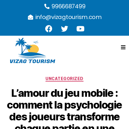
9966687499
info@vizagtourism.com
UNCATEGORIZED
L’amour du jeu mobile :
comment la psychologie
des joueurs transforme
chaque partie en une