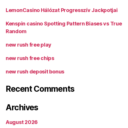
LemonCasino Hálózat Progresszív Jackpotjai
Kenspin casino Spotting Pattern Biases vs True
Random
new rush free play
new rush free chips
new rush deposit bonus
Recent Comments
Archives
August 2026