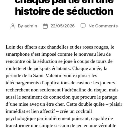
histoire de séduction
By
admin
22/05/2026
No Comments
Loin des dîners aux chandelles et des roses rouges, le
smartphone s’est imposé comme le nouveau lieu de
rencontre où la séduction se joue à coups de tours de
roulette et de jackpots éclatants. Chaque année, la
période de la Saint‑Valentin voit exploser les
téléchargements d’applications de casino : les joueurs
recherchent non seulement l’adrénaline du risque, mais
aussi le sentiment de connexion que procure le partage
d’une mise avec un être cher. Cette double quête – plaisir
immédiat et lien affectif – crée un cocktail
psychologique particulièrement puissant, capable de
transformer une simple session de jeu en une véritable