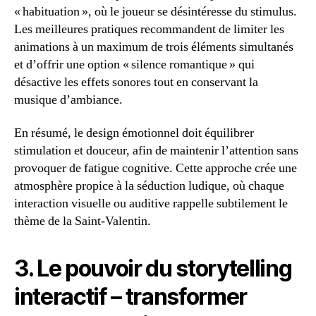
« habituation », où le joueur se désintéresse du stimulus.
Les meilleures pratiques recommandent de limiter les
animations à un maximum de trois éléments simultanés
et d’offrir une option « silence romantique » qui
désactive les effets sonores tout en conservant la
musique d’ambiance.
En résumé, le design émotionnel doit équilibrer
stimulation et douceur, afin de maintenir l’attention sans
provoquer de fatigue cognitive. Cette approche crée une
atmosphère propice à la séduction ludique, où chaque
interaction visuelle ou auditive rappelle subtilement le
thème de la Saint‑Valentin.
3. Le pouvoir du storytelling
interactif – transformer