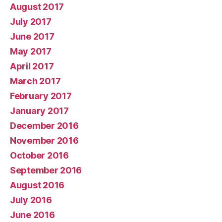
August 2017
July 2017
June 2017
May 2017
April 2017
March 2017
February 2017
January 2017
December 2016
November 2016
October 2016
September 2016
August 2016
July 2016
June 2016