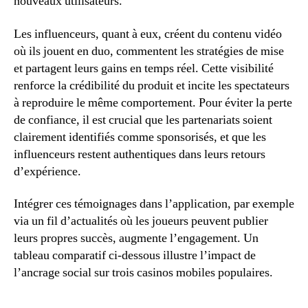
nouveaux utilisateurs.
Les influenceurs, quant à eux, créent du contenu vidéo
où ils jouent en duo, commentent les stratégies de mise
et partagent leurs gains en temps réel. Cette visibilité
renforce la crédibilité du produit et incite les spectateurs
à reproduire le même comportement. Pour éviter la perte
de confiance, il est crucial que les partenariats soient
clairement identifiés comme sponsorisés, et que les
influenceurs restent authentiques dans leurs retours
d’expérience.
Intégrer ces témoignages dans l’application, par exemple
via un fil d’actualités où les joueurs peuvent publier
leurs propres succès, augmente l’engagement. Un
tableau comparatif ci‑dessous illustre l’impact de
l’ancrage social sur trois casinos mobiles populaires.