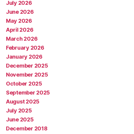
July 2026
June 2026
May 2026
April 2026
March 2026
February 2026
January 2026
December 2025
November 2025
October 2025
September 2025
August 2025
July 2025
June 2025
December 2018