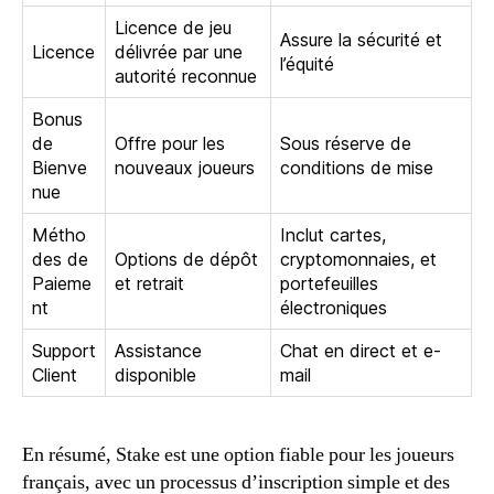
Licence de jeu
Assure la sécurité et
Licence
délivrée par une
l’équité
autorité reconnue
Bonus
de
Offre pour les
Sous réserve de
Bienve
nouveaux joueurs
conditions de mise
nue
Métho
Inclut cartes,
des de
Options de dépôt
cryptomonnaies, et
Paieme
et retrait
portefeuilles
nt
électroniques
Support
Assistance
Chat en direct et e-
Client
disponible
mail
En résumé, Stake est une option fiable pour les joueurs
français, avec un processus d’inscription simple et des