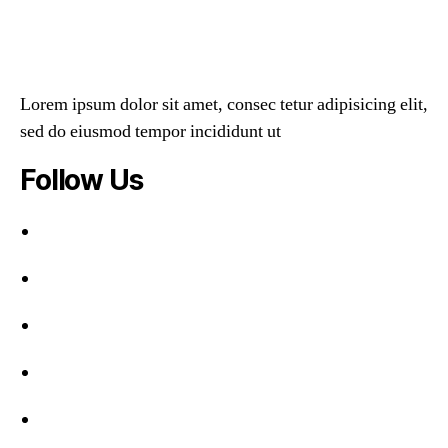
Lorem ipsum dolor sit amet, consec tetur adipisicing elit,
sed do eiusmod tempor incididunt ut
Follow Us