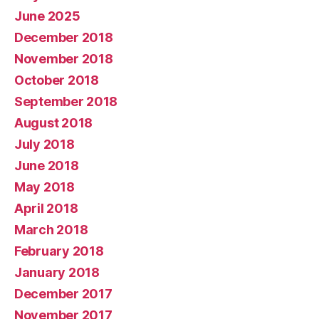
June 2025
December 2018
November 2018
October 2018
September 2018
August 2018
July 2018
June 2018
May 2018
April 2018
March 2018
February 2018
January 2018
December 2017
November 2017