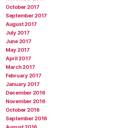
October 2017
September 2017
August 2017
July 2017
June 2017
May 2017
April 2017
March 2017
February 2017
January 2017
December 2016
November 2016
October 2016
September 2016
August 2016