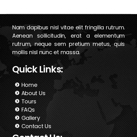
Nam dapibus nisl vitae elit fringilla rutrum.
Aenean sollicitudin, erat a elementum
rutrum, neque sem pretium metus, quis
mollis nisl nunc et massa.
Quick Links:
Home
About Us
Tours
FAQs
Gallery
Contact Us