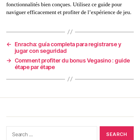
fonctionnalités bien conçues. Utilisez ce guide pour
naviguer efficacement et profiter de l’expérience de jeu.
←
Enracha: guía completa para registrarse y
jugar con seguridad
→
Comment profiter du bonus Vegasino : guide
étape par étape