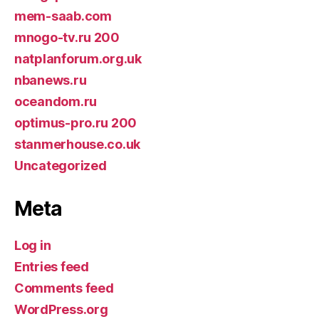
mem-saab.com
mnogo-tv.ru 200
natplanforum.org.uk
nbanews.ru
oceandom.ru
optimus-pro.ru 200
stanmerhouse.co.uk
Uncategorized
Meta
Log in
Entries feed
Comments feed
WordPress.org