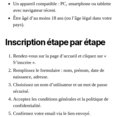
Un appareil compatible : PC, smartphone ou tablette
avec navigateur récent.
Être âgé d’au moins 18 ans (ou l’âge légal dans votre
pays).
Inscription étape par étape
Rendez-vous sur la page d’accueil et cliquez sur «
S’inscrire ».
Remplissez le formulaire : nom, prénom, date de
naissance, adresse.
Choisissez un nom d’utilisateur et un mot de passe
sécurisé.
Acceptez les conditions générales et la politique de
confidentialité.
Confirmez votre email via le lien envoyé.