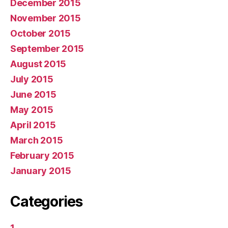
December 2015
November 2015
October 2015
September 2015
August 2015
July 2015
June 2015
May 2015
April 2015
March 2015
February 2015
January 2015
Categories
1