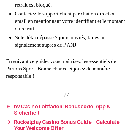
retrait est bloqué.
Contactez le support client par chat en direct ou
email en mentionnant votre identifiant et le montant
du retrait.
Si le délai dépasse 7 jours ouvrés, faites un
signalement auprès de l’ANJ.
En suivant ce guide, vous maîtrisez les essentiels de
Parions Sport. Bonne chance et jouez de manière
responsable !
←
nv Casino Leitfaden: Bonuscode, App &
Sicherheit
→
Rocketplay Casino Bonus Guide – Calculate
Your Welcome Offer