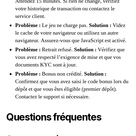
Attendez 15 minutes. Si rien ne change, vérifiez
votre historique de transaction ou contactez le
service client.
Problème :
Le jeu ne charge pas.
Solution :
Videz
le cache de votre navigateur ou utilisez un autre
navigateur. Assurez-vous que JavaScript est activé.
Problème :
Retrait refusé.
Solution :
Vérifiez que
vous avez respecté l’exigence de mise et que vos
documents KYC sont à jour.
Problème :
Bonus non crédité.
Solution :
Confirmez que vous avez saisi le code bonus lors du
dépôt et que vous êtes éligible (premier dépôt).
Contactez le support si nécessaire.
Questions fréquentes