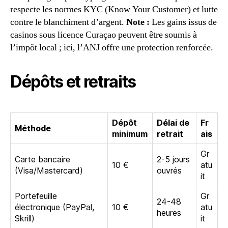
respecte les normes KYC (Know Your Customer) et lutte
contre le blanchiment d’argent.
Note :
Les gains issus de
casinos sous licence Curaçao peuvent être soumis à
l’impôt local ; ici, l’ANJ offre une protection renforcée.
Dépôts et retraits
Dépôt
Délai de
Fr
Méthode
minimum
retrait
ais
Gr
Carte bancaire
2-5 jours
10 €
atu
(Visa/Mastercard)
ouvrés
it
Portefeuille
Gr
24-48
électronique (PayPal,
10 €
atu
heures
Skrill)
it