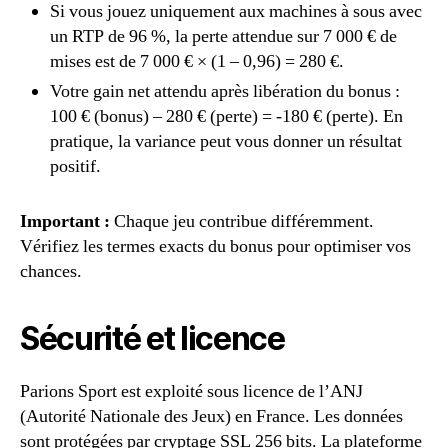
Si vous jouez uniquement aux machines à sous avec
un RTP de 96 %, la perte attendue sur 7 000 € de
mises est de 7 000 € × (1 – 0,96) = 280 €.
Votre gain net attendu après libération du bonus :
100 € (bonus) – 280 € (perte) = -180 € (perte). En
pratique, la variance peut vous donner un résultat
positif.
Important :
Chaque jeu contribue différemment.
Vérifiez les termes exacts du bonus pour optimiser vos
chances.
Sécurité et licence
Parions Sport est exploité sous licence de l’ANJ
(Autorité Nationale des Jeux) en France. Les données
sont protégées par cryptage SSL 256 bits. La plateforme