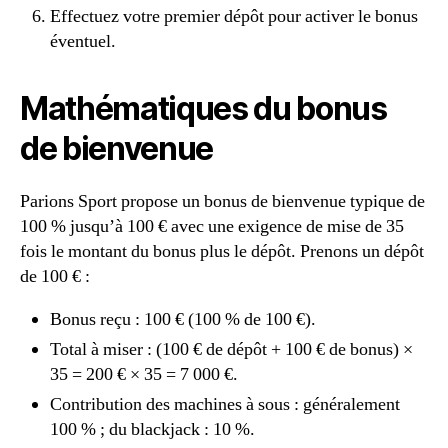
Effectuez votre premier dépôt pour activer le bonus
éventuel.
Mathématiques du bonus
de bienvenue
Parions Sport propose un bonus de bienvenue typique de
100 % jusqu’à 100 € avec une exigence de mise de 35
fois le montant du bonus plus le dépôt. Prenons un dépôt
de 100 € :
Bonus reçu : 100 € (100 % de 100 €).
Total à miser : (100 € de dépôt + 100 € de bonus) ×
35 = 200 € × 35 = 7 000 €.
Contribution des machines à sous : généralement
100 % ; du blackjack : 10 %.