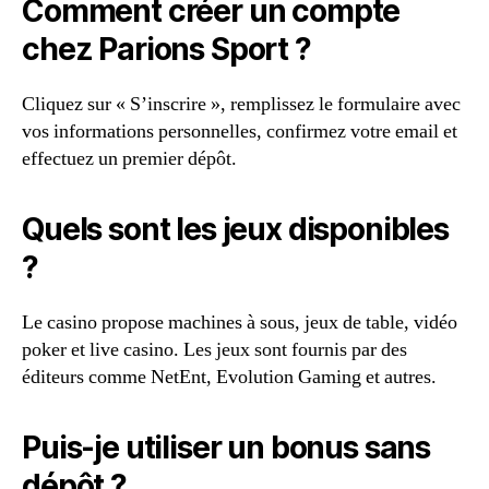
Comment créer un compte
chez Parions Sport ?
Cliquez sur « S’inscrire », remplissez le formulaire avec
vos informations personnelles, confirmez votre email et
effectuez un premier dépôt.
Quels sont les jeux disponibles
?
Le casino propose machines à sous, jeux de table, vidéo
poker et live casino. Les jeux sont fournis par des
éditeurs comme NetEnt, Evolution Gaming et autres.
Puis-je utiliser un bonus sans
dépôt ?