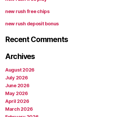
new rush free chips
new rush deposit bonus
Recent Comments
Archives
August 2026
July 2026
June 2026
May 2026
April 2026
March 2026
February 2026