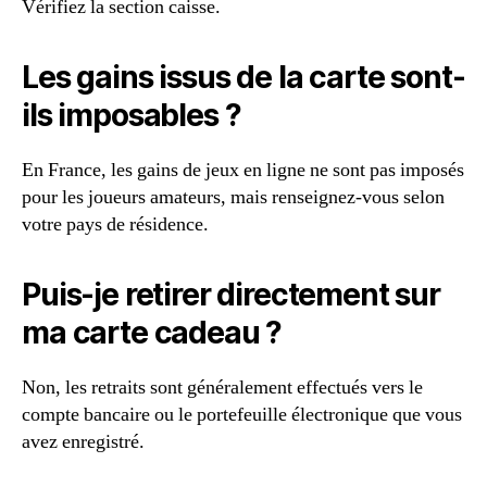
Vérifiez la section caisse.
Les gains issus de la carte sont-
ils imposables ?
En France, les gains de jeux en ligne ne sont pas imposés
pour les joueurs amateurs, mais renseignez-vous selon
votre pays de résidence.
Puis-je retirer directement sur
ma carte cadeau ?
Non, les retraits sont généralement effectués vers le
compte bancaire ou le portefeuille électronique que vous
avez enregistré.