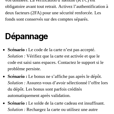
vos données. La vérification d’identité (KYC) est
obligatoire avant tout retrait. Activez l’authentification à
deux facteurs (2FA) pour une sécurité renforcée. Les
fonds sont conservés sur des comptes séparés.
Dépannage
Scénario :
Le code de la carte n’est pas accepté.
Solution :
Vérifiez que la carte est activée et que le
code est saisi sans espaces. Contactez le support si le
problème persiste.
Scénario :
Le bonus ne s’affiche pas après le dépôt.
Solution :
Assurez-vous d’avoir sélectionné l’offre lors
du dépôt. Les bonus sont parfois crédités
automatiquement après validation.
Scénario :
Le solde de la carte cadeau est insuffisant.
Solution :
Rechargez la carte ou utilisez une autre