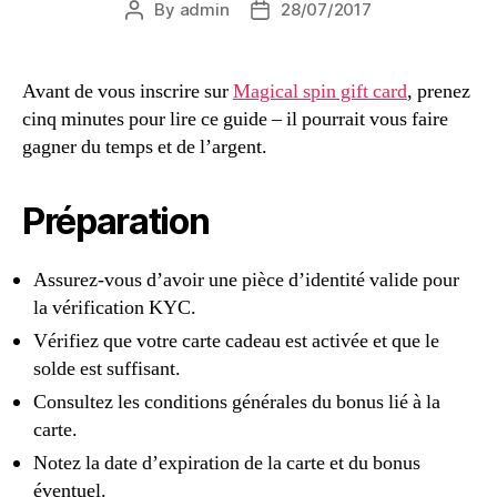
By
admin
28/07/2017
Avant de vous inscrire sur
Magical spin gift card
, prenez
cinq minutes pour lire ce guide – il pourrait vous faire
gagner du temps et de l’argent.
Préparation
Assurez-vous d’avoir une pièce d’identité valide pour
la vérification KYC.
Vérifiez que votre carte cadeau est activée et que le
solde est suffisant.
Consultez les conditions générales du bonus lié à la
carte.
Notez la date d’expiration de la carte et du bonus
éventuel.