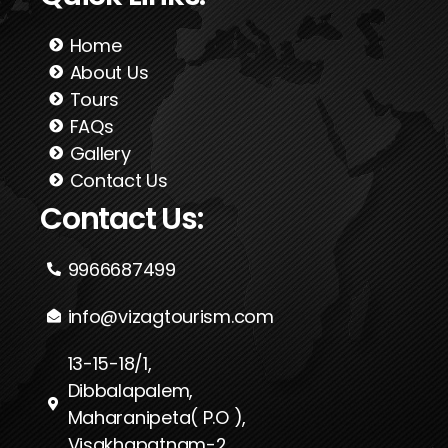
Home
About Us
Tours
FAQs
Gallery
Contact Us
Contact Us:
9966687499
info@vizagtourism.com
13-15-18/1,
Dibbalapalem,
Maharanipeta( P.O ),
Visakhapatnam-2