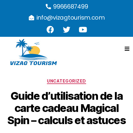
9966687499
info@vizagtourism.com
UNCATEGORIZED
Guide d’utilisation de la
carte cadeau Magical
Spin – calculs et astuces