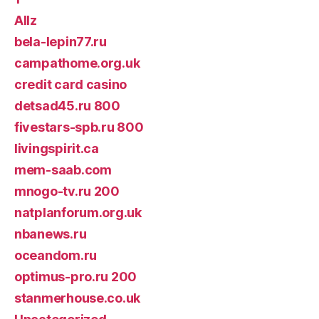
Allz
bela-lepin77.ru
campathome.org.uk
credit card casino
detsad45.ru 800
fivestars-spb.ru 800
livingspirit.ca
mem-saab.com
mnogo-tv.ru 200
natplanforum.org.uk
nbanews.ru
oceandom.ru
optimus-pro.ru 200
stanmerhouse.co.uk